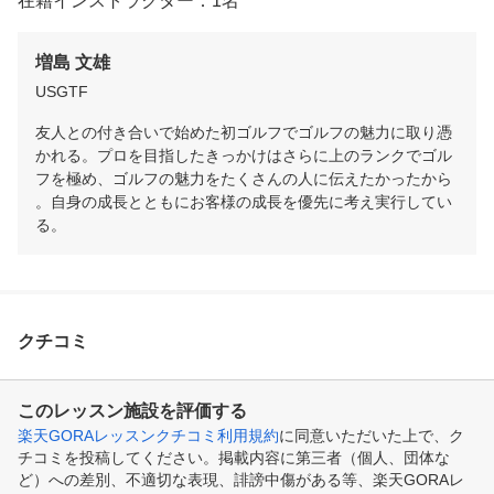
在籍インストラクター：1名
増島 文雄
USGTF
友人との付き合いで始めた初ゴルフでゴルフの魅力に取り憑
かれる。プロを目指したきっかけはさらに上のランクでゴル
フを極め、ゴルフの魅力をたくさんの人に伝えたかったから
。自身の成長とともにお客様の成長を優先に考え実行してい
る。
クチコミ
このレッスン施設を評価する
楽天GORAレッスンクチコミ利用規約
に同意いただいた上で、ク
チコミを投稿してください。掲載内容に第三者（個人、団体な
ど）への差別、不適切な表現、誹謗中傷がある等、楽天GORAレ