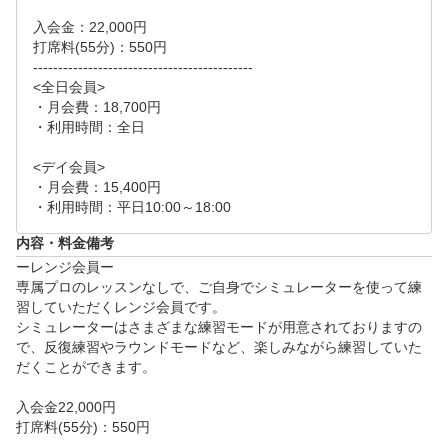
00～　⑥16:00～　⑦18:00～　⑧19:00～　⑨20:00～

入会金：22,000円

土日祝

打席料(55分)：550円

①9:00～　②10:00～　③11:00～　④13:00～　⑤14:0
--------------------------------------------

<全日会員>

0～　⑥15:00～　⑦16:00～　⑧17:00～

・月会費：18,700円

ご希望の日時をリクエスト画面よりご提示ください。
・利用時間：全日

追ってご連絡差し上げます。

<デイ会員>

※お二人以上で同一のお時間にレッスンの受講をご希
・月会費：15,400円

・利用時間：平日10:00～18:00
望される場合はお一人ずつリクエストをお願いいたし
ます。

内容・料金備考
また、リクエスト画面の「悩み・質問など」の項目に
ーレンジ会員ー

、その旨のご記入をお願いいたします。

専属プロのレッスンなしで、ご自身でシミュレーターを使って練
※こちらのプランは【初回限定】です。当店、もしく
習していただくレンジ会員です。

シミュレーターはさまざまな練習モードが用意されておりますの
は他店舗で過去にレッスンご受講済みの場合、リクエ
で、反復練習やラウンドモードなど、楽しみながら練習していた
ストはお受けできかねますのでご了承ください。

だくことができます。

※右打ち打席のみとなります。

※安全に施設をご利用いただくため、対象年齢を高校
入会金22,000円

生以上のお客様とさせていただいております。
打席料(55分)：550円

--------------------------------------------
