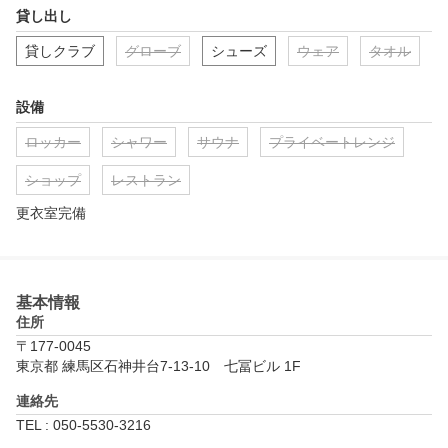
われがちな「練習」を習慣付けることが期待できます。

貸し出し
②マイモ動画でスイングチェック

貸しクラブ
グローブ
シューズ
ウェア
タオル
正面後方のスイング動画を録画、再生、スロー再生、コマ送りす
ることができ専用アプリにスイングを保存することもできます。

また、線を引いてスイングのズレや動きを確認できたり、8つのポ
設備
ジションをプロと比較してチェックすることができます。

ロッカー
シャワー
サウナ
プライベートレンジ
③ショット分析

ショップ
レストラン
ハイスピードカメラを使用した弾道解析は正確なボールの軌道を
再現し、ターゲットに対するショットの精度が確認できます。

更衣室完備
また、クラブヘッドの軌道に対してインパクト時のフェイス向き
軌道、専用センサーによるボールとクラブの数値を精密に確認で
きます。

そして、データを比較して最適なクラブを見つけることができる
基本情報
フィッティングモードもおすすめです。

住所
〒177-0045
④専用アプリでいつでも確認

東京都 練馬区石神井台7-13-10　七冨ビル 1F
お持ちのスマホでスイング動画やショットデータの確認が可能で
す。毎日の練習前にチェックして効率の良い練習をすることがで
連絡先
きます。
TEL : 050-5530-3216