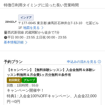
特徴①利用タイミングに沿った長い営業時間

朝活、夜活、お客様のご都合に合わせて お好きな時間に
練習できます。

インドア
定休日も無いので、レッスン受け放題、練習し放題の メ
〒177-0045 東京都 練馬区石神井台7-13-10 七冨ビル
リットが最大限活かせます。*年末年始、メンテナンス等
1F
地図を見る
西武新宿線 武蔵関駅から徒歩で7分
で 臨時定休する場合がございます。

平日 00:00 - 23:55 土日祝 00:00 - 23:55
基本情報詳細
特徴②経験豊かなプロによるレッスン

シミュレーターにより「見える化」されたデータをもとに
、外部資格を有する専属プロがレッスンをおこないます。

会員様に目標をお聞きし、シミュレーターの映像や数値デ
予約プラン
申込みの流れを見る
ータを確認しながら、会員様にわかりやすくレッスンしま
【キャンペーン】【無料体験レッスン】入会金無料＆体験レ
す。

ッスン料無料＆月会費1ヶ月分無料※条件有
初回限定
グループ
特徴③レッスン受け放題、レンジ使い放題のサブスクモデ
回数
1回
時間
55分
ル

キャンペーン開催中！

会員様一人一人のレッスン内容をカルテで共有しており、
特典1 : 入会金100%OFFキャンペーン、入会金22,000
前回の復習や今後の課題など、継続してレッスンを受けて
円⇒0円
