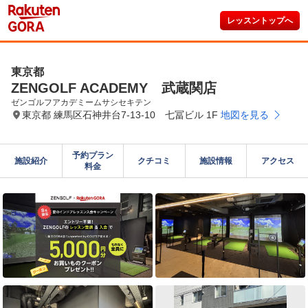
レッスントップへ
東京都
ZENGOLF ACADEMY 武蔵関店
ゼンゴルフアカデミームサシセキテン
東京都 練馬区石神井台7-13-10 七冨ビル 1F
地図を見る
予約プラン

施設紹介
クチコミ
施設情報
アクセス
料金