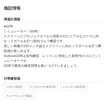
※入会特典の進呈判定のため、お客様の入会状況をご予約された
施設に確認させていただきます。

施設情報
■体験＆入会期間　：	2026年8月1日(土) 00:00 ～ 2026年8月3
弾道計測器
1日(月) 23:59

■クーポン進呈日　：2026年9月中旬頃

●GDR

■進呈内容：楽天GORA店 Supported by GOLF5で使える5,000円
シミュレーター（GDR）

分クーポン（最低購入金額条件なし）

スクリーンにプロジェクターから投影されたリアルなコースに向
■キャンペーンページ：https://gora.golf.rakuten.co.jp/doc/lesson/z
かってボールを打つ室内ゴルフ機器です。

美しい画像の150インチ超えスクリーンに向かってボールを打つ爽
快感が楽しめます。

GolfzonGDRは室内練習、レッスンに特化した新世代のゴルフシミ
ュレーターです。

GDRで最高の練習習慣を身につけていきましょう。

★GDR　4つの特長★

付帯練習場
①多彩な練習モード

いつもの環境で練習したり、基礎の再確認や苦手シチュエーショ
パター練習
アプローチ練習場
バンカー練習場
ンでの特訓など目的に合わせて色々なモードを選んで練習するこ
とができます。

トレーニング施設
ゲーム感覚で楽しみながら上達できるモードもあり、退屈だと思