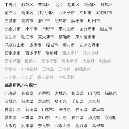
度でも受けられます。また打席
中野区
杉並区
豊島区
北区
荒川区
板橋区
練馬区
も使い放題なので、一人で練習
足立区
葛飾区
江戸川区
八王子市
立川市
武蔵野市
したい時にはシミュレーション
三鷹市
を使って、効率よく練習できま
青梅市
府中市
昭島市
調布市
町田市
す。お客様のご予定にあわせて
小金井市
小平市
日野市
東村山市
国分寺市
国立市
、ご利用ください。 ④ゴルフ
福生市
狛江市
東大和市
清瀬市
東久留米市
初心者から上級者まで楽しめる
練習モード 同じシチュエーシ
武蔵村山市
多摩市
稲城市
羽村市
あきる野市
ョンで繰り返しショット練習し
西東京市
西多摩郡 瑞穂町
西多摩郡 日の出町
たり、ゲーム感覚でティーショ
西多摩郡 檜原村
ットやアプローチの練習を楽し
西多摩郡 奥多摩町
大島町
利島村
んだり、実際のコースをリアル
新島村
神津島村
三宅島 三宅村
御蔵島村
に再現したコースでラウンドし
八丈島 八丈町
青ヶ島村
小笠原村
たり、数多くの練習モードがあ
りますので、そのときの気分に
都道府県から探す
あわせて、飽きずに練習してい
北海道
青森県
岩手県
宮城県
秋田県
山形県
福島県
ただけます。
茨城県
栃木県
群馬県
埼玉県
千葉県
東京都
神奈川県
新潟県
山梨県
長野県
静岡県
岐阜県
愛知県
三重県
富山県
石川県
福井県
滋賀県
京都府
大阪府
兵庫県
奈良県
和歌山県
鳥取県
島根県