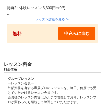
いただけます。

特典2 : 体験レッスン 3,300円⇒0円

特徴④ゴルフ初心者から上級者まで楽しめる練習モード

繰り返しショット練習をしながら、 ご自身のスイングが
特典3 : 月会費 1ヶ月分⇒0円

レッスン詳細を見る
分かるスイングナビ等を設置しています。 その時練習し
たいポイントを、飽きずに練習していただけます。
※上記特典は、体験レッスン当日の入会や6か月以上
無料
申込みに進む
継続された場合にのみ適応などの条件があります。

※キャンペーン適応条件は各店舗へお問い合わせくだ
さい。

外部資格を有する専属プロのレッスンを初回限定で無
レッスン料金
料で体験することができます！

料金体系
事前のアンケートを元にお悩みや目標をヒアリングし
、高精度シミュレーターを使いながら分かりやすく、
グループレッスン
丁寧に指導いたします。

ーレッスン会員ー

外部資格を有する専属プロのレッスンを、毎日、何度でも受
●レッスンタイムスケジュール(各55分)

けていただけるレッスン会員です。

会員様のレッスン内容はカルテで管理しており、レッスンプ
火曜～木曜

ロが変わっても継続して練習していただけます。

①10:00～　②11:00～　③12:00～　④14:00～　⑤15: