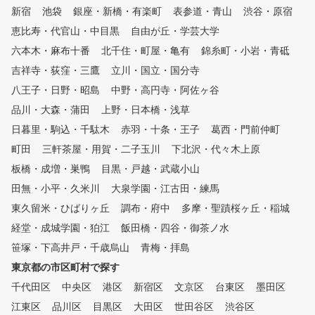
と課題が「見える化」されます
新宿
池袋
銀座・新橋・有楽町
表参道・青山
渋谷・原宿
。また、毎回自動的に2方向か
らスイング撮影しており、スロ
恵比寿・代官山・中目黒
自由が丘・学芸大学
ー再生や一時停止などで自分の
六本木・麻布十番
北千住・町屋・亀有
錦糸町・小岩・青砥
フォームを客観的かつ詳細に確
吉祥寺・荻窪・三鷹
認することができます。 ②シ
立川・国立・国分寺
ミュレーターを活用した専属プ
八王子・日野・昭島
中野・高円寺・阿佐ヶ谷
ロによるレッスン シミュレー
品川・大森・蒲田
上野・日本橋・浅草
ターにより「見える化」された
データをもとに、外部資格を有
日暮里・駒込・千駄木
赤羽・十条・王子
葛西・門前仲町
する専属プロがレッスンをおこ
町田
三軒茶屋・用賀・二子玉川
下北沢・代々木上原
ないます。会員様に目標をお聞
板橋・成増・巣鴨
きし、シミュレーターの映像や
目黒・戸越・武蔵小山
数値データを確認しながら、会
田無・小平・久米川
大泉学園・江古田・練馬
員様にわかりやすくレッスンし
東久留米・ひばりヶ丘
調布・府中
多摩・聖蹟桜ヶ丘・稲城
ます。会員様一人一人のレッス
ン内容をカルテで共有しており
経堂・成城学園・狛江
飯田橋・四谷・御茶ノ水
、前回の復習や今後の課題など
笹塚・下高井戸・千歳烏山
青梅・拝島
、継続してレッスンを受けてい
東京都の市区町村で探す
ただけます。 ③レッスン受け
放題、レンジ使い放題のサブス
千代田区
中央区
港区
新宿区
文京区
台東区
墨田区
クモデル 外部資格を有する専
江東区
品川区
目黒区
大田区
世田谷区
渋谷区
属プロのレッスンを、毎日、何