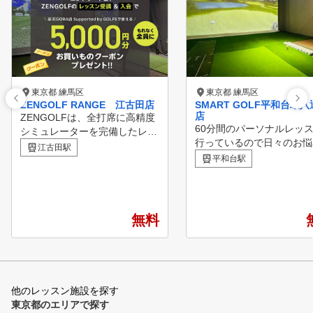
東京都 練馬区
東京都 練馬区
ZENGOLF RANGE 江古田店
SMART GOLF平和台環
店
ZENGOLFは、全打席に高精度
60分間のパーソナルレッ
シミュレーターを完備したレッ
行っているので日々のお悩
スン受け放題・レンジ使い放題
江古田駅
決やスキルアップをしてい
の定額制インドアゴルフスクー
平和台駅
ける環境をご用意していま
ル・練習場です。 専属プロの
隠れ家空間でゴルフに熱中
ゴルフレッスンが、毎日いつで
さらなるゴルフのレベルア
も何度でも受けられて、短期間
のお手伝いをさせていただ
でのスコアアップを目指すこと
無料
す。
ができます。 ①全打席に高性
能シミュレーター設置 高精度
シミュレーターにより、フェー
ドやドローなどの球筋を忠実に
再現。ショット改善に必要な項
他のレッスン施設を探す
目が数値化され、ゴルフの現状
東京都のエリアで探す