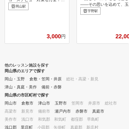
――その思いを込めて、玉
新のシミュレーションマシン】
岡山駅
ルフ倶楽部で三好正己プロ
チキンゴルフにお通い頂いてい
宇野駅
るラウンドレッスンを開催
る会員様の約半数は、クラブを
います。 練習場では体験でき
握ったことのない！といった初
ない傾斜やラフ・バンカー
心者の状態でご来店くださって
ッティングなど実際のコー
おります。 お客様の目標やお
3,000
22,0
円
らではのシチュエーション
悩みに合わせてクラブの握り方
緒に攻略！さらに、ゴルフ
から正しいフォーム、コースデ
のための基本的な姿勢や考
ビューに必要なラウンドマナー
、フォームチェックも丁寧
まで ご希望の内容でレッスン
導します。初心者の方でも
を行い、楽しくゴルフを続けら
他のレッスン施設を探す
来的には自信を持ってコー
れるサポートをさせていただき
岡山県のエリアで探す
回れるよう優しくサポート
ます！ ゴルフ始めたての時こ
岡山・玉野
倉敷・笠岡・井原
総社・高梁・新見
級者・上級者にはスコアア
そ、ゴルフスクールで正しいフ
のための戦略やコースマネ
ォームやマナーを学び、効率よ
津山・真庭・美作
備前・赤磐
ントをアドバイスします。 2
く楽しく上達していきましょう
岡山県の市区町村で探す
代から80代まで幅広い生
！ もちろん経験者の方も、100
、日々楽しくゴルフの腕を
岡山市
倉敷市
津山市
玉野市
笠岡市
井原市
総社市
切りや苦手な部分のサポートを
ています。新型コロナウイ
行い ゴルフ仲間を わっ！と驚
高梁市
新見市
備前市
瀬戸内市
赤磐市
真庭市
の影響でゴルフ人口が増え
かせる成果を出せるようお手伝
美作市
浅口市
和気郡 和気町
都窪郡 早島町
る今、緑に囲まれた環境で
いさせていただきます！ イン
体もリフレッシュしながら
ドアゴルフで天候を気にせず、
浅口郡 里庄町
小田郡 矢掛町
真庭郡 新庄村