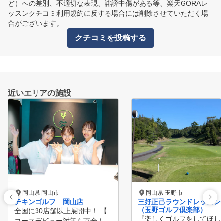
ど）への差別、不適切な表現、誹謗中傷がある等、楽天GORAレ
ッスンクチコミ利用規約に反する場合には削除させていただく場
合がございます。
クチコミを投稿する
近いエリアの施設
岡山県 岡山市
岡山県 玉野市
チキンゴルフ 岡山店
三好正己ラウンドレッスン
（玉野ゴルフ倶楽部）
全国に30店舗以上展開中！ 【
『楽しくゴルフをしてほし
コースデビュー対策も万全！最