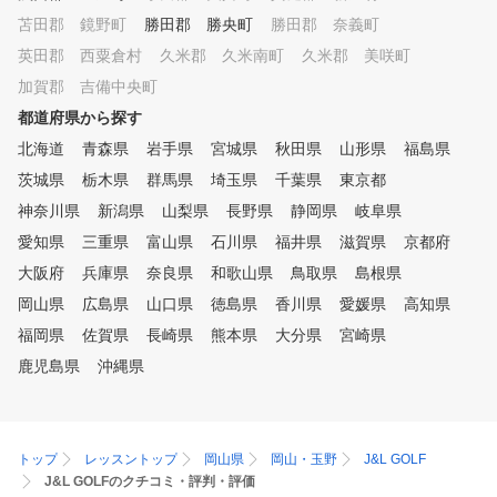
ルフをもっと楽しく、もっ
いつでも練習でき 最新のシミ
苫田郡 鏡野町
勝田郡 勝央町
勝田郡 奈義町
手に！ リモートレッスン
ュレーションマシンで、実際に
っておりますので、まずは
英田郡 西粟倉村
久米郡 久米南町
久米郡 美咲町
コースをまわるのに近い感覚で
軽にお問い合わせください
練習できるから、コースデビュ
加賀郡 吉備中央町
ー対策も万全です。 周りを気
都道府県から探す
にせず自分のゴルフに集中でき
る環境で上達できます。 パー
北海道
青森県
岩手県
宮城県
秋田県
山形県
福島県
ソナルレッスンで、フォームを
茨城県
栃木県
群馬県
埼玉県
千葉県
東京都
しっかりチェックしながら指導
神奈川県
新潟県
山梨県
長野県
静岡県
岐阜県
させて頂きます。 課題やお悩
み解決に向けて、無理なく二人
愛知県
三重県
富山県
石川県
福井県
滋賀県
京都府
三脚で歩めるような指導を心掛
大阪府
兵庫県
奈良県
和歌山県
鳥取県
島根県
けています。 道具やウェアの
無料貸し出しも行っていますの
岡山県
広島県
山口県
徳島県
香川県
愛媛県
高知県
で、休日だけでなくお仕事帰り
福岡県
佐賀県
長崎県
熊本県
大分県
宮崎県
にも安心して通うことができま
鹿児島県
沖縄県
す。 コースデビューしなくて
も、チキンゴルフをあなた専用
のゴルフラウンジにして頂ける
と嬉しいです！
トップ
レッスントップ
岡山県
岡山・玉野
J&L GOLF
J&L GOLFのクチコミ・評判・評価