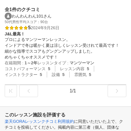
全1件のクチコミ
わんわんわん101さん
50代
男性
平均スコア：90台
5
2024年9月26日
J&L最高！
プロによるマンツーマンレッスン。

インドアで冬は暖かく夏は涼しくレッスン受けれて最高です！

細かな指導でスコアもグングンアップしました。

めちゃくちゃオススメです！
在籍期間 :
1～2年
レッスンタイプ :
マンツーマン
コストパフォーマンス
5
レッスン内容
5
インストラクター
5
設備
5
雰囲気
5
1/1
このレッスン施設を評価する
楽天GORAレッスンクチコミ利用規約
に同意いただいた上で、ク
チコミを投稿してください。掲載内容に第三者（個人、団体な