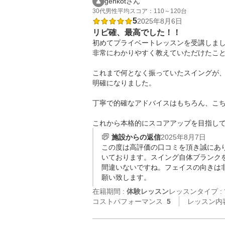
genkotさん
30代
男性
平均スコア：110～120台
5
2025年8月6日
リピ確、最高でした！！
初めてプライベートレッスンを受講しま
非常にわかりやすく教えていただけたこと
これまで何となく振っていたスイングが
明確になりました。

丁寧で的確なアドバイスはもちろん、こち
これから本格的にスコアアップを目指し
施設からの返信
2025年8月7日
この度は高評価の口コミを頂き誠にあ
いております。スイング自体ブランク
間違いないですね。フェイスの向きは
願い致します。
在籍期間 :
体験レッスン
レッスンタイプ :
コストパフォーマンス
5
レッスン内