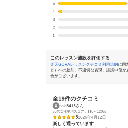
5
4
3
2
1
このレッスン施設を評価する
楽天GORAレッスンクチコミ利用規約
に同
ど）への差別、不適切な表現、誹謗中傷が
合がございます。
全19件のクチコミ
saki8413さん
30代
女性
平均スコア：110～120台
5
2026年4月12日
楽しく通っています