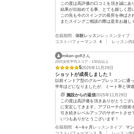
この度は高評価の口コミを頂き誠にあり
結果が出始めてる事、とても嬉しく思い
この先も今のスイングの長所を伸ばされ
またスイングご相談の際は是非お越しく
在籍期間 :
体験レッスン
レッスンタイプ :
コストパフォーマンス
4
レッスン内
mikan-golfさん
20代
女性
平均スコア：130台以上
5
2025年11月29日
ショットが成長しました！
以前インドア型のグループレッスンに通っ
半年ほどになりましたが、ミート率と弾
施設からの返信
2025年11月29日
この度は高評価を頂きありがとうござ
に安定してきます。アプローチの技術
引き続きレベルアップのサポートさせて
いつもありがとうございます！
在籍期間 :
4～6ヶ月
レッスンタイプ :
マン
コストパフォーマンス
5
レッスン内