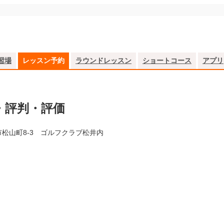
習場
レッスン予約
ラウンドレッスン
ショートコース
アプリ
・評判・評価
市松山町8-3 ゴルフクラブ松井内