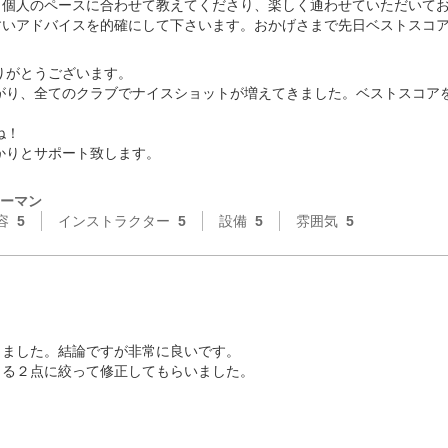
個人のペースに合わせて教えてくださり、楽しく通わせていただいてお
すいアドバイスを的確にして下さいます。おかげさまで先日ベストスコ
がとうございます。

がり、全てのクラブでナイスショットが増えてきました。ベストスコア
！

りとサポート致します。

ーマン
容
5
インストラクター
5
設備
5
雰囲気
5
ました。結論ですが非常に良いです。

る２点に絞って修正してもらいました。
