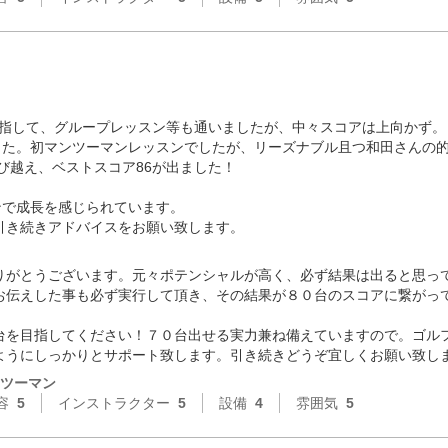
目指して、グループレッスン等も通いましたが、中々スコアは上向かず。

した。初マンツーマンレッスンでしたが、リーズナブル且つ和田さんの
び越え、ベストスコア86が出ました！

で成長を感じられています。

、引き続きアドバイスをお願い致します。
りがとうございます。元々ポテンシャルが高く、必ず結果は出ると思って
お伝えした事も必ず実行して頂き、その結果が８０台のスコアに繋がっ


台を目指してください！７０台出せる実力兼ね備えていますので。ゴル
ようにしっかりとサポート致します。引き続きどうぞ宜しくお願い致し
ツーマン
容
5
インストラクター
5
設備
4
雰囲気
5