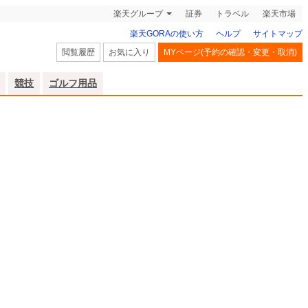
楽天グループ
証券
トラベル
楽天市場
楽天GORAの使い方
ヘルプ
サイトマップ
閲覧履歴
お気に入り
MYページ(予約の確認・変更・取消)
競技
ゴルフ用品