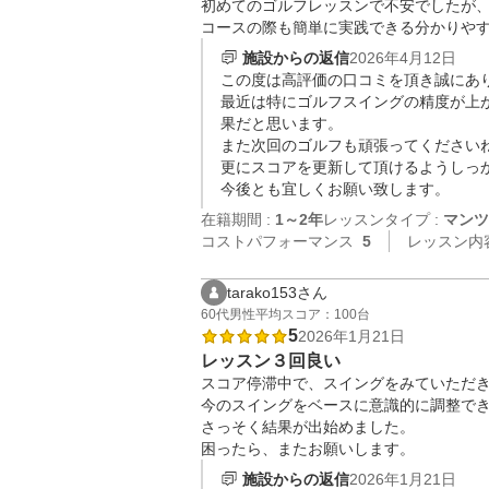
初めてのゴルフレッスンで不安でしたが、
コースの際も簡単に実践できる分かりや
施設からの返信
2026年4月12日
この度は高評価の口コミを頂き誠にあり
最近は特にゴルフスイングの精度が上
果だと思います。

また次回のゴルフも頑張ってくださいね
更にスコアを更新して頂けるようしっか
今後とも宜しくお願い致します。
在籍期間 :
1～2年
レッスンタイプ :
マンツ
コストパフォーマンス
5
レッスン内
tarako153さん
60代
男性
平均スコア：100台
5
2026年1月21日
レッスン３回良い
スコア停滞中で、スイングをみていただき
今のスイングをベースに意識的に調整でき
さっそく結果が出始めました。

困ったら、またお願いします。
施設からの返信
2026年1月21日