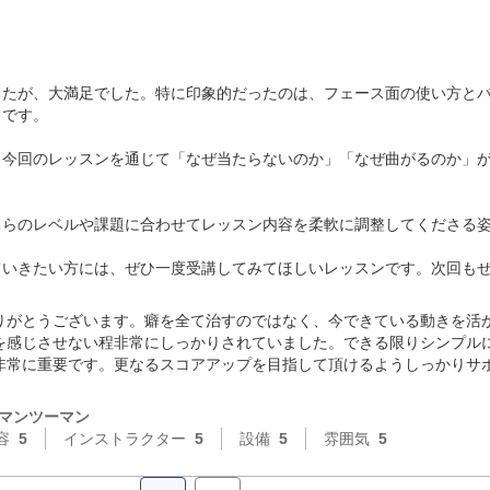
したが、大満足でした。特に印象的だったのは、フェース面の使い方と
です。

、今回のレッスンを通じて「なぜ当たらないのか」「なぜ曲がるのか」
らのレベルや課題に合わせてレッスン内容を柔軟に調整してくださる姿
ていきたい方には、ぜひ一度受講してみてほしいレッスンです。次回も
りがとうございます。癖を全て治すのではなく、今できている動きを活
を感じさせない程非常にしっかりされていました。できる限りシンプル
非常に重要です。更なるスコアアップを目指して頂けるようしっかりサ
マンツーマン
容
5
インストラクター
5
設備
5
雰囲気
5