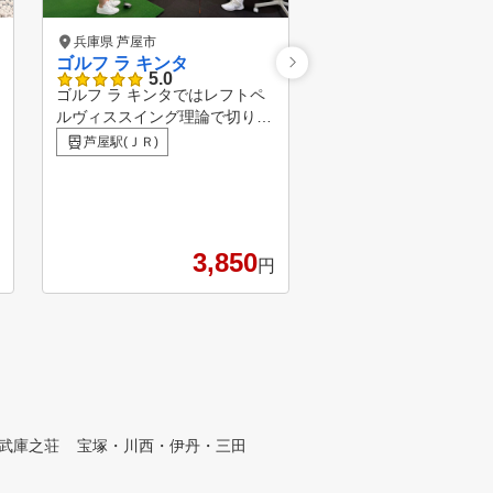
兵庫県 芦屋市
兵庫県 西宮市
ゴルフ ラ キンタ
X-GOLF倶楽部 夙
5.0
季節や天候は関係なし
ゴルフ ラ キンタではレフトペ
も快適にレッスンに集
ルヴィススイング理論で切り返
す！プロによるレベル
夙川駅
しからの '強烈なタメ'や'地面反
芦屋駅(ＪＲ)
レッスンと正確なシミ
力'など自然の摂理に基づき理に
ーを使えば、さらにレ
かなった最新理論でハンドファ
プすること間違いなし！
ーストの世界へ導き、 PGAプ
F独自のカリキュラム
レーヤーの様な飛んで曲がらな
体験ください！
いスイングにあなたを再生しま
3,850
円
す！ また、これからゴルフを
初める方は最初にレフトペルヴ
ィススイングを身につければ
一生ゴルフスイングに悩む事は
ありません！ ★施設動画にて
レフトペルヴィススイング理論
について、わかりやすく解説し
ておりますので、是非ご覧くだ
武庫之荘
宝塚・川西・伊丹・三田
さい！！