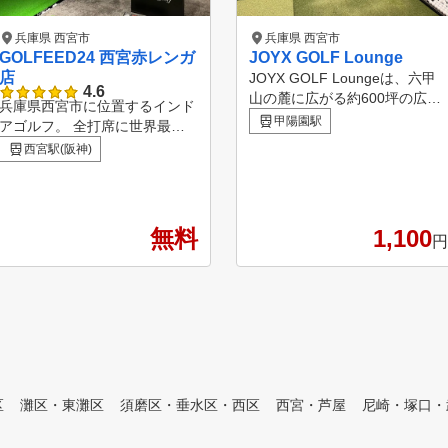
兵庫県 西宮市
兵庫県 西宮市
GOLFEED24 西宮赤レンガ
JOYX GOLF Lounge
店
JOYX GOLF Loungeは、六甲
4.6
山の麓に広がる約600坪の広大
兵庫県西宮市に位置するインド
な空間に、最新の距離計測器を
甲陽園駅
アゴルフ。 全打席に世界最先
完備した本格的なゴルフ練習場
端のシミュレーションゴルフシ
西宮駅(阪神)
です。Trackman iO、GC3、Sk
ステムを完備。 まるで目の前
yTrak+などの先進機器を導入し
にゴルフ場があるかのような大
、精度の高いスイング解析と実
スクリーンの臨場感と、ラグジ
践的なレッスンを提供いたしま
ュアリーなプライベート空間で
無料
1,100
す！ 芝生からのアプローチ練
円
ゴルフをお楽しみいただけます
習、バンカー、最長15mのパタ
。 時間や天気を気にすること
ー練習スペースなど、実戦に近
なくゴルフを楽しめ、安心完全
い環境でスキルアップが可能。
の定額制。 ご家族やご友人を
使用ボールはすべてTitleist Pro
招いてのプレーも可能です。
V1／V1xの本球を採用し、打感
西宮ICから車で5分、無料駐車
や飛距離の再現性にもこだわっ
場25台完備。阪神西宮駅・阪急
ています。 初心者から競技志
今津駅から車で約5分とアクセ
向の方まで、すべてのゴルファ
区
灘区・東灘区
須磨区・垂水区・西区
西宮・芦屋
尼崎・塚口・
スも抜群です。 最大7名で利用
ーに最適なレッスンを。あなた
可能なVIPルームには、コース
のゴルフライフを、JOYXでよ
の傾斜をリアルに再現するスイ