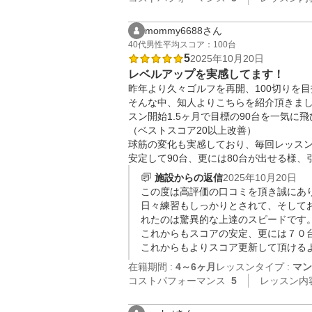
mommy6688さん
40代
男性
平均スコア：100台
5
2025年10月20日
レベルアップを実感してます！
昨年より久々ゴルフを再開、100切りを
そんな中、知人よりこちらを紹介頂きま
スン開始1.5ヶ月で目標の90台を一気に飛
（ベストスコア20以上改善）

球筋の変化も実感しており、毎回レッスン
安定して90台、更には80台が出せる様
施設からの返信
2025年10月20日
この度は高評価の口コミを頂き誠にあ
日々練習もしっかりとされて、そして
れたのは驚異的な上達のスピードです。
これからもスコアの安定、更には７０
これからもよりスコア更新して頂ける
在籍期間 :
4～6ヶ月
レッスンタイプ :
マン
コストパフォーマンス
5
レッスン内