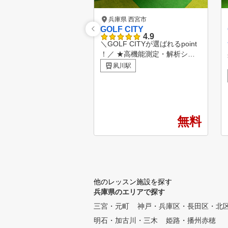
兵庫県 西宮市
GOLF CITY
4.9
＼GOLF CITYが選ばれるpoint
！／ ★高機能測定・解析シス
テム完備の「UNEEKOR XO2」
夙川駅
を設置しており、トーナメント
プレーヤーの資格を持つインス
トラクターの助言と合わせて、
より的確なスイング診断が可能
です。 ★プロによる本格的な
無料
マンツーマンレッスンは、初心
者から上達を目指す女性、ジュ
ニアまで個々のレベルに合わせ
て安心してご受講いただけます
。 ★さらに！館内にはクラブ
工房も併設しているため、「レ
他のレッスン施設を探す
ッスンでスイングを磨く」だけ
兵庫県のエリアで探す
でなく、「その場でクラブの相
三宮・元町
神戸・兵庫区・長田区・北
談・即調整」までワンストップ
で対応できるのが強みです。
明石・加古川・三木
姫路・播州赤穂
成長に合わせてスペック調整