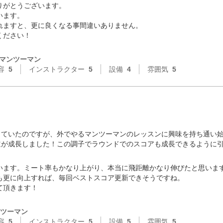
がとうございます。

ます。

ますと、更に良くなる事間違いありません。

ださい！

マンツーマン
容
5
インストラクター
5
設備
4
雰囲気
5
ていたのですが、外でやるマンツーマンのレッスンに興味を持ち通い始
道が成長しました！この調子でラウンドでのスコアも成長できるように
います。ミート率もかなり上がり、本当に飛距離かなり伸びたと思いま
も更に向上すれば、毎回ベストスコア更新できそうですね。

頂きます！

ツーマン
容
5
インストラクター
5
設備
5
雰囲気
5