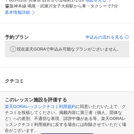
〒663-8182 兵庫県 西宮市小曽根町2-1-26
地図を見る
阪神本線 鳴尾・武庫川女子大前駅から車・タクシーで7分
基本情報詳細
予約プラン
申込みの流れを見る
現在楽天GORAで申込み可能なプランがございません。
クチコミ
このレッスン施設を評価する
楽天GORAレッスンクチコミ利用規約
に同意いただいた上で、ク
チコミを投稿してください。掲載内容に第三者（個人、団体な
ど）への差別、不適切な表現、誹謗中傷がある等、楽天GORAレ
ッスンクチコミ利用規約に反する場合には削除させていただく場
合がございます。