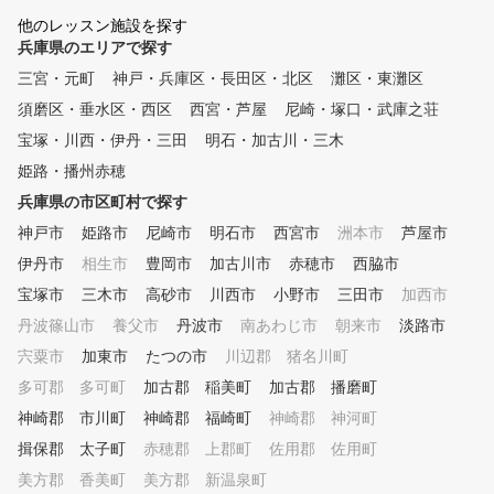
て安心してご受講いただけます
実感されています。 初心者か
他のレッスン施設を探す
。 ★さらに！館内にはクラブ
ら上級者まで対応していま
兵庫県のエリアで探す
工房も併設しているため、「レ
100切り・90切り・競技
ッスンでスイングを磨く」だけ
ァーなど、本気で上達を目
三宮・元町
神戸・兵庫区・長田区・北区
灘区・東灘区
でなく、「その場でクラブの相
方のゴルフライフをサポー
須磨区・垂水区・西区
西宮・芦屋
尼崎・塚口・武庫之荘
談・即調整」までワンストップ
せて頂きます。 色々試したけ
で対応できるのが強みです。
ど中々思うように結果が出
宝塚・川西・伊丹・三田
明石・加古川・三木
成長に合わせてスペック調整
った方、是非一度 Y’s coll
姫路・播州赤穂
が必要なジュニアや、道具選び
ゴルフレッスンへお越しく
兵庫県の市区町村で探す
に悩む女性の方も、必要に応じ
い。 ※ゴルフクラブ松井様に
て技術と道具の両面から柔軟に
場所を提供頂いている為、
神戸市
姫路市
尼崎市
明石市
西宮市
洲本市
芦屋市
サポートいたします。
スンについてのお問い合わ
伊丹市
相生市
豊岡市
加古川市
赤穂市
西脇市
直接Y’s collegeによろし
い致します。 施設への当
宝塚市
三木市
高砂市
川西市
小野市
三田市
加西市
スンのお問い合わせ等は、
丹波篠山市
養父市
丹波市
南あわじ市
朝来市
淡路市
いりますがお控え下さい。
宍粟市
加東市
たつの市
川辺郡 猪名川町
多可郡 多可町
加古郡 稲美町
加古郡 播磨町
神崎郡 市川町
神崎郡 福崎町
神崎郡 神河町
揖保郡 太子町
赤穂郡 上郡町
佐用郡 佐用町
美方郡 香美町
美方郡 新温泉町