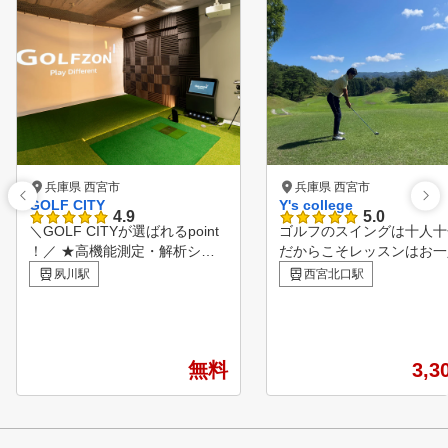
兵庫県 西宮市
兵庫県 西宮市
GOLF CITY
Y's college
4.9
5.0
＼GOLF CITYが選ばれるpoint
ゴルフのスイングは十人十
！／ ★高機能測定・解析シス
だからこそレッスンはお一
テム完備の「UNEEKOR XO2」
一人違います。 型にはめる指
夙川駅
西宮北口駅
を設置しており、トーナメント
導ではなく、一人ひとりの
プレーヤーの資格を持つインス
・柔軟性・目標に合わせた
トラクターの助言と合わせて、
スンを行います。 練習場では
より的確なスイング診断が可能
打てるのにコースで結果が
無料
3,3
です。 ★プロによる本格的な
い…。 そんな悩みを根本
マンツーマンレッスンは、初心
改善し、再現性の高いスイ
者から上達を目指す女性、ジュ
を身につけます。 スライス改
ニアまで個々のレベルに合わせ
善や飛距離アップなど多く