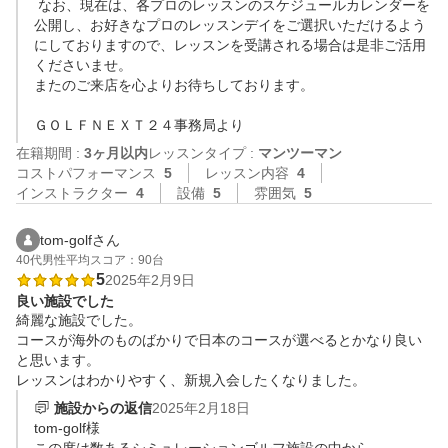
 なお、現在は、各プロのレッスンのスケジュールカレンダーを
公開し、お好きなプロのレッスンデイをご選択いただけるよう
にしておりますので、レッスンを受講される場合は是非ご活用
くださいませ。

またのご来店を心よりお待ちしております。

ＧＯＬＦＮＥＸＴ２４事務局より
在籍期間 :
3ヶ月以内
レッスンタイプ :
マンツーマン
コストパフォーマンス
5
レッスン内容
4
インストラクター
4
設備
5
雰囲気
5
tom-golfさん
40代
男性
平均スコア：90台
5
2025年2月9日
良い施設でした
綺麗な施設でした。

コースが海外のものばかりで日本のコースが選べるとかなり良い
と思います。

レッスンはわかりやすく、新規入会したくなりました。
施設からの返信
2025年2月18日
tom-golf様
