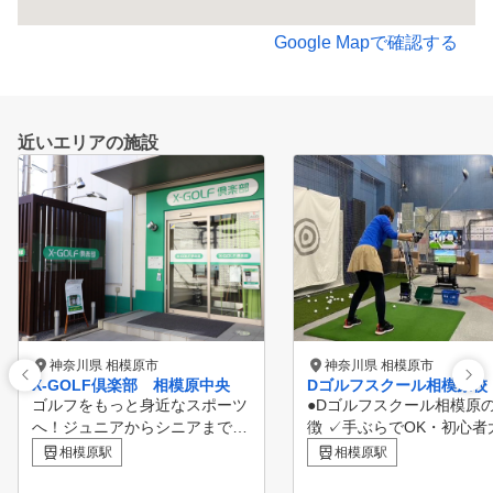
Google Mapで確認する
近いエリアの施設
神奈川県 相模原市
神奈川県 相模原市
X-GOLF倶楽部 相模原中央
Dゴルフスクール相模原校
ゴルフをもっと身近なスポーツ
●Dゴルフスクール相模原
へ！ジュニアからシニアまで楽
徴 ✓手ぶらでOK・初心者
しみながらレベルアップができ
迎 ✓振替自由制で便利＆
相模原駅
相模原駅
る場をX-GOLFがご案内！季節
✓メディアでも取り上げら