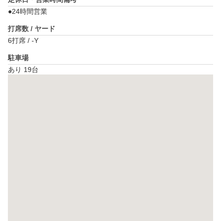
●24時間営業
打席数 / ヤード
6打席 / -Y
駐車場
あり 19台