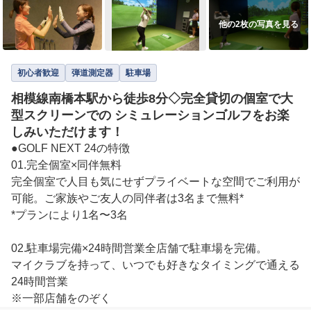
他の2枚の写真を見る
初心者歓迎
弾道測定器
駐車場
相模線南橋本駅から徒歩8分◇完全貸切の個室で大
型スクリーンでの シミュレーションゴルフをお楽
しみいただけます！
●GOLF NEXT 24の特徴

01.完全個室×同伴無料

完全個室で人目も気にせずプライベートな空間でご利用が
可能。ご家族やご友人の同伴者は3名まで無料*

*プランにより1名〜3名

02.駐車場完備×24時間営業全店舗で駐車場を完備。

マイクラブを持って、いつでも好きなタイミングで通える
24時間営業

※一部店舗をのぞく
