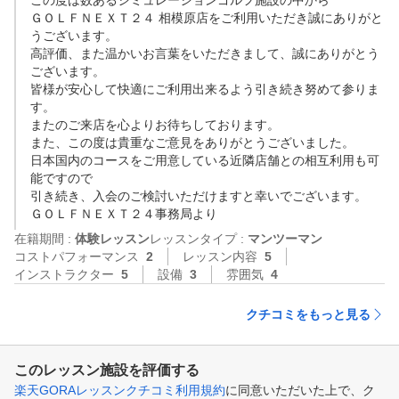
この度は数あるシミュレーションゴルフ施設の中から

ＧＯＬＦＮＥＸＴ２４ 相模原店をご利用いただき誠にありがと
うございます。

高評価、また温かいお言葉をいただきまして、誠にありがとう
ございます。

皆様が安心して快適にご利用出来るよう引き続き努めて参りま
す。

またのご来店を心よりお待ちしております。

また、この度は貴重なご意見をありがとうございました。

日本国内のコースをご用意している近隣店舗との相互利用も可
能ですので

引き続き、入会のご検討いただけますと幸いでございます。

ＧＯＬＦＮＥＸＴ２４事務局より
在籍期間 :
体験レッスン
レッスンタイプ :
マンツーマン
コストパフォーマンス
2
レッスン内容
5
インストラクター
5
設備
3
雰囲気
4
クチコミをもっと見る
このレッスン施設を評価する
楽天GORAレッスンクチコミ利用規約
に同意いただいた上で、ク