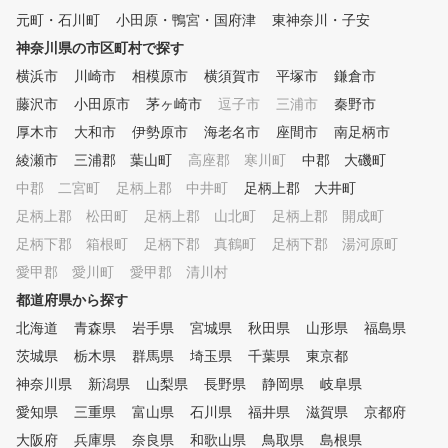
元町・石川町
小田原・鴨宮・国府津
東神奈川・子安
神奈川県の市区町村で探す
横浜市
川崎市
相模原市
横須賀市
平塚市
鎌倉市
藤沢市
小田原市
茅ヶ崎市
逗子市
三浦市
秦野市
厚木市
大和市
伊勢原市
海老名市
座間市
南足柄市
綾瀬市
三浦郡 葉山町
高座郡 寒川町
中郡 大磯町
中郡 二宮町
足柄上郡 中井町
足柄上郡 大井町
足柄上郡 松田町
足柄上郡 山北町
足柄上郡 開成町
足柄下郡 箱根町
足柄下郡 真鶴町
足柄下郡 湯河原町
愛甲郡 愛川町
愛甲郡 清川村
都道府県から探す
北海道
青森県
岩手県
宮城県
秋田県
山形県
福島県
茨城県
栃木県
群馬県
埼玉県
千葉県
東京都
神奈川県
新潟県
山梨県
長野県
静岡県
岐阜県
愛知県
三重県
富山県
石川県
福井県
滋賀県
京都府
大阪府
兵庫県
奈良県
和歌山県
鳥取県
島根県