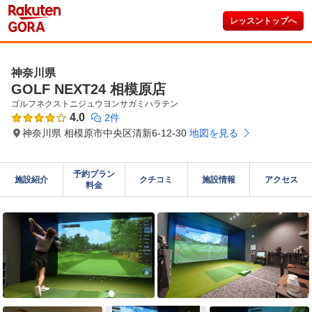
レッスントップへ
神奈川県
GOLF NEXT24 相模原店
ゴルフネクストニジュウヨンサガミハラテン
4.0
2件
神奈川県 相模原市中央区清新6-12-30
地図を見る
予約プラン

施設紹介
クチコミ
施設情報
アクセス
料金