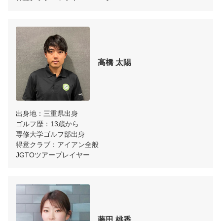
高橋 太陽
出身地：三重県出身

ゴルフ歴：13歳から

専修大学ゴルフ部出身

得意クラブ：アイアン全般

JGTOツアープレイヤー
藤田 桃香