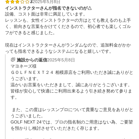
3
2025年5月8日
インストラクターさんが指名できないのが△
設備、コスト面は非常に満足しています。

レッスンも、女性インストラクターの方はとても教えるのも上手
く、前向きな言葉をかけてくださるので、初心者でも楽しくゴル
フができると感じました。

現在はインストラクターさんがランダムなので、追加料金がかか
っても指名できるようなシステムになると嬉しいです。
施設からの返信
2025年5月8日
マヨネーズ様

ＧＯＬＦＮＥＸＴ２４ 相模原店をご利用いただき誠にありがと
うございます。

温かいお言葉をいただきまして、誠にありがとうございます。

皆様が安心して快適にご利用出来るよう引き続き努めて参りま
す。

 また、この度はレッスンプロについて貴重なご意見をありがと
うございました。

GOLF NEXT 24では、プロの指名制のご用意はない為、ご要望
を預かりし検討させていただきたく存じます。
