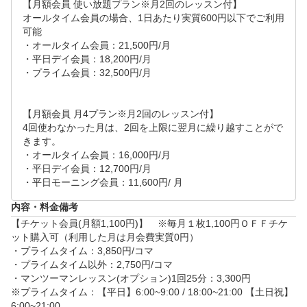
合には、近隣店舗でのご参加をご提案させていただき
【月額会員 使い放題プラン※月2回のレッスン付】

オールタイム会員の場合、1日あたり実質600円以下でご利用
ます。

可能

・オールタイム会員：21,500円/月

・本プラン購入のリクエストを確認次第、ご希望日時
・平日デイ会員：18,200円/月

に近い日程にて「体験デイ予約日程」のご案内をさせ
・プライム会員：32,500円/月

ていただきます。

【月額会員 月4プラン※月2回のレッスン付】

4回使わなかった月は、2回を上限に翌月に繰り越すことがで
●リクエスト後～体験当日の流れ

きます。

01　本リクエスト調整完了後、当日になりましたらお
・オールタイム会員：16,000円/月

約束のお時間に直接予約店舗までお越しください。

・平日デイ会員：12,700円/月

・平日モーニング会員：11,600円/ 月
02　店舗到着後、ご入店いただき店内廊下にてスタッ
フのご案内まで待ち下さい。

内容・料金備考
※予約時刻より10分以上前にご来店いただいた場合は
【チケット会員(月額1,100円)】　※毎月１枚1,100円ＯＦＦチケ
前のご予約者様ご案内中にて受付ができず、店舗外で
ット購入可（利用した月は月会費実質0円）

お待ちいただく場合がございますので予約開始時刻の
・プライムタイム：3,850円/コマ

・プライムタイム以外：2,750円/コマ

5分前のご来店にご協力お願いします。

・マンツーマンレッスン(オプション)1回25分：3,300円

03　体験のご案内を開始し、ワンポイントレッスン体
※プライムタイム：【平日】6:00~9:00 / 18:00~21:00 【土日祝】
験、その次に機器活用法及び施設のご案内をさせてい
6:00~21:00
