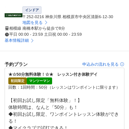
03.臨場感あふれる大型スクリーン

インドア
実際のゴルフ場でプレイしているようなリアルな ラウン
〒252-0216 神奈川県 相模原市中央区清新6-12-30
ド体験を提供

地図を見る
相模線 南橋本駅から徒歩で8分
平日 00:00 - 23:59 土日祝 00:00 - 23:59
04.インストラクターによるマンツーマンレッスン

基本情報詳細
一般的なグループレッスンではなく、 個室でマンツーマ
ンレッスンを受けられます。

05.安心のセキュリティ対策・入口、廊下、全個室内に防
予約プラン
申込みの流れを見る
犯カメラを設置

★☆50分無料体験！☆★　レッスン付き体験デイ
・警備員の駆けつけ体制・完全予約の会員制。予約した会
初回限定
マンツーマン
員のみ入館可能

回数
1回
時間
50分（レッスンはワンポイントに限ります）
06.充実のサポート体制

【初回お試し限定「無料体験」！】

・365日コールセンター稼働・わかりやすいマニュアル完
体験時間は、なんと「50分」も！

備・利用方法を動画等でサポート
◆初回お試し限定、ワンポイントレッスン体験ができ
る！

◆マイクラブで試打できる！
