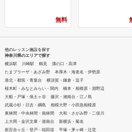
や天候は関係なし！いつでも快
いる4スタンスゴルフで指導
適にレッスンに集中できます！
高性能の機材を導入 ✓ゴ
経験豊富なプロによる、レベル
レンジ使用無料
に合ったレッスンと正確なシミ
無料
ュレーターを使えば、さらにレ
ベルアップすること間違いなし
！X-GOLF独自のカリキュラム
を是非ご体験下さい！たくさん
の会員様にご好評をいただいて
他のレッスン施設を探す
います。ゴルフの新たな歓びを
神奈川県のエリアで探す
一人でも多くの方々に！！！初
横浜駅
川崎駅
鶴見
溝の口・高津
心者から上級者の方まで、皆様
の目標に応じたレッスンをご用
たまプラーザ・あざみ野
本厚木・海老名・伊勢原
意しています。シミュレーター
港北・都筑・青葉台
横須賀・鎌倉・逗子
を使って、経験豊富なプロが分
桜木町・みなとみらい・関内
かりやすく丁寧にレッスンを行
橋本・相模原・淵野辺
います。
大船・戸塚・保土ヶ谷
藤沢・湘南台・江ノ島
武蔵小杉・日吉・綱島
相模大野・小田急相模原
東林間・中央林間・南林間
大和・さがみ野・二俣川
上大岡・金沢文庫・港南台
新横浜・菊名
新百合ヶ丘・登戸・稲田堤
平塚・茅ヶ崎・辻堂