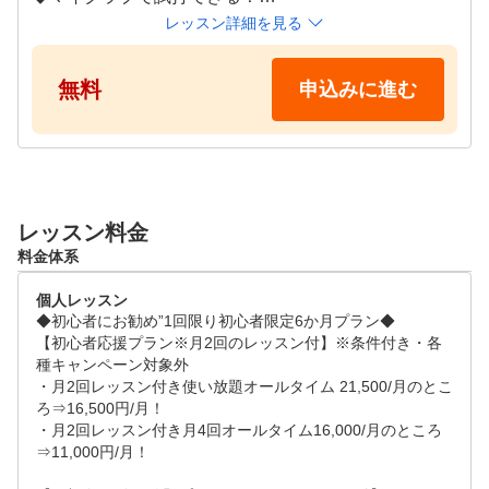
レッスン詳細を見る
【詳細】

無料
申込みに進む
・初回限定に限り、「無料」にてご利用いただけるプ
ランとなります。

・ワンポイント体験レッスン、試打及び施設体験「合
計50分」お楽しみいただけます（スタッフがご説明い
レッスン料金
たします）。

料金体系
・ワンポイント体験レッスンは当社指定のレッスンイ
個人レッスン
ンストラクターより実施いたします。

◆初心者にお勧め”1回限り初心者限定6か月プラン◆

【初心者応援プラン※月2回のレッスン付】※条件付き・各
・体験デイ開催日は店舗によって異なります。月に平
種キャンペーン対象外

・月2回レッスン付き使い放題オールタイム 21,500/月のとこ
日土日祝日含め「2〜4日開催」しております。

ろ⇒16,500円/月！

・月2回レッスン付き月4回オールタイム16,000/月のところ
・最寄りの店舗にて体験デイに参加検討いただきます
⇒11,000円/月！

が、開催日程に限りがありますので日程が調わない場