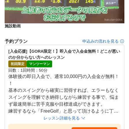
施設動画
予約プラン
申込みの流れを見る
[入会応援]【GORA限定！】即入会で入会金無料！どこが悪い
のか分からない方へのレッスン
初回限定
マンツーマン
回数
1回
時間
50分
体験後の即日入会で、通常10,000円の入会金が無料！
！

基本のスイングから確実に習得すれば、エラーもなく
スイングを理解でき納得しながら練習する事で、悩ま
ず最速簡単に苦手克服や目標達成ができます。

練習するなら「FreeGolf」と思って頂けるように丁寧
にレッスンを行っています。

レッスン詳細を見る