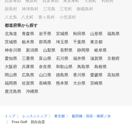
西多摩郡 檜原村
西多摩郡 奥多摩町
大島町
利島村
新島村
神津島村
三宅島 三宅村
御蔵島村
八丈島 八丈町
青ヶ島村
小笠原村
都道府県から探す
北海道
青森県
岩手県
宮城県
秋田県
山形県
福島県
茨城県
栃木県
群馬県
埼玉県
千葉県
東京都
神奈川県
新潟県
山梨県
長野県
静岡県
岐阜県
愛知県
三重県
富山県
石川県
福井県
滋賀県
京都府
大阪府
兵庫県
奈良県
和歌山県
鳥取県
島根県
岡山県
広島県
山口県
徳島県
香川県
愛媛県
高知県
福岡県
佐賀県
長崎県
熊本県
大分県
宮崎県
鹿児島県
沖縄県
トップ
レッスントップ
東京都
飯田橋・四谷・御茶ノ水
Free Golf 目白台店