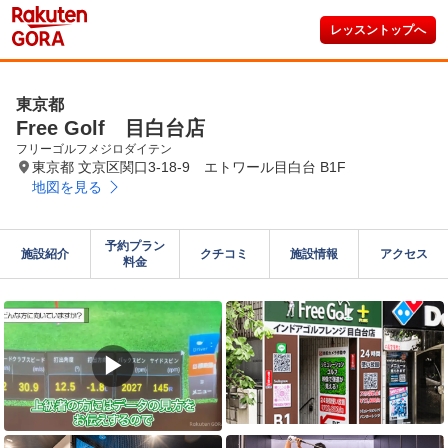
レッスントップへ
東京都
Free Golf 目白台店
フリーゴルフメジロダイテン
東京都 文京区関口3-18-9 エトワール目白台 B1F
地図を見る
予約プラン

施設紹介
クチコミ
施設情報
アクセス
料金
▶