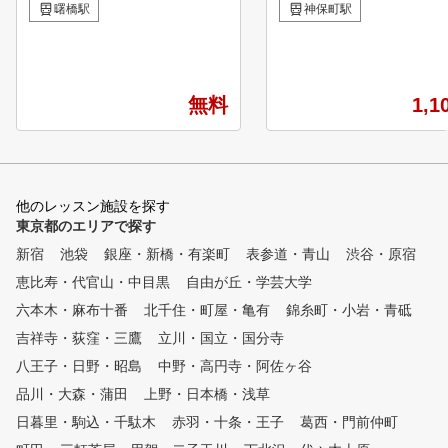
打席のインドアゴルフスクール
たしました！ ランキングページ：https://gora.golf.rakute
曙橋駅
神保町駅
です。 冷暖房完備で、1年を通
n.co.jp/doc/special/ranking
して快適な環境でレッスンを提
日本プロゴルフ協会(PGA
供しており、入会時には会員様
A認定のティーチングプロ
それぞれの目標を設定し、 店
スンさせて頂きます。 ②
無料
1,1
長コーチを中心にコーチ陣が一
すので、ゆったり、マイペ
丸となって会員様のゴルフライ
だけます。 ③神保町駅か
フをサポートさせていただきま
の好アクセス ④スイング
す！ 一人一人の「個人別カル
グと比較しながら修正すべ
テ」で進捗を確かめ、インドア
していきます。また 弾道解
他のレッスン施設を探す
レッスンではゴルフスイングの
てスイング診断も致します
東京都のエリアで探す
基礎固めや、練習方法等を提供
コースデビューするまでの
し、 またゴルフ場でのラウン
ジオは、レッスンからラウ
新宿
池袋
銀座・新橋・有楽町
表参道・青山
渋谷・原宿
ドに向けてのアドバイスやわた
ーが一貫したご指導を行い
恵比寿・代官山・中目黒
自由が丘・学芸大学
しのゴルフオリジナルの「コー
き時間に練習したい方、1コ
スレッスン」にご参加いただく
利用いただけます。
六本木・麻布十番
北千住・町屋・亀有
錦糸町・小岩・青砥
ことで 都度進捗を見ながら最
吉祥寺・荻窪・三鷹
立川・国立・国分寺
適なアドバイスを行っています
八王子・日野・昭島
。 初心者の方でも基礎レッス
中野・高円寺・阿佐ヶ谷
ン12回を学んでいただくことに
品川・大森・蒲田
上野・日本橋・浅草
より、最短2ヶ月でコースデビ
日暮里・駒込・千駄木
赤羽・十条・王子
葛西・門前仲町
ューが可能です。 いつでもレ
ッスン風景など自由に見学して