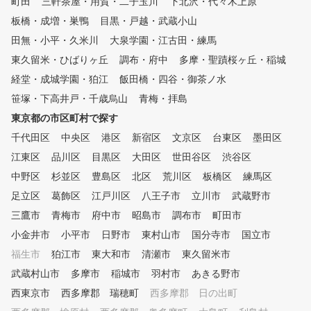
町田
三軒茶屋・用賀・二子玉川
下北沢・代々木上原
いただけますので、曙橋にお越
板橋・成増・巣鴨
目黒・戸越・武蔵小山
しの際は是非お立ち寄りくださ
田無・小平・久米川
い！
大泉学園・江古田・練馬
東久留米・ひばりヶ丘
調布・府中
多摩・聖蹟桜ヶ丘・稲城
経堂・成城学園・狛江
飯田橋・四谷・御茶ノ水
笹塚・下高井戸・千歳烏山
青梅・拝島
東京都の市区町村で探す
千代田区
中央区
港区
新宿区
文京区
台東区
墨田区
江東区
品川区
目黒区
大田区
世田谷区
渋谷区
中野区
杉並区
豊島区
北区
荒川区
板橋区
練馬区
足立区
葛飾区
江戸川区
八王子市
立川市
武蔵野市
三鷹市
青梅市
府中市
昭島市
調布市
町田市
小金井市
小平市
日野市
東村山市
国分寺市
国立市
福生市
狛江市
東大和市
清瀬市
東久留米市
武蔵村山市
多摩市
稲城市
羽村市
あきる野市
西東京市
西多摩郡 瑞穂町
西多摩郡 日の出町