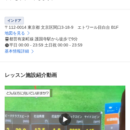
半個室のプライベート空間なので、周囲を気にすることな
く、ご自身のペースで集中して練習に打ち込めます。深夜
インドア
や早朝など、お客様のライフスタイルに合わせて24時間
〒112-0014 東京都 文京区関口3-18-9 エトワール目白台 B1F
いつでもご利用いただけます。（一部店舗を除く）
地図を見る
都営有楽町線 護国寺駅から徒歩で9分
平日 00:00 - 23:59 土日祝 00:00 - 23:59
基本情報詳細
レッスン施設紹介動画
▶