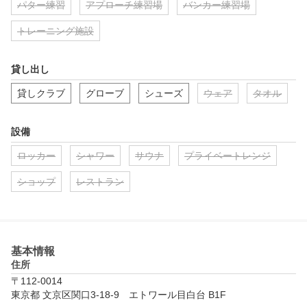
パター練習
アプローチ練習場
バンカー練習場
トレーニング施設
貸し出し
貸しクラブ
グローブ
シューズ
ウェア
タオル
設備
ロッカー
シャワー
サウナ
プライベートレンジ
ショップ
レストラン
基本情報
住所
〒112-0014
東京都 文京区関口3-18-9　エトワール目白台 B1F