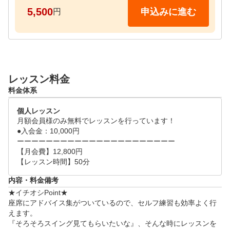
★当日の流れ

5,500
申込みに進む
円
1.準備運動(5分)

↓

2.レッスン(30分)

↓

3．質疑応答(15分)

レッスン料金
料金体系
★レッスンタイムスケジュール(各50分)

決まったスケジュールはございませんので、ご希望の
個人レッスン
日時をリクエスト画面からご提示ください。
月額会員様のみ無料でレッスンを行っています！

●入会金：10,000円

ーーーーーーーーーーーーーーーーーーーーーー

【月会費】12,800円

【レッスン時間】50分
内容・料金備考
★イチオシPoint★

座席にアドバイス集がついているので、セルフ練習も効率よく行
えます。

『そろそろスイング見てもらいたいな』、そんな時にレッスンを