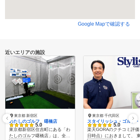
Google Mapで確認する
近いエリアの施設
東京都 新宿区
東京都 千代田区
わたしのゴルフ 曙橋店
スタイリッシュ・ゴルフ・
5.0
5.0
東京都新宿区住吉町にある「わ
楽天GORAのクチコミ評価ラ
たしのゴルフ曙橋店」は、全5
日時点）におきまして、 