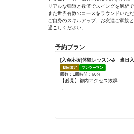
リアルな弾道と数値でスイングを解析で
また世界有数のコースをラウンドいただ
ご自身のスキルアップ、お友達ご家族と
過ごしください。

市ヶ谷店のレッスンについてはご来店時
予約プラン
市ヶ谷店は飲食可能。アルコール類も持
[入会応援]体験レッスン⛳️　当日
初回限定
マンツーマン
回数
1回
時間
60分
【必見】都内アクセス抜群！

GREEN RANGE 市ヶ谷の体験レ
■総額17,600円分もお得になるキ
当日入会で体験レッスン料3,300
さらに体験当日入会で、入会金（通常