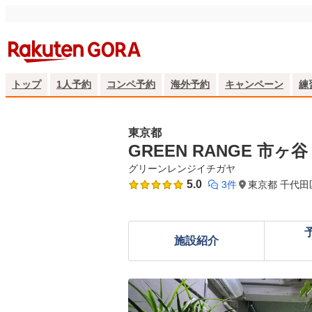
トップ
1人予約
コンペ予約
海外予約
キャンペーン
練
東京都
GREEN RANGE 市ヶ谷
グリーンレンジイチガヤ
5.0
3件
東京都 千代田区
施設紹介