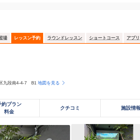
習場
レッスン予約
ラウンドレッスン
ショートコース
アプリ
九段南4-4-7 B1
地図を見る
予約プラン

クチコミ
施設情
料金