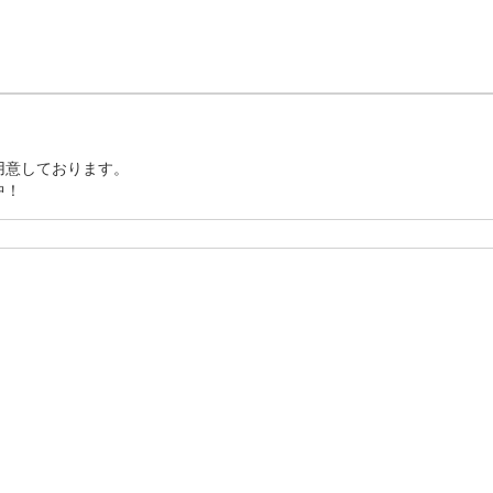
60分間のレッスン枠で案内いたします。

意しております。

中！
最新シミュレーターを利用しお客様のスイングを解析します。

スンをご用意しておりますので、初心者の方もお気軽にお越し