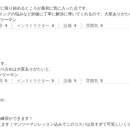
に取り組めるところが最初に気に入った点です。

やスイングの悩みなど的確に丁寧に解決に導いてくれるので、大変ありがた
ツーマン
容
4
インストラクター
4
設備
4
雰囲気
4
す。

独り占めは大変ありがたいと。
ンツーマン
容
5
インストラクター
5
設備
5
雰囲気
5
経験）
練習ができます！

えます！マンツーマンレッスン込みでこのコスパは良すぎて可笑しいく