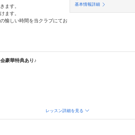
基本情報詳細
きます。

けます。

の愉しい時間を当クラブにてお
に詳細をご説明します。

込いただけます。
入会豪華特典あり♪
ッスン！

ャンペーン中♪

円→無料にてご案内します。

レッスン詳細を見る
11,000円）、事務手数料（通常3,300円）→無料でご案内！