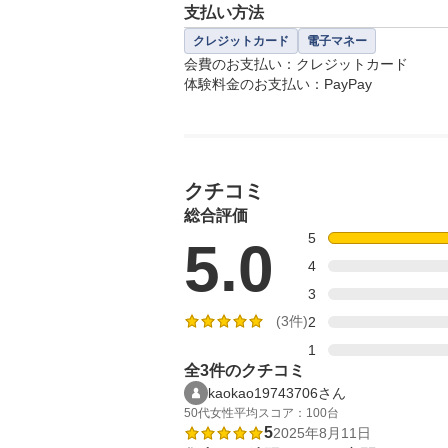
支払い方法
クレジットカード
電子マネー
会費のお支払い：クレジットカード

体験料金のお支払い：PayPay
クチコミ
総合評価
5
5.0
4
3
(3件)
2
1
全3件のクチコミ
kaokao19743706さん
50代
女性
平均スコア：100台
5
2025年8月11日