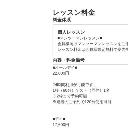
木曜日～日曜日の以下の時間帯にて
※非会員様が対象

レッスン料金
対象時間帯

料金体系
　18時00分～19時00分

　19時00分～20時00分

個人レッスン
　20時00分～21時00分

■マンツーマンレッスン■

会員様向けマンツーマンレッスンをご用
　21時00分～22時00分

レッスン料金は会員様限定無料で案内
高性能スピンセンサーを搭載した
内容・料金備考
お客様に合わせた懇切丁寧なレッ
■オールデイ■

い！
22,000円

24時間利用が可能です。

1枠（60分）ゲスト（同伴）1名

※2枠まで予約可能

※連続のご予約で120分使用可能

■デイ■

17,600円
