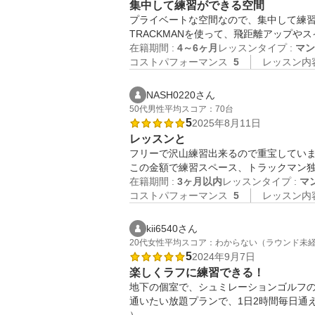
集中して練習ができる空間
プライベートな空間なので、集中して練習
TRACKMANを使って、飛距離アップ
在籍期間 :
4～6ヶ月
レッスンタイプ :
マン
コストパフォーマンス
5
レッスン内
NASH0220さん
50代
男性
平均スコア：70台
5
2025年8月11日
レッスンと
フリーで沢山練習出来るので重宝していま
この金額で練習スペース、トラックマン
在籍期間 :
3ヶ月以内
レッスンタイプ :
マ
コストパフォーマンス
5
レッスン内
kii6540さん
20代
女性
平均スコア：わからない（ラウンド未
5
2024年9月7日
楽しくラフに練習できる！
地下の個室で、シュミレーションゴルフの
通いたい放題プランで、1日2時間毎日通