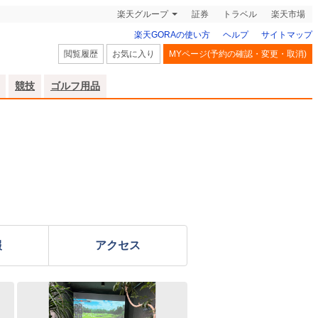
楽天グループ
証券
トラベル
楽天市場
楽天GORAの使い方
ヘルプ
サイトマップ
閲覧履歴
お気に入り
MYページ(予約の確認・変更・取消)
競技
ゴルフ用品
報
アクセス