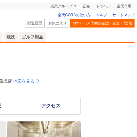
楽天グループ
証券
トラベル
楽天市場
楽天GORAの使い方
ヘルプ
サイトマップ
閲覧履歴
お気に入り
MYページ(予約の確認・変更・取消)
競技
ゴルフ用品
武蔵境店
地図を見る
報
アクセス