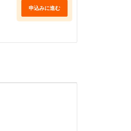
申込みに進む
す！

ださい
グロー
単なア