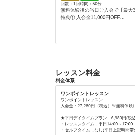
回数
1回
時間
50分
無料体験後の当日ご入会で【最大37
特典① 入会金11,000円OFF

特典② 当月会費無料

特典③ 翌月会費無料

※キャンペーン中に入会頂けます
※希望者多数の場合は、告知なく
。

レッスン料金
●当日の流れ

料金体系
【ステップ1】スイング診断付き無
↓

ワンポイントレッスン
【ステップ2】手ぶらでOK！ご予
ワンポイントレッスン

クラブ・グローブ・シューズは無
入会金：27,280円（税込）※無料体験
ブ・シューズをご持参してでの無
★平日デイタイムプラン　6,980円(税込)
↓

・レッスンタイム…平日14:00～17:00

【ステップ3】無料体験レッスンは
・セルフタイム…なし(平日上記時間帯の
カウンセリングシートにゴルフ経