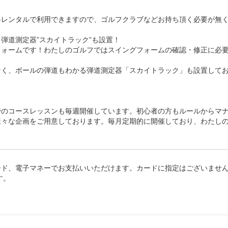
0～、12:00～、13:00～、

00～、18:00～、
レンタルで利用できますので、ゴルフクラブなどお持ち頂く必要が無く
道測定器”スカイトラック”も設置！

フォームです！わたしのゴルフではスイングフォームの確認・修正に必
なく、ボールの弾道もわかる弾道測定器「スカイトラック」も設置して
でのコースレッスンも毎週開催しています。初心者の方もルールからマ
様々な企画をご用意しております。毎月定期的に開催しており、わたし
ド、電子マネーでお支払いいただけます。カードに指定はございません
。
