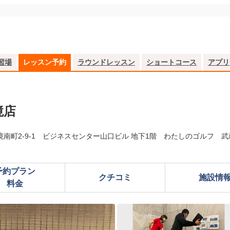
習場
レッスン予約
ラウンドレッスン
ショートコース
アプリ
境店
境南町2-9-1 ビジネスセンター山口ビル 地下1階 わたしのゴルフ 
予約プラン

クチコミ
施設情
料金