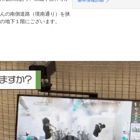
基本情報詳細
んの南側道路（境南通り）を挟
の地下１階にございます。

いない時間もセルフレッスンで
適な環境でゴルフ練習ができま
達を目指し、基礎固めてから応
テ」を作成し、

します。感覚やフィーリングだ
ーが可能です！

見学頂けますので、武蔵野市、
ち寄りくださいませ！
