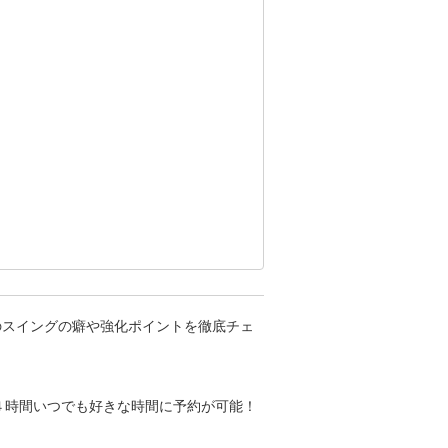
す。



お気軽
のスイングの癖や強化ポイントを徹底チェ
４時間いつでも好きな時間に予約が可能！