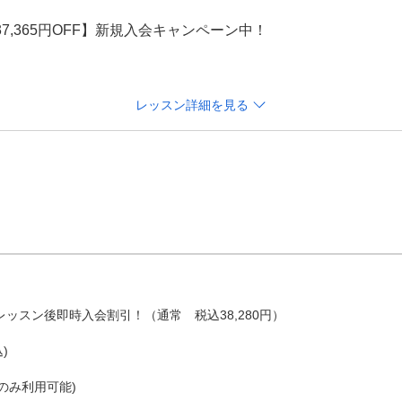
,365円OFF】新規入会キャンペーン中！

レッスン詳細を見る
と継続期間の縛りも御座いませんので、いつでもご退会が可能で
キャンペーンを終了する場合がございますので、予めご了承く
料体験の予約

約時間にご来店下さい。

料でレンタルできます。もちろん使い慣れたご自身のクラブ・
レッスン後即時入会割引！（通常　税込38,280円）

料レッスン体験も可能です。



カウンセリングから

み利用可能)

験の有無、平均スコア、現在の目標、スイングの悩みなど、簡