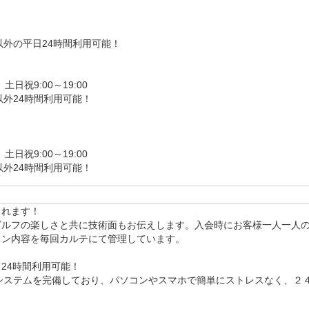
ケートを元に、コーチがお客様に合わせた内容でレッスン致しま
外の平日24時間利用可能！

タート

チにチェックしてもらい改善点を見つけていきます。

ラブの持ち方や立ち方をお教え致します。

日祝9:00～19:00

ご自身のスイング映像を確認しながら練習することができます。
外24時間利用可能！

ご案内

ステム・料金プランなどをご説明いたします。ご質問があれば
日祝9:00～19:00

外24時間利用可能！
ので、しっかりとご説明させて頂きます。

するお悩み、なんでも質問OKです。

れます！

ゴルフの楽しさと共に技術面もお伝えします。入会時にお客様一人一人
ン内容を毎回カルテにて管理しています。

分)

4時間利用可能！

00～、

システムを完備しており、パソコンやスマホで簡単にストレスなく、２
0～、21:00～、22:00～、


