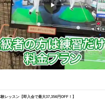
▶
随時受付中です！！

ご案内させて頂きます。

料でお貸出ししておりますので
歓迎です！！

んので、巣籠やデスクワークで
ポーツです！

ます！
験レッスン【即入会で最大37,356円OFF！】