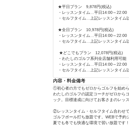
ンケートにお答え頂きます。アン
★平日プラン　9,878円(税込)

↓

・レッスンタイム…平日14:00～22:00

・セルフタイム…上記レッスンタイム以
【ステップ4】無料体験レッスンス
まずは、お客様のスイングをコー
★全日プラン　10,978円(税込)

未経験の方はこのタイミングでク
・レッスンタイム…平日14:00～22:00　土
各打席に設置されたモニターで、
・セルフタイム…上記レッスンタイム以
↓

 ★どこでもプラン　12,078円(税込)

【ステップ5】レッスンシステムの
・わたしのゴルフ系列全店舗利用可能

無料体験終了後、ご入会方法やシ
・レッスンタイム…平日14:00～22:00　土
にお尋ねください！

・セルフタイム…上記レッスンタイム以
ご納得されてからご入会頂きたい
内容・料金備考
★スイング、スコアなどゴルフに関
①初心者の方でもゼロからゴルフを始めら
わたしのゴルフの認定コーチがゼロから
～終了～

ック。目標達成に向けてお客さまのレッス
●レッスンタイムスケジュール(各50
②レッスンタイム・セルフタイム合わせて2
月水木金　14:00～、15:00～、16:
ゴルフボール打ち放題です。WEBで予約
　　　　　18:00～、19:00～、20:0
夏でも冬でも快適な環境で習い放題です！