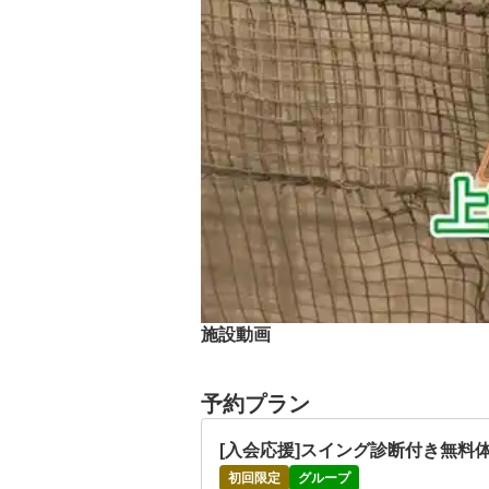
スイングチェック診断&無料体験予約も
飛び込みのお客様も打席が空いていれば
ゴルフクラブやグローブ、シューズも無
、お気兼ねなくお申し付け下さい。

これからゴルフをはじめてみたい方！大
ゴルフは激しいスポーツではございませ
鈍った体をリフレッシュできる最適なス
皆様のご来店、心よりお待ち致しており
施設動画
予約プラン
[入会応援]スイング診断付き無料体
初回限定
グループ