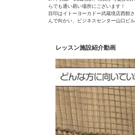
らでも通い易い場所にございます！

目印はイトーヨーカドー武蔵境店西館さ
んで向かい、ビジネスセンター山口ビル
武蔵境店は、２４時間営業で、コーチが
ゴルフ練習が可能です。

レッスン施設紹介動画
また屋内冷暖房完備で、１年を通して快
す。

当スクールは安いだけでなく、確実な上
用まで会員様ひとりひとり「個別のカル
理論的、体系的にゼロからレッスンを致
けで教える事はございません。

初心者の方でも最短2ヶ月でコースデビュ
いつでもレッスン風景など、ご自由にご
武蔵境駅にお越しの際は、是非是非お立