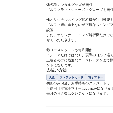
土日祝　　9:00～、10:00～、11:0
③各種レンタルグッズが無料！

　　　　　15:00～、16:00～、17:
ゴルフクラブ・シューズ・グローブを無料
④オリジナルスイング解析機が利用可能！弾
ゴルフ上達に重要なのが正確なスイング
設置！

また、オリジナルスイング解析機だけで
せていただきます。

⑤コースレッスンも毎月開催

インドアだけではなく、実際のゴルフ場
上級者の方に最適なコースレッスンまで
ントになります。
支払い方法
現金
クレジットカード
電子マネー
初回のみ現金、お手持ちのクレジットカー
※使用可能電子マネーはpaypayになります
毎月の月会費はクレジットになります。