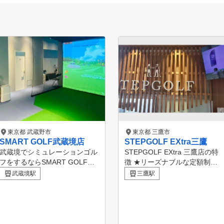
東京都 武蔵野市
東京都 三鷹市
SMART GOLF武蔵境店
STEPGOLF EXtra三鷹
武蔵境でシミュレーションゴル
STEPGOLF EXtra 三鷹店の特
フをするならSMART GOLF。
徴 ★リーズナブルな定額制の
武蔵境店は2ブースの空間で集
料金プランで通い放題・打ち放
武蔵境駅
三鷹駅
中してゴルフ練習をしていただ
題！ ★JR中央線・総武線「三
けます。 正確な数値に基づい
鷹駅」徒歩4分 ★全打席シミュ
た練習と、60分間のパーソナル
レーション機器（GDR）設置
レッスンも行っているので 日
→ス
々のお悩み解決やスキルアップ
クリーンに弾道映写、ゲーム感