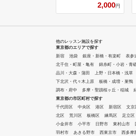
2,000
性コーチも在籍、あなたにぴっ
円
たりのコーチが見つかります。
三鷹駅前から送迎付きのラウン
ドレッスンも毎週開催、結果が
出るレッスンをお約束します。
動的ストレッチマシン「ホグレ
他のレッスン施設を探す
ル」も導入しスイングにおける
東京都のエリアで探す
代償動作を防ぎケガを予防しま
す。 ※現在左利き打席のご用
新宿
池袋
銀座・新橋・有楽町
表参
意ができなくなっておりますの
北千住・町屋・亀有
錦糸町・小岩・青
で、その旨ご承知おきください
。
品川・大森・蒲田
上野・日本橋・浅草
下北沢・代々木上原
板橋・成増・巣鴨
調布・府中
多摩・聖蹟桜ヶ丘・稲城
東京都の市区町村で探す
千代田区
中央区
港区
新宿区
文京
北区
荒川区
板橋区
練馬区
足立区
小金井市
小平市
日野市
東村山市
羽村市
あきる野市
西東京市
西多摩