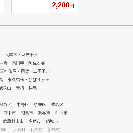
体験ができます。重厚な仕切り
2,200
度でも受けられて、短
円
があるので隣の打席も気になら
スコアアップを目指す
ず、自分だけのプレイが楽しめ
きます。 ①全打席に高性能シ
ます。また、 月に何回通って
ミュレーター設置 高精
も会費が変わらないので、お選
ュレーターにより、フ
び頂いたコースの中で好きな時
ドローなどの球筋を忠
間・好きな曜日に通えます。（
。ショット改善に必要
打席料500円） ■設備の充実 女
数値化され、ゴルフの
性に嬉しい大きなロッカールー
題が「見える化」され
六本木・麻布十番
ム、専用トイレや洗面台、お着
た、毎回自動的に2方
替えルームも完備。おしぼりの
中野・高円寺・阿佐ヶ谷
イング撮影しており、
提供やフリードリンクもありま
生や一時停止などで自
三軒茶屋・用賀・二子玉川
す！ ＜レッスンを受けながら
ームを客観的かつ詳細
自分のゴルフを客観的に捉える
馬
東久留米・ひばりヶ丘
ることができます。 ②シミュ
”飛距離を伸ばしながら正確
歳烏山
青梅・拝島
レーターを活用した専
なアプローチの練習”でスコア
よるレッスン シミュレ
アップ＞ ■レッスンとシュミレ
により「見える化」さ
ーションの相乗効果を体感 イ
渋谷区
中野区
杉並区
豊島区
タをもとに、外部資格
ンストラクターにスイングを教
専属プロがレッスンを
府中市
昭島市
調布市
町田市
わりながら、弾道を正確に測定
ます。会員様に目標を
することができる高精度シュミ
武蔵村山市
多摩市
稲城市
、シミュレーターの映
レーターを用いた練習を積み重
摩町
大島町
利島村
新島村
データを確認しながら
ねることで、自分のゴルフの癖