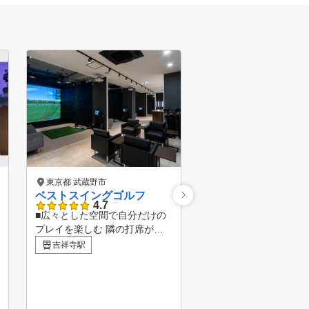
東京都 武蔵野市
東京都 杉並区
ベストスイングゴルフ
ZENGOLF RANG
4.7
店
■広々とした空間で自分だけの
ZENGOLFは、関東に
プレイを楽しむ 隣の打席が気
上展開中！全打席に高
にならない半個室、天井まであ
吉祥寺駅
ュレーターを完備した
荻窪駅
る超大型スクリーンに映し出さ
受け放題・レンジ使い
れる臨場感あふれるコース映像
額制インドアゴルフス
を見ながらショット練習。 吉
練習場です。 専属プロ
祥寺にいながら最上級のゴルフ
フレッスンが、毎日い