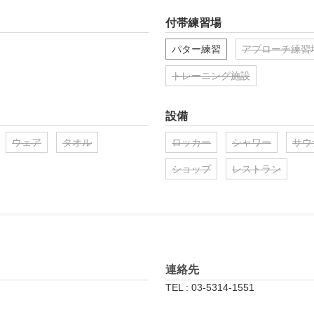
付帯練習場
パター練習
アプローチ練習
トレーニング施設
設備
ウェア
タオル
ロッカー
シャワー
サウ
ショップ
レストラン
連絡先
TEL : 03-5314-1551