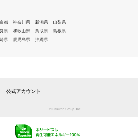
にわかりやすくレッス
や特徴を知ることができ、レベ
。会員様一人一人のレ
ルアップすることができます。
容をカルテで共有して
飛距離が伸び、スコアが安定し
回の復習や今後の課題
京都
神奈川県
新潟県
山梨県
てくることを実感できるように
続してレッスンを受け
なってきます。 ■パッティング
良県
和歌山県
鳥取県
島根県
けます。 ③レッスン受け放題
練習場で思い存分パッティング
崎県
鹿児島県
沖縄県
、レンジ使い放題のサ
練習 “プロや上級者になるほど
デル 外部資格を有する
パターに力を注ぐ”と言われる
ロのレッスンを、毎日
ほど、スコアメイクに重要な役
も受けられます。また
割を果たすパッティング。 地
い放題なので、一人で
道な動作の精度を高めることこ
い時にはシミュレーシ
そ、スコアアップの鍵となって
って、効率よく練習で
きます。「ショートパットが入
お客様のご予定にあわ
らない」「ロングパットの距離
利用ください。 ④ゴルフ初心
公式アカウント
が合わない」など課題をレッス
者から上級者まで楽し
ンを受けながら技術向上させて
モード 同じシチュエー
いきましょう。
で繰り返しショット練
© Rakuten Group, Inc.
、ゲーム感覚でティー
やアプローチの練習を
り、実際のコースをリ
現したコースでラウン