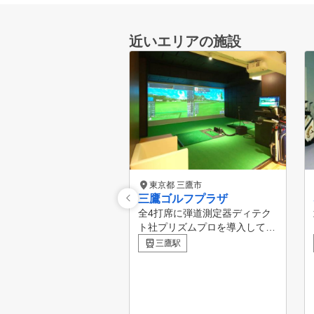
近いエリアの施設
東京都 三鷹市
三鷹ゴルフプラザ
全4打席に弾道測定器ディテク
ト社プリズムプロを導入してい
ます。 1秒1500コマでインパク
三鷹駅
トを捉える高速カメラと前方後
方の2カメラでクラブの動きと
身体の動きが一目瞭然です。
元ツアープロ前田雄大ヘッドコ
ーチに加えベテランコーチ、女