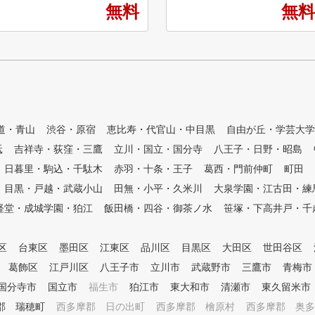
無料
無料
をしていただける環境をご用意
覚で楽しめます！
しています。 世界各地のゴル
コースも体験できます！！
フコースをバーチャルでラウン
★クラブ、シューズすべて
ドすることも可能です。 リア
レンタル無料！ ★上級者だけ
ルなシミュレーターでゴルフに
でなく、初心者の方も多数在籍
熱中し、さらなるゴルフのレベ
！ ★女性も気軽に通えます！
ルアップのお手伝いをさせてい
★コースレッスンも数多く開催
ただきます。
中！ ★ステップゴルフ認定コ
ーチによる個別レッスン ★イ
道・青山
渋谷・原宿
恵比寿・代官山・中目黒
自由が丘・学芸大学
ンドアゴルフスクールNo1の店
砥
吉祥寺・荻窪・三鷹
立川・国立・国分寺
八王子・日野・昭島
舗数
日暮里・駒込・千駄木
赤羽・十条・王子
葛西・門前仲町
町田
目黒・戸越・武蔵小山
田無・小平・久米川
大泉学園・江古田・練
経堂・成城学園・狛江
飯田橋・四谷・御茶ノ水
笹塚・下高井戸・千
区
台東区
墨田区
江東区
品川区
目黒区
大田区
世田谷区
葛飾区
江戸川区
八王子市
立川市
武蔵野市
三鷹市
青梅市
国分寺市
国立市
福生市
狛江市
東大和市
清瀬市
東久留米市
郡 瑞穂町
西多摩郡 日の出町
西多摩郡 檜原村
西多摩郡 奥多