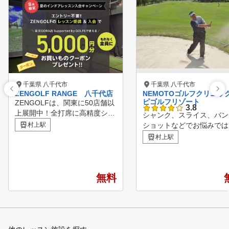
千葉県 八千代市
千葉県 八千代市
ZENGOLF RANGE 八千代店
NEMOTOゴルフクリニック
ピゴルフリゾート
ZENGOLFは、関東に50店舗以
3.8
上展開中！全打席に高精度シミ
シャンク、スライス、バン
ュレーターを完備したレッスン
村上駅
ショットなどでお悩みでは
受け放題・レンジ使い放題の定
でしょうか。 頭を動かし
村上駅
額制インドアゴルフスクール・
いけない。フォロースルー
練習場です。 専属プロのゴル
きくする。こんな練習で何
フレッスンが、毎日いつでも何
費やすのは時間の無駄！ 
度でも受けられて、短期間での
無料
でいないで、当スクールで
スコアアップを目指すことがで
い知識を身につけてレベル
きます。 ①全打席に高性能シ
プしましょう！ あなたの
ミュレーター設置 高精度シミ
が生かせるスクール、NEM
ュレーターにより、フェードや
Oゴルフクリニック。 や
ドローなどの球筋を忠実に再現
ある方はぜひチャレンジし