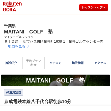
レッスントップへ
千葉県
MAITANI GOLF 塾
マイタニゴルフジュク
千葉県 千葉市花見川区柏井町1638-1 柏井ゴルフセンター内
地図を見る
予約プラン

施設紹介
クチコミ
施設情報
アクセス
料金
MAITANI GOLF 塾
弾道測定器
京成電鉄本線八千代台駅徒歩10分