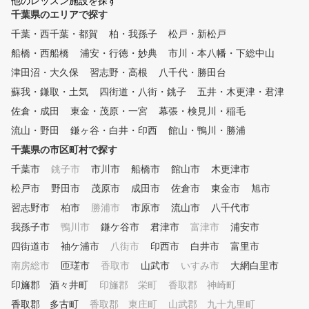
他のレッスン施設を探す
。ショット改善に必要な項目が
て下さい！初心者も大歓迎
千葉県のエリアで探す
数値化され、ゴルフの現状と課
さしく、わかりやすく教え
千葉・西千葉・都賀
柏・我孫子
松戸・新松戸
題が「見える化」されます。ま
。
た、毎回自動的に2方向からス
船橋・西船橋
浦安・行徳・妙典
市川・本八幡・下総中山
イング撮影しており、スロー再
津田沼・大久保
習志野・高根
八千代・勝田台
生や一時停止などで自分のフォ
蘇我・鎌取・土気
ームを客観的かつ詳細に確認す
四街道・八街・銚子
五井・木更津・君津
ることができます。 ②シミュ
佐倉・成田
東金・茂原・一宮
幕張・検見川・稲毛
レーターを活用した専属プロに
流山・野田
鎌ヶ谷・白井・印西
館山・鴨川・勝浦
よるレッスン シミュレーター
により「見える化」されたデー
千葉県の市区町村で探す
タをもとに、外部資格を有する
千葉市
銚子市
市川市
船橋市
館山市
木更津市
専属プロがレッスンをおこない
松戸市
ます。会員様に目標をお聞きし
野田市
茂原市
成田市
佐倉市
東金市
旭市
、シミュレーターの映像や数値
習志野市
柏市
勝浦市
市原市
流山市
八千代市
データを確認しながら、会員様
我孫子市
鴨川市
鎌ケ谷市
君津市
富津市
浦安市
にわかりやすくレッスンします
。会員様一人一人のレッスン内
四街道市
袖ケ浦市
八街市
印西市
白井市
富里市
容をカルテで共有しており、前
南房総市
匝瑳市
香取市
山武市
いすみ市
大網白里市
回の復習や今後の課題など、継
印旛郡 酒々井町
続してレッスンを受けていただ
印旛郡 栄町
香取郡 神崎町
けます。 ③レッスン受け放題
香取郡 多古町
香取郡 東庄町
山武郡 九十九里町