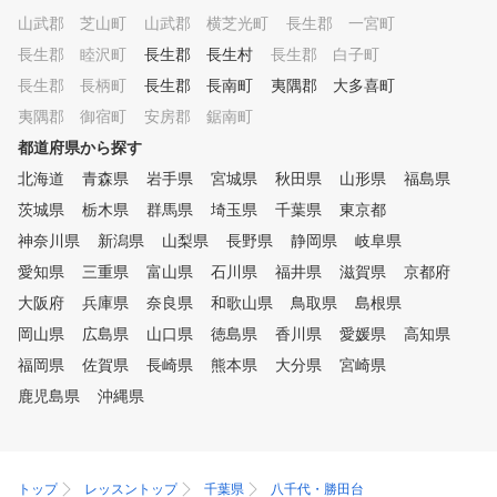
、レンジ使い放題のサブスクモ
山武郡 芝山町
山武郡 横芝光町
長生郡 一宮町
デル 外部資格を有する専属プ
ロのレッスンを、毎日、何度で
長生郡 睦沢町
長生郡 長生村
長生郡 白子町
も受けられます。また打席も使
長生郡 長柄町
長生郡 長南町
夷隅郡 大多喜町
い放題なので、一人で練習した
夷隅郡 御宿町
い時にはシミュレーションを使
安房郡 鋸南町
って、効率よく練習できます。
都道府県から探す
お客様のご予定にあわせて、ご
北海道
青森県
岩手県
宮城県
秋田県
山形県
福島県
利用ください。 ④ゴルフ初心
者から上級者まで楽しめる練習
茨城県
栃木県
群馬県
埼玉県
千葉県
東京都
モード 同じシチュエーション
神奈川県
新潟県
山梨県
長野県
静岡県
岐阜県
で繰り返しショット練習したり
愛知県
、ゲーム感覚でティーショット
三重県
富山県
石川県
福井県
滋賀県
京都府
やアプローチの練習を楽しんだ
大阪府
兵庫県
奈良県
和歌山県
鳥取県
島根県
り、実際のコースをリアルに再
岡山県
広島県
山口県
徳島県
香川県
愛媛県
高知県
現したコースでラウンドしたり
、数多くの練習モードがありま
福岡県
佐賀県
長崎県
熊本県
大分県
宮崎県
すので、そのときの気分にあわ
鹿児島県
沖縄県
せて、飽きずに練習していただ
けます。
トップ
レッスントップ
千葉県
八千代・勝田台