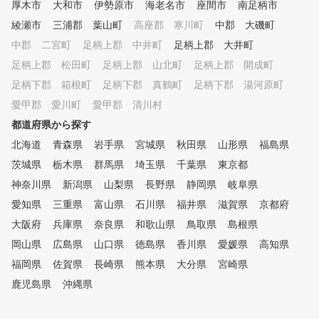
厚木市
大和市
伊勢原市
海老名市
座間市
南足柄市
より、受講生に合った練習方法
を提案します。 ⑦ ゴルフシ
綾瀬市
三浦郡 葉山町
高座郡 寒川町
中郡 大磯町
ミュレータによる仮想ラウンド
中郡 二宮町
足柄上郡 中井町
足柄上郡 大井町
コースデビューに備えて
足柄上郡 松田町
、模擬ラウンドを体験できます
足柄上郡 山北町
足柄上郡 開成町
。 ⑧ ラウンドレッスン
足柄下郡 箱根町
足柄下郡 真鶴町
足柄下郡 湯河原町
初心者のコースデビューから
愛甲郡 愛川町
愛甲郡 清川村
中上級者のベストスコア更新ま
でしっかりサポート。 ～プラ
都道府県から探す
ンのご説明～ ※ワンポイント
北海道
青森県
岩手県
宮城県
秋田県
山形県
福島県
レッスン、曜日・時間帯別・回
茨城県
数券（4回か8回）でプランが分
栃木県
群馬県
埼玉県
千葉県
東京都
かれております。 ご希望に合
神奈川県
新潟県
山梨県
長野県
静岡県
岐阜県
ったプランをお選びください♪
愛知県
三重県
富山県
石川県
福井県
滋賀県
京都府
大阪府
兵庫県
奈良県
和歌山県
鳥取県
島根県
岡山県
広島県
山口県
徳島県
香川県
愛媛県
高知県
福岡県
佐賀県
長崎県
熊本県
大分県
宮崎県
鹿児島県
沖縄県