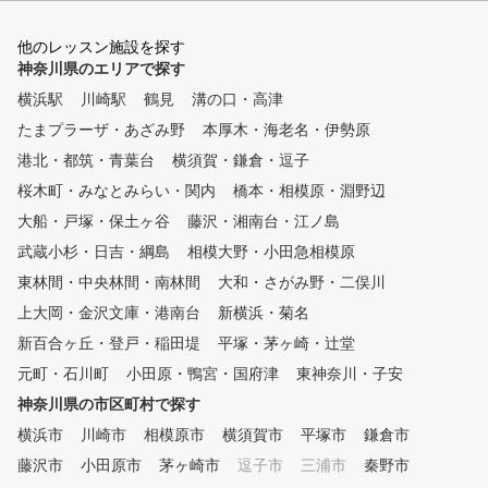
一郎プロ全監修レッスン
入会者には、金谷プロ監修レ
他のレッスン施設を探す
ッスンテキストを無料配布！
神奈川県のエリアで探す
② ライフスタイルに合わせて
横浜駅
川崎駅
鶴見
溝の口・高津
お好きな時に通えます。
たまプラーザ・あざみ野
曜日毎に様々な時間帯でレッ
本厚木・海老名・伊勢原
スンを行っています。 ③ 完
港北・都筑・青葉台
横須賀・鎌倉・逗子
全少人数体制のレッスン
桜木町・みなとみらい・関内
橋本・相模原・淵野辺
各コース最大5名に対して、
プロインストラクター1名がマ
大船・戸塚・保土ヶ谷
藤沢・湘南台・江ノ島
ンツーマン方式で指導します。
武蔵小杉・日吉・綱島
相模大野・小田急相模原
④ いつでも快適室内レッスン
東林間・中央林間・南林間
夏は涼しく、冬は暖かい
大和・さがみ野・二俣川
、紫外線も気にならない。 ⑤
上大岡・金沢文庫・港南台
新横浜・菊名
初めての方から上級者まで個
新百合ヶ丘・登戸・稲田堤
平塚・茅ヶ崎・辻堂
別のカリキュラム（ジュニアは
小学1年生から） 初心者
元町・石川町
小田原・鴨宮・国府津
東神奈川・子安
から中上級者まで、個別にカリ
神奈川県の市区町村で探す
キュラムを作成し、習得度に合
横浜市
わせて指導します。 ⑥ 練習
川崎市
相模原市
横須賀市
平塚市
鎌倉市
器具を使ったドリルレッスン
藤沢市
小田原市
茅ヶ崎市
逗子市
三浦市
秦野市
150種類以上の練習方法