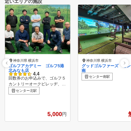
近いエリアの施設
神奈川県 横浜市
神奈川県 横浜市
ゴルフアカデミー ゴルフ5港
グッドゴルファーズ セン
北みなも店
南
4.4
センター南駅
回数券のお申込みで、ゴルフ５
カントリーオークビレッヂ、か
さまフォレスト、サニーフィー
センター北駅
ルドにてご利用いただける、平
日無料プレー券をプレゼント♪
※ご本人のみご利用可、ゴルフ
場利用税、飲食代等はお客様負
5,000
円
担となります。詳しくは店頭で
ご確認ください。 【ゴルフア
カデミーの特徴】 ① 金谷多