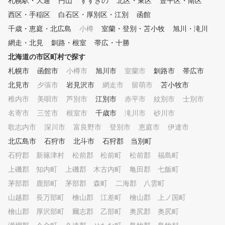
札幌駅・大通
円山
すすきの
北区・東区
豊平区・南区
らを達成するためにエリア
いことも気軽に質問できる！ ■
供する提案は、 １． 自分を知
西区・手稲区
白石区・厚別区・江別
函館
POINT4 全打席に「SKY TRA
ろう → 映像で自分の動
K」を完備 データに基づいたき
千歳・恵庭・北広島
小樽
室蘭・登別・苫小牧
旭川・滝川
客観的に確認する。 ２． 
め細かいレッスンが受けられる
網走・北見
釧路・根室
帯広・十勝
なりの距離を知ろう →自
！
クラブ毎の飛距離をトラッ
北海道の市区町村で探す
ンデーターに蓄積する。 
札幌市
函館市
小樽市
旭川市
室蘭市
釧路市
帯広市
得意な距離を作ろう → 
ックマンデーターを分析し
北見市
夕張市
岩見沢市
網走市
留萌市
苫小牧市
確に自信をもってショット
稚内市
美唄市
芦別市
江別市
赤平市
紋別市
士別市
るクラブを選び出す。 ４．
名寄市
三笠市
根室市
千歳市
滝川市
手な距離をなくそう → 
砂川市
クラブでの距離の打ち分け
歌志内市
深川市
富良野市
登別市
恵庭市
伊達市
。 これから始める初心者の方
北広島市
石狩市
北斗市
石狩郡 当別町
から上級者まで、基礎から
まで幅広くレッスン致しま
石狩郡 新篠津村
松前郡 松前町
松前郡 福島町
初心者：基礎スイングから
上磯郡 知内町
上磯郡 木古内町
亀田郡 七飯町
かり、道具であるクラブの
茅部郡 鹿部町
茅部郡 森町
二海郡 八雲町
や使い方等 中級者：悩み
、苦手克服、コースマネー
山越郡 長万部町
檜山郡 江差町
檜山郡 上ノ国町
ント他 上級者：TRACKM
檜山郡 厚沢部町
爾志郡 乙部町
奥尻郡 奥尻町
の数値分析と解決するため
ドバイス