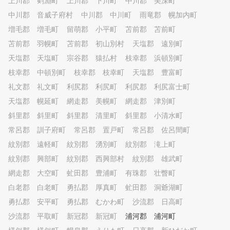
上川郡 剣淵町
上川郡 下川町
中川郡 美深町
中川郡 音威子府村
中川郡 中川町
雨竜郡 幌加内町
増毛郡 増毛町
留萌郡 小平町
苫前郡 苫前町
苫前郡 羽幌町
苫前郡 初山別村
天塩郡 遠別町
天塩郡 天塩町
宗谷郡 猿払村
枝幸郡 浜頓別町
枝幸郡 中頓別町
枝幸郡 枝幸町
天塩郡 豊富町
礼文郡 礼文町
利尻郡 利尻町
利尻郡 利尻富士町
天塩郡 幌延町
網走郡 美幌町
網走郡 津別町
斜里郡 斜里町
斜里郡 清里町
斜里郡 小清水町
常呂郡 訓子府町
常呂郡 置戸町
常呂郡 佐呂間町
紋別郡 遠軽町
紋別郡 湧別町
紋別郡 滝上町
紋別郡 興部町
紋別郡 西興部村
紋別郡 雄武町
網走郡 大空町
虻田郡 豊浦町
有珠郡 壮瞥町
白老郡 白老町
勇払郡 厚真町
虻田郡 洞爺湖町
勇払郡 安平町
勇払郡 むかわ町
沙流郡 日高町
沙流郡 平取町
新冠郡 新冠町
浦河郡 浦河町