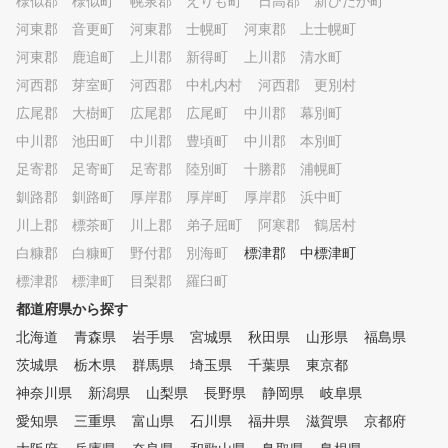
様似郡 様似町
幌泉郡 えりも町
日高郡 新ひだか町
河東郡 音更町
河東郡 士幌町
河東郡 上士幌町
河東郡 鹿追町
上川郡 新得町
上川郡 清水町
河西郡 芽室町
河西郡 中札内村
河西郡 更別村
広尾郡 大樹町
広尾郡 広尾町
中川郡 幕別町
中川郡 池田町
中川郡 豊頃町
中川郡 本別町
足寄郡 足寄町
足寄郡 陸別町
十勝郡 浦幌町
釧路郡 釧路町
厚岸郡 厚岸町
厚岸郡 浜中町
川上郡 標茶町
川上郡 弟子屈町
阿寒郡 鶴居村
白糠郡 白糠町
野付郡 別海町
標津郡 中標津町
標津郡 標津町
目梨郡 羅臼町
都道府県から探す
北海道
青森県
岩手県
宮城県
秋田県
山形県
福島県
茨城県
栃木県
群馬県
埼玉県
千葉県
東京都
神奈川県
新潟県
山梨県
長野県
静岡県
岐阜県
愛知県
三重県
富山県
石川県
福井県
滋賀県
京都府