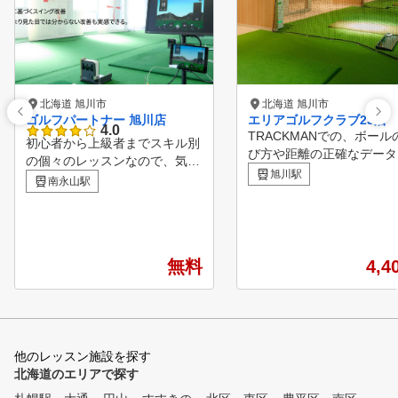
北海道 旭川市
北海道 旭川市
ゴルフパートナー 旭川店
エリアゴルフクラブ23店
4.0
TRACKMANでの、ボール
初心者から上級者までスキル別
び方や距離の正確なデータ
の個々のレッスンなので、気兼
ご自身の映像を見ながら、
旭川駅
ねなく受講できます！ ■POINT
南永山駅
でレッスンを受けられま
１ スクール受け放題！ レッ
皆様の苦手としていること
スンの回数制限はないので何回
ンポイントでご指導させて
でも受けることができます！ま
だくことも可能ですが、で
た、2回分の先行予約が可能で
ば基礎スイングからしっか
無料
4,4
す。 ■POINT2レッスンカルテ
導させていただき、ご自身
完備(個人ごと) カルテがあるの
体に負担をかけずにゴルフ
で、いつもと違うコーチでもご
永く満喫していただくべく
自分にあったレッスンが受けら
にゴルフライフを楽しく過
れる。 ■POINT3 PGAのティ
て頂くことを目標としてお
他のレッスン施設を探す
ーチングプロが監修(プロゴル
す。 ご自身の健康 正確なショ
北海道のエリアで探す
フ協会) 優しいプロが楽しいレ
ット 更なる飛距離アップ これ
ッスンを実施！ 普段聞きにく