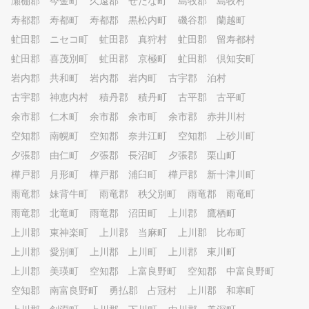
瀬棚郡 今金町
久遠郡 せたな町
島牧郡 島牧村
寿都郡 寿都町
寿都郡 黒松内町
磯谷郡 蘭越町
虻田郡 ニセコ町
虻田郡 真狩村
虻田郡 留寿都村
虻田郡 喜茂別町
虻田郡 京極町
虻田郡 倶知安町
岩内郡 共和町
岩内郡 岩内町
古宇郡 泊村
古宇郡 神恵内村
積丹郡 積丹町
古平郡 古平町
余市郡 仁木町
余市郡 余市町
余市郡 赤井川村
空知郡 南幌町
空知郡 奈井江町
空知郡 上砂川町
夕張郡 由仁町
夕張郡 長沼町
夕張郡 栗山町
樺戸郡 月形町
樺戸郡 浦臼町
樺戸郡 新十津川町
雨竜郡 妹背牛町
雨竜郡 秩父別町
雨竜郡 雨竜町
雨竜郡 北竜町
雨竜郡 沼田町
上川郡 鷹栖町
上川郡 東神楽町
上川郡 当麻町
上川郡 比布町
上川郡 愛別町
上川郡 上川町
上川郡 東川町
上川郡 美瑛町
空知郡 上富良野町
空知郡 中富良野町
空知郡 南富良野町
勇払郡 占冠村
上川郡 和寒町