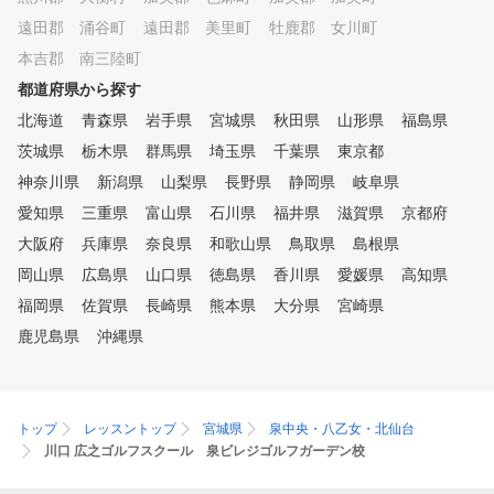
だけます。 スクール生対象の
遠田郡 涌谷町
遠田郡 美里町
牡鹿郡 女川町
コンペやゴルフ合宿も開催して
おりますので、レッスン以外で
本吉郡 南三陸町
もおもいっきりゴルフをお楽し
都道府県から探す
みいただけます。 ●POINT４ 実
北海道
際のコースでより実践的なトレ
青森県
岩手県
宮城県
秋田県
山形県
福島県
ーニング 定期的に実施してい
茨城県
栃木県
群馬県
埼玉県
千葉県
東京都
るラウンドレッスンで、日頃の
神奈川県
新潟県
山梨県
長野県
静岡県
岐阜県
練習の成果を確認するだけでな
く、実践的なトレーニングでさ
愛知県
三重県
富山県
石川県
福井県
滋賀県
京都府
らに効率的にレベルアップいた
大阪府
兵庫県
奈良県
和歌山県
鳥取県
島根県
だけます。 また、はじめての
岡山県
方を対象にしたコースデビュー
広島県
山口県
徳島県
香川県
愛媛県
高知県
会も開催しています。 ●POINT
福岡県
佐賀県
長崎県
熊本県
大分県
宮崎県
５ お好きな時間にいつでも受
鹿児島県
沖縄県
講 レッスンはお客様のご都合
に合わせた時間を選べるタイム
テーブル制。ライフスタイルに
あわせて、無理なく、無駄なく
続けて頂くことができます。ま
トップ
レッスントップ
宮城県
泉中央・八乙女・北仙台
た、各種ゴルフ用品も無料貸し
川口 広之ゴルフスクール 泉ビレジゴルフガーデン校
出ししておりますのでお気軽に