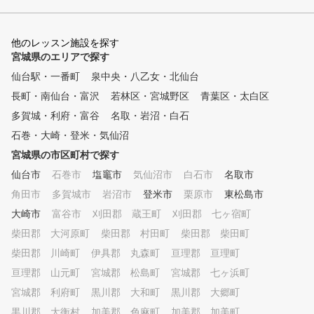
昌弘プロ監修の指導内容をもと
にお客様ひとり一人に最適なオ
リジナルメニューをご提案。上
他のレッスン施設を探す
達進度が一目で分かるオリジナ
宮城県のエリアで探す
ル「上達カルテ」を活用し、
仙台駅・一番町
泉中央・八乙女・北仙台
あなたのゴルフライフを徹底サ
長町・南仙台・富沢
ポート。 ●POINT２ 国内会員数
若林区・宮城野区
青葉区・太白区
約15,000人を誇る抜群の指導力
多賀城・利府・富谷
名取・岩沼・白石
インストラクターは全員当社の
石巻・大崎・登米・気仙沼
厳しい基準をクリア、その後も
進化し続けるギア、技術、コー
宮城県の市区町村で探す
チング理論をフォローアップす
仙台市
石巻市
塩竈市
気仙沼市
白石市
名取市
るために定期的な研修を受けて
角田市
います。 また、女性インスト
多賀城市
岩沼市
登米市
栗原市
東松島市
ラクターも在籍していますので
大崎市
富谷市
刈田郡 蔵王町
刈田郡 七ヶ宿町
、女性の方も安心してレッスン
柴田郡 大河原町
柴田郡 村田町
柴田郡 柴田町
を受けられます。 ●POINT３ 同
じ目的を持つ仲間とレベルアッ
柴田郡 川崎町
伊具郡 丸森町
亘理郡 亘理町
プ 少人数制のグループレッス
亘理郡 山元町
宮城郡 松島町
宮城郡 七ヶ浜町
ンだから同じ目的をもつ仲間、
宮城郡 利府町
会社などでは知り合うことのな
黒川郡 大和町
黒川郡 大郷町
い ゴルフ仲間を見つけていた
黒川郡 大衡村
加美郡 色麻町
加美郡 加美町