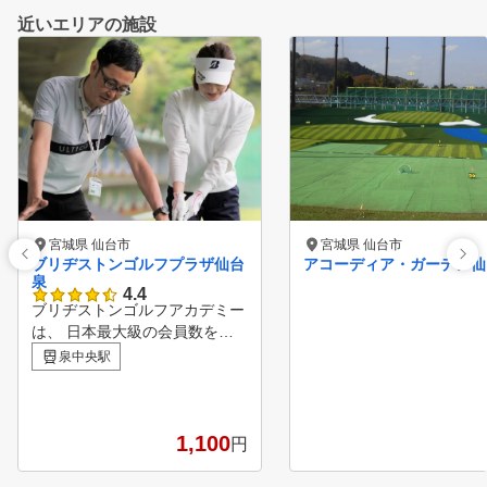
近いエリアの施設
宮城県 仙台市
宮城県 仙台市
ブリヂストンゴルフプラザ仙台
アコーディア・ガーデン仙
泉
4.4
ブリヂストンゴルフアカデミー
は、 日本最大級の会員数を誇
るゴルフスクールです。 ひと
泉中央駅
り一人の目的に応じた最適なレ
ッスンを ご自身の都合に合わ
せてご受講いただけるスクール
です ●POINT１ お客様ご自身の
1,100
円
レベルに最適なステップアップ
を 国内ツアー30勝を誇る倉本