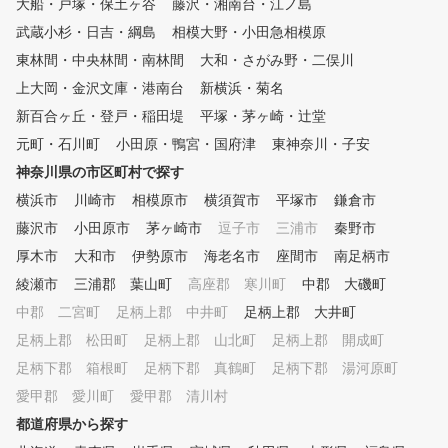
大船・戸塚・保土ヶ谷
藤沢・湘南台・江ノ島
レーターを活用した専属プ
武蔵小杉・日吉・綱島
相模大野・小田急相模原
よるレッスン シミュレー
により「見える化」された
東林間・中央林間・南林間
大和・さがみ野・二俣川
タをもとに、外部資格を有
上大岡・金沢文庫・港南台
新横浜・菊名
専属プロがレッスンをおこ
新百合ヶ丘・登戸・稲田堤
平塚・茅ヶ崎・辻堂
ます。会員様に目標をお聞
、シミュレーターの映像や
元町・石川町
小田原・鴨宮・国府津
東神奈川・子安
データを確認しながら、会
神奈川県の市区町村で探す
にわかりやすくレッスンし
。会員様一人一人のレッス
横浜市
川崎市
相模原市
横須賀市
平塚市
鎌倉市
容をカルテで共有しており
藤沢市
小田原市
茅ヶ崎市
逗子市
三浦市
秦野市
回の復習や今後の課題など
厚木市
大和市
伊勢原市
海老名市
座間市
南足柄市
続してレッスンを受けてい
けます。 ③レッスン受け放題
綾瀬市
三浦郡 葉山町
高座郡 寒川町
中郡 大磯町
、レンジ使い放題のサブス
中郡 二宮町
足柄上郡 中井町
足柄上郡 大井町
デル 外部資格を有する専
ロのレッスンを、毎日、何
足柄上郡 松田町
足柄上郡 山北町
足柄上郡 開成町
も受けられます。また打席
足柄下郡 箱根町
足柄下郡 真鶴町
足柄下郡 湯河原町
い放題なので、一人で練習
愛甲郡 愛川町
愛甲郡 清川村
い時にはシミュレーション
って、効率よく練習できま
都道府県から探す
お客様のご予定にあわせて