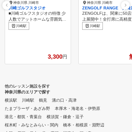
神奈川県 川崎市
神奈川県 川崎市
川崎ゴルフスタジオ
ZENGOLF RANGE 川崎
■川崎ゴルフスタジオの特徴 少
ZENGOLFは、関東に50
人数でアットホームな雰囲気の
上展開中！全打席に高精度
スタジオです！ レッスンは最
ュレーターを完備したレッ
川崎駅
川崎駅
大でも4名の少人数制ですので
受け放題・レンジ使い放題
、コーチのアドバイスを受けな
額制インドアゴルフスクー
がらじっくり練習する事ができ
練習場です。 専属プロの
ます。 ご入会されるお客様は
フレッスンが、毎日いつで
クラブを握ったことのない方か
度でも受けられて、短期間
3,300
円
ら、競技ゴルファーの方まで在
スコアアップを目指すこと
籍していますので、レベル問わ
きます。 ①全打席に高性能シ
ずご入会いただけます！ また
ミュレーター設置 高精度
レッスンでは、とても大切なア
ュレーターにより、フェー
プローチ練習を毎回取り入れ、
ドローなどの球筋を忠実に
他のレッスン施設を探す
方向性・飛距離を確認しながら
。ショット改善に必要な項
神奈川県のエリアで探す
実践で活かせるレッスンを心が
数値化され、ゴルフの現状
横浜駅
川崎駅
鶴見
溝の口・高津
けています。 レンタル用品は
題が「見える化」されます
全て無料のほか、クラブ・シュ
た、毎回自動的に2方向か
たまプラーザ・あざみ野
本厚木・海老名・伊勢原
ーズも無料でお預かりしていま
イング撮影しており、スロ
港北・都筑・青葉台
横須賀・鎌倉・逗子
すので、ゴルフを身近なスポー
生や一時停止などで自分の
桜木町・みなとみらい・関内
橋本・相模原・淵野辺
ツとして楽しんでいただければ
ームを客観的かつ詳細に確
と思います！！
ることができます。 ②シミュ