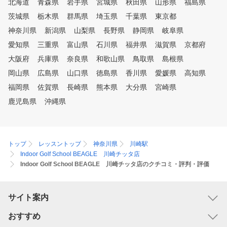
北海道
青森県
岩手県
宮城県
秋田県
山形県
福島県
利用ください。 ④ゴルフ初心
者から上級者まで楽しめる
茨城県
栃木県
群馬県
埼玉県
千葉県
東京都
モード 同じシチュエーシ
神奈川県
新潟県
山梨県
長野県
静岡県
岐阜県
で繰り返しショット練習し
愛知県
三重県
富山県
石川県
福井県
滋賀県
京都府
、ゲーム感覚でティーショ
やアプローチの練習を楽し
大阪府
兵庫県
奈良県
和歌山県
鳥取県
島根県
り、実際のコースをリアル
岡山県
広島県
山口県
徳島県
香川県
愛媛県
高知県
現したコースでラウンドし
、数多くの練習モードがあ
福岡県
佐賀県
長崎県
熊本県
大分県
宮崎県
すので、そのときの気分に
鹿児島県
沖縄県
せて、飽きずに練習してい
けます。
トップ
レッスントップ
神奈川県
川崎駅
Indoor Golf School BEAGLE 川崎チッタ店
Indoor Golf School BEAGLE 川崎チッタ店のクチコミ・評判・評価
サイト案内
おすすめ