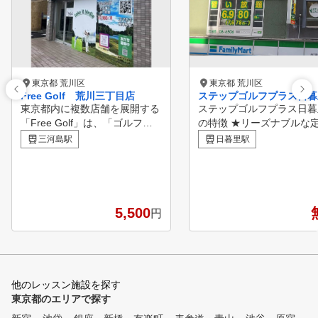
東京都 荒川区
東京都 荒川区
Free Golf 荒川三丁目店
ステップゴルフプラス日暮
東京都内に複数店舗を展開する
ステップゴルフプラス日暮
「Free Golf」は、「ゴルフを
の特徴 ★リーズナブルな
もっと身近なスポーツに」とい
制の料金プランで通い放題
三河島駅
日暮里駅
う想いから生まれた、無人運営
ち放題！ ★ＪＲ山手線「
のシミュレーションゴルフ練習
里駅」徒歩３分 ★クラブ
場です。 全店舗通い放題なの
ューズすべてレンタル無
で、ご自宅や職場の近く、ある
★上級者だけでなく、初心
いは気分に合わせて、どの店舗
方も多数在籍！ ★女性も
5,500
円
でも自由に練習できます。 全
に通えます！ ★コースレ
打席に高解像度シミュレーター
ン多数開催中！ ★ステッ
を完備し、SKYTRAK（スカイ
ルフ認定コーチによる個別
トラック）などの弾道測定機も
スン ★インドアゴルフス
利用可能。リアルなコース体験
ルNo1の店舗数
他のレッスン施設を探す
をしながら、ご自身のスイング
東京都のエリアで探す
映像や弾道の記録を確認し、詳