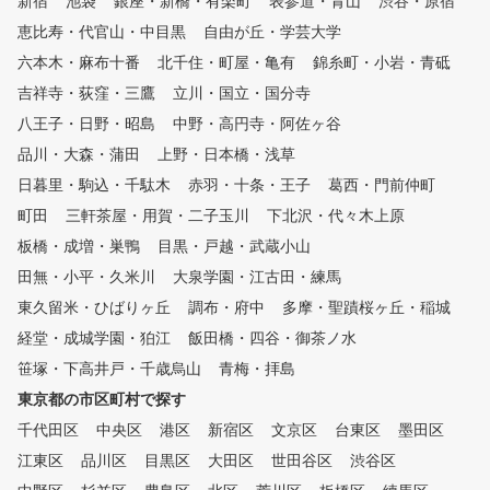
新宿
池袋
銀座・新橋・有楽町
表参道・青山
渋谷・原宿
細な分析を行うことで、効率的
なスキルアップをサポートしま
恵比寿・代官山・中目黒
自由が丘・学芸大学
す。 半個室のプライベート空
六本木・麻布十番
北千住・町屋・亀有
錦糸町・小岩・青砥
間なので、周囲を気にすること
吉祥寺・荻窪・三鷹
なく、ご自身のペースで集中し
立川・国立・国分寺
て練習に打ち込めます。深夜や
八王子・日野・昭島
中野・高円寺・阿佐ヶ谷
早朝など、お客様のライフスタ
品川・大森・蒲田
上野・日本橋・浅草
イルに合わせて24時間いつでも
ご利用いただけます。（一部店
日暮里・駒込・千駄木
赤羽・十条・王子
葛西・門前仲町
舗を除く）
町田
三軒茶屋・用賀・二子玉川
下北沢・代々木上原
板橋・成増・巣鴨
目黒・戸越・武蔵小山
田無・小平・久米川
大泉学園・江古田・練馬
東久留米・ひばりヶ丘
調布・府中
多摩・聖蹟桜ヶ丘・稲城
経堂・成城学園・狛江
飯田橋・四谷・御茶ノ水
笹塚・下高井戸・千歳烏山
青梅・拝島
東京都の市区町村で探す
千代田区
中央区
港区
新宿区
文京区
台東区
墨田区
江東区
品川区
目黒区
大田区
世田谷区
渋谷区