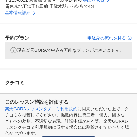
〒113-0022 東京都 文京区千駄木2-44-8
地図を見る
東京地下鉄千代田線 千駄木駅から徒歩で4分
基本情報詳細
予約プラン
申込みの流れを見る
現在楽天GORAで申込み可能なプランがございません。
クチコミ
このレッスン施設を評価する
楽天GORAレッスンクチコミ利用規約
に同意いただいた上で、ク
チコミを投稿してください。掲載内容に第三者（個人、団体な
ど）への差別、不適切な表現、誹謗中傷がある等、楽天GORAレ
ッスンクチコミ利用規約に反する場合には削除させていただく場
合がございます。