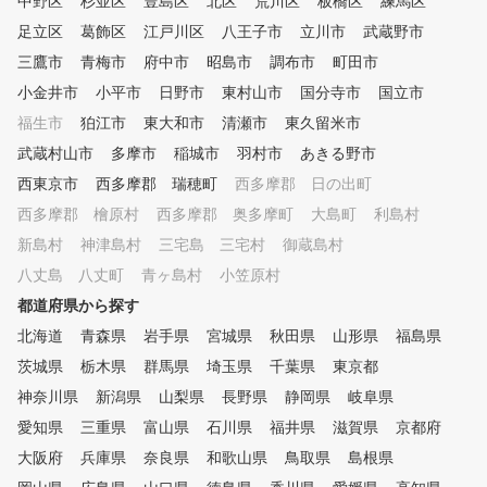
中野区
杉並区
豊島区
北区
荒川区
板橋区
練馬区
足立区
葛飾区
江戸川区
八王子市
立川市
武蔵野市
三鷹市
青梅市
府中市
昭島市
調布市
町田市
小金井市
小平市
日野市
東村山市
国分寺市
国立市
福生市
狛江市
東大和市
清瀬市
東久留米市
武蔵村山市
多摩市
稲城市
羽村市
あきる野市
西東京市
西多摩郡 瑞穂町
西多摩郡 日の出町
西多摩郡 檜原村
西多摩郡 奥多摩町
大島町
利島村
新島村
神津島村
三宅島 三宅村
御蔵島村
八丈島 八丈町
青ヶ島村
小笠原村
都道府県から探す
北海道
青森県
岩手県
宮城県
秋田県
山形県
福島県
茨城県
栃木県
群馬県
埼玉県
千葉県
東京都
神奈川県
新潟県
山梨県
長野県
静岡県
岐阜県
愛知県
三重県
富山県
石川県
福井県
滋賀県
京都府
大阪府
兵庫県
奈良県
和歌山県
鳥取県
島根県