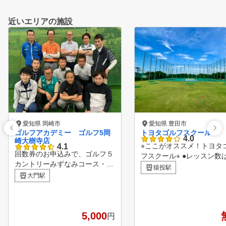
近いエリアの施設
愛知県 岡崎市
愛知県 豊田市
ゴルフアカデミー ゴルフ5岡
トヨタゴルフスクール
4.0
崎大樹寺店
⭐︎ここがオススメ！トヨタ
4.1
回数券のお申込みで、ゴルフ５
フスクール⭐︎ ●レッスン数は月
カントリーみずなみコース・四
に約230コマ以上！充実の
猿投駅
日市コースにてご利用いただけ
大門駅
割が受け放題で、最速上達
る、平日無料プレー券をプレゼ
指せる！ ●各回五人までの少人
ント♪ ※ご本人のみご利用可、
数グループ制！インストラ
ゴルフ場利用税、飲食代等はお
ーがしっかり寄り添うので
客様負担となります。詳しくは
5,000
円
者も安心♪ ●グリーン、バンカ
店頭でご確認ください。 【ゴ