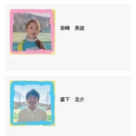
岩崎　美波
.
.
森下　圭介
.
.