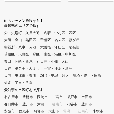
ー、ラウンドレッスンなど
ルフアカデミーの特徴】 ①
彩な実践レッスンも開催！
金谷多一郎プロ全監修レッスン
な弱点でもサポートします
入会者には、金谷プロ監
※当サイトからのご予約は
修レッスンテキストを無料配布
他のレッスン施設を探す
キャンペーンとの併用はで
！ ② ライフスタイルに合わ
愛知県のエリアで探す
ねます。
せてお好きな時に通えます。
栄・矢場町・久屋大通
名駅・中村区・西区
曜日毎に様々な時間帯で
大須・金山・熱田区
レッスンを行っています。 ③
千種区・名東区・藤が丘
完全少人数体制のレッスン
御器所・八事・赤池
大曽根・守山区・尾張旭
各コース最大5名に対し
瑞穂区・天白区・緑区
南区・港区・中川区
て、プロインストラクター1名
がマンツーマン方式で指導しま
豊田・岡崎・西尾
春日井・小牧・犬山
す。 ④ いつでも快適室内レ
日進・長久手・みよし
一宮・稲沢・清洲
ッスン 夏は涼しく、冬
大府・東海市・豊明
は暖かい、紫外線も気にならな
刈谷・安城・知立
豊橋・豊川・田原
い。 ⑤ 初めての方から上級
知多・半田・常滑
者まで個別のカリキュラム（ジ
愛知県の市区町村で探す
ュニアは小学1年生から）
初心者から中上級者まで、個
名古屋市
豊橋市
岡崎市
一宮市
瀬戸市
半田市
別にカリキュラムを作成し、習
春日井市
豊川市
津島市
碧南市
刈谷市
豊田市
得度に合わせて指導します。
安城市
⑥ 練習器具を使ったドリルレ
西尾市
蒲郡市
犬山市
常滑市
江南市
小牧市