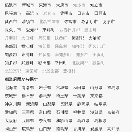
ッスン 150種類以上の練
稲沢市
新城市
東海市
大府市
知多市
知立市
習方法より、受講生に合った練
尾張旭市
高浜市
岩倉市
豊明市
日進市
田原市
習方法を提案します。 ⑦ ゴ
ルフシミュレータによる仮想ラ
愛西市
清須市
北名古屋市
弥富市
みよし市
あま市
ウンド コースデビュー
長久手市
愛知郡 東郷町
西春日井郡 豊山町
に備えて、模擬ラウンドを体験
丹羽郡 大口町
できます。 ⑧ ラウンドレッ
丹羽郡 扶桑町
海部郡 大治町
スン 初心者のコースデ
海部郡 蟹江町
海部郡 飛島村
知多郡 阿久比町
ビューから中上級者のベストス
知多郡 東浦町
知多郡 南知多町
知多郡 美浜町
コア更新までしっかりサポート
。 ～プランのご説明～ ※ワン
知多郡 武豊町
額田郡 幸田町
北設楽郡 設楽町
ポイントレッスン、曜日・時間
北設楽郡 東栄町
北設楽郡 豊根村
帯別・回数券（4回か8回）でプ
都道府県から探す
ランが分かれております。 ご
希望に合ったプランをお選びく
北海道
青森県
岩手県
宮城県
秋田県
山形県
福島県
ださい♪
茨城県
栃木県
群馬県
埼玉県
千葉県
東京都
神奈川県
新潟県
山梨県
長野県
静岡県
岐阜県
愛知県
三重県
富山県
石川県
福井県
滋賀県
京都府
大阪府
兵庫県
奈良県
和歌山県
鳥取県
島根県
岡山県
広島県
山口県
徳島県
香川県
愛媛県
高知県