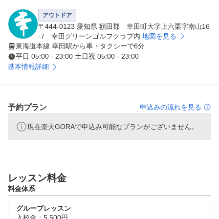
席に導入されていますので快適にご利用できます。

アウトドア
幸田グリーンゴルフクラブは、金ヶ崎山の麓にありますが
〒444-0123 愛知県 額田郡 幸田町大字上六栗字南山16
、道中の道幅も広いため、大型車もスムーズに通れます。

-7 幸田グリーンゴルフクラブ内
地図を見る
東海道本線 幸田駅から車・タクシーで6分
多くの地域の方がに愛され、毎日たくさんのゴルファーに
平日 05:00 - 23:00 土日祝 05:00 - 23:00
お越し頂いています。

基本情報詳細
価格設定もリーズナブル！サービスデーもありますのでぜ
予約プラン
申込みの流れを見る
現在楽天GORAで申込み可能なプランがございません。
レッスン料金
料金体系
グループレッスン
入校金：5,500円
