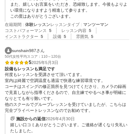
また、嬉しいお言葉をいただき、恐縮致します。今後もよりよ
い環境になりますよう精進して参ります。

この度はありがとうございます。
在籍期間 :
体験レッスン
レッスンタイプ :
マンツーマン
コストパフォーマンス
5
レッスン内容
5
インストラクター
5
設備
5
雰囲気
5
sunshain987さん
50代
女性
平均スコア：110～120台
5
2025年5月3日
設備もレッスンも満足です
何度もレッスンを受講させて頂いてます。

室内は綺麗で空調温度も適温で快適な練習環境です。

コーチはスイングの修正箇所を見つけてくださり、カメラの録画
で見直しながら指導くださるので、自主練でやるべき事が明確に
なりとても有り難いです。

他のスクールでグループレッスンを受けていましたが、こちらは
完全プライベートレッスンなのでお勧めです。
施設からの返信
2026年4月30日
嬉しい口コミありがとうございます。ご連絡が遅くなり失礼い
たしました。
