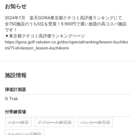
お知らせ
2024年7月　楽天GORA東京都クチコミ高評価ランキングにて、
全750施設のうち5位を受賞！9,900円で通い放題の高コスパ施設
です！

▼東京都クチコミ高評価ランキングページ

https://gora.golf.rakuten.co.jp/doc/special/ranking/lesson-kuchiko
mi/?l-id=lesson_lesson-kuchikomi
施設情報
弾道計測器
G Trak
付帯練習場
パター練習
アプローチ練習場
バンカー練習場
トレーニング施設