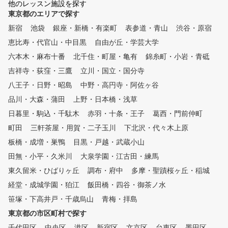
他のレッスン施設を探す
東京都のエリアで探す
新宿
池袋
銀座・新橋・有楽町
表参道・青山
渋谷・原宿
恵比寿・代官山・中目黒
自由が丘・学芸大学
六本木・麻布十番
北千住・町屋・亀有
錦糸町・小岩・青砥
吉祥寺・荻窪・三鷹
立川・国立・国分寺
八王子・日野・昭島
中野・高円寺・阿佐ヶ谷
品川・大森・蒲田
上野・日本橋・浅草
日暮里・駒込・千駄木
赤羽・十条・王子
葛西・門前仲町
町田
三軒茶屋・用賀・二子玉川
下北沢・代々木上原
板橋・成増・巣鴨
目黒・戸越・武蔵小山
田無・小平・久米川
大泉学園・江古田・練馬
東久留米・ひばりヶ丘
調布・府中
多摩・聖蹟桜ヶ丘・稲城
経堂・成城学園・狛江
飯田橋・四谷・御茶ノ水
笹塚・下高井戸・千歳烏山
青梅・拝島
東京都の市区町村で探す
千代田区
中央区
港区
新宿区
文京区
台東区
墨田区