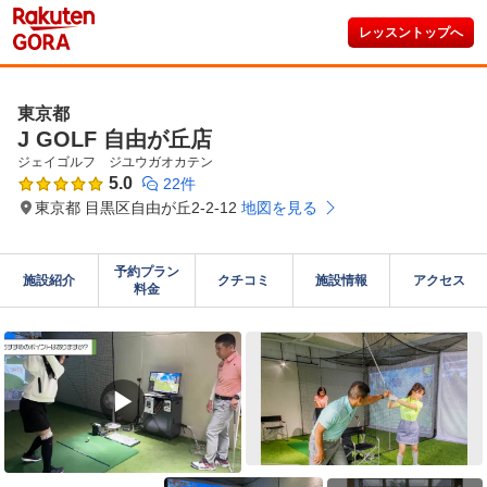
レッスントップへ
東京都
J GOLF 自由が丘店
ジェイゴルフ　ジユウガオカテン
5.0
22件
東京都 目黒区自由が丘2-2-12
地図を見る
予約プラン

施設紹介
クチコミ
施設情報
アクセス
料金
▶