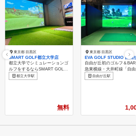
東京都 目黒区
東京都 目黒区
SMART GOLF都立大学店
EVA GOLF STUDIO 自
都立大学でシミュレーションゴ
自由が丘初のゴルフ＆BAR 
ルフをするならSMART GOLF
急東横線・大井町線「自由
。 都立大学店は1ブースの個室
」駅徒歩2分という好立地
都立大学駅
自由が丘駅
空間で集中してゴルフ練習をし
新のシミュレーションゴル
ていただけます。 60分間のパ
搭載した３つのブースとバ
ーソナルレッスンも行っている
ウンターを併設。 昼間はゴル
ので日々のお悩み解決やスキル
フ練習、夜はお酒を飲みな
アップをしていただける環境を
のラウンドと用途に合わせ
無料
1,0
ご用意しています。
会のゴルフライフをお楽し
ただけます。