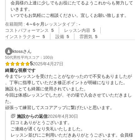
会員様の上達に少しでもお役にたてるようこれからも努力して
いきます。

いつでもお気軽にご相談ください。宜しくお願い致します。
在籍期間 :
4～6ヶ月
レッスンタイプ :
-
コストパフォーマンス
5
レッスン内容
5
インストラクター
5
設備
5
雰囲気
5
ktossさん
50代
男性
平均スコア：100台
5
2025年4月27日
綺麗な視察です
今までレッスンを受けたことがなかったので不安もありましたが
、丁寧に指導していただき修正ポイントが明確になりました。

施設もとても綺麗に使用されていました。

今回は体感レッスンでしたが、その場で入会させていただきまし
た。

頑張って練習してスコアアップに繋げたいと思います。
施設からの返信
2026年4月30日
口コミありがとうございます。

ご連絡が遅くなり失礼いたしました。

レッスン並びにご利用いただきありがとうございます。会員様