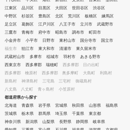
江東区
品川区
目黒区
大田区
世田谷区
渋谷区
中野区
杉並区
豊島区
北区
荒川区
板橋区
練馬区
足立区
葛飾区
江戸川区
八王子市
立川市
武蔵野市
三鷹市
青梅市
府中市
昭島市
調布市
町田市
小金井市
小平市
日野市
東村山市
国分寺市
国立市
福生市
狛江市
東大和市
清瀬市
東久留米市
武蔵村山市
多摩市
稲城市
羽村市
あきる野市
西東京市
西多摩郡 瑞穂町
西多摩郡 日の出町
西多摩郡 檜原村
西多摩郡 奥多摩町
大島町
利島村
新島村
神津島村
三宅島 三宅村
御蔵島村
八丈島 八丈町
青ヶ島村
小笠原村
都道府県から探す
北海道
青森県
岩手県
宮城県
秋田県
山形県
福島県
茨城県
栃木県
群馬県
埼玉県
千葉県
東京都
神奈川県
新潟県
山梨県
長野県
静岡県
岐阜県
愛知県
三重県
富山県
石川県
福井県
滋賀県
京都府