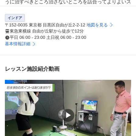
うに治すべきところ治さないところを話合ってよりよいス
イングの修正のお手伝いをさせていただきます。スイング
の修正のすべき点を明確にして1歩1歩前進するようにあ
インドア
なたのスイングコーチとしてゴルフのお手伝いをさせてい
〒152-0035 東京都 目黒区自由が丘2-2-12
地図を見る
ただきます。ゴルフはすぐには上達しません。1日1日の
東急東横線 自由が丘駅から徒歩で12分
平日 06:00 - 23:00 土日祝 06:00 - 23:00
練習の積み重ねです。一緒に上達を目指していきましょう
基本情報詳細
。
レッスン施設紹介動画
▶