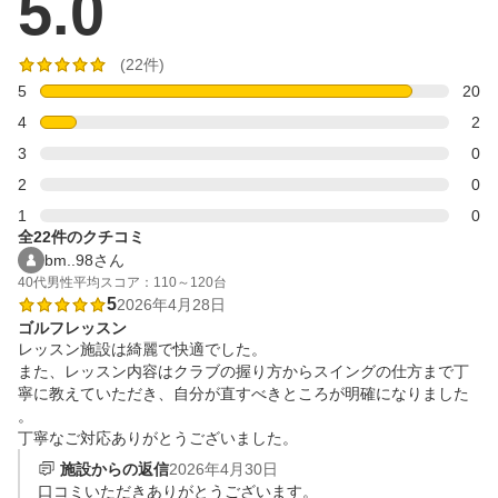
5.0
(22件)
5
20
4
2
3
0
2
0
1
0
全22件のクチコミ
bm..98さん
40代
男性
平均スコア：110～120台
5
2026年4月28日
ゴルフレッスン
レッスン施設は綺麗で快適でした。

また、レッスン内容はクラブの握り方からスイングの仕方まで丁
寧に教えていただき、自分が直すべきところが明確になりました
。

丁寧なご対応ありがとうございました。
施設からの返信
2026年4月30日
口コミいただきありがとうございます。
