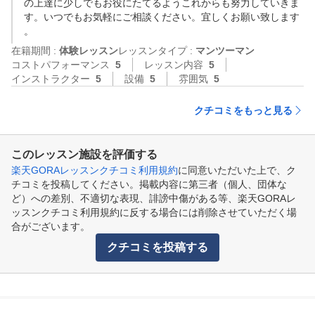
の上達に少しでもお役にたてるようこれからも努力していきま
す。いつでもお気軽にご相談ください。宜しくお願い致します
。
在籍期間 :
体験レッスン
レッスンタイプ :
マンツーマン
コストパフォーマンス
5
レッスン内容
5
インストラクター
5
設備
5
雰囲気
5
クチコミをもっと見る
このレッスン施設を評価する
楽天GORAレッスンクチコミ利用規約
に同意いただいた上で、ク
チコミを投稿してください。掲載内容に第三者（個人、団体な
ど）への差別、不適切な表現、誹謗中傷がある等、楽天GORAレ
ッスンクチコミ利用規約に反する場合には削除させていただく場
合がございます。
クチコミを投稿する