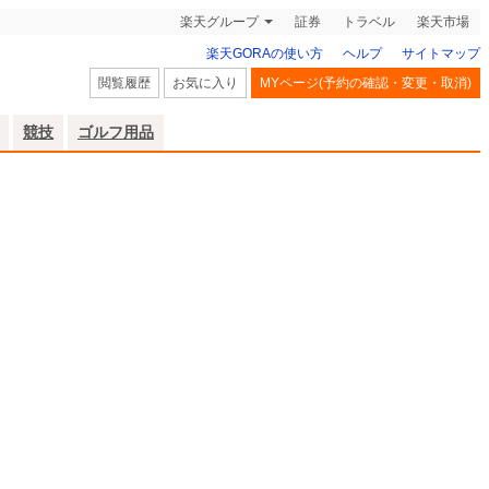
楽天グループ
証券
トラベル
楽天市場
楽天GORAの使い方
ヘルプ
サイトマップ
閲覧履歴
お気に入り
MYページ(予約の確認・変更・取消)
競技
ゴルフ用品