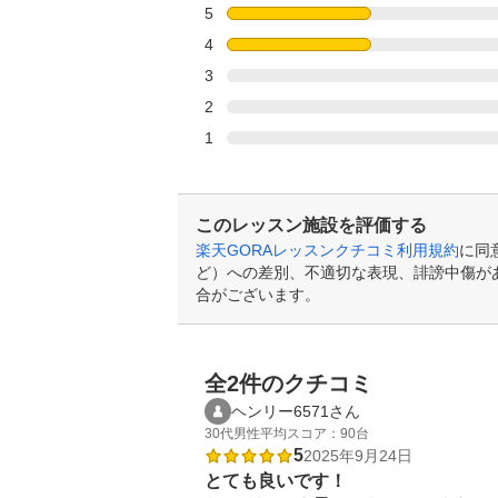
5
4
3
2
1
このレッスン施設を評価する
楽天GORAレッスンクチコミ利用規約
に同
ど）への差別、不適切な表現、誹謗中傷が
合がございます。
全2件のクチコミ
ヘンリー6571さん
30代
男性
平均スコア：90台
5
2025年9月24日
とても良いです！