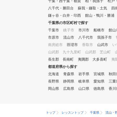
千葉・西千葉・都賀
柏・我孫子
松戸
ことで上達をサポートします。
■POINT３ クラブフィッティ
八千代・勝田台
蘇我・鎌取・土気
四
ング 現在のクラブが合ってい
鎌ヶ谷・白井・印西
館山・鴨川・勝浦
るか、レッスンプロがチェック
いたします。また、次のステッ
千葉県の市区町村で探す
プに向けて使うべきクラブも合
千葉市
銚子市
市川市
船橋市
館山
わせてご提案いたします。 ■P
市原市
流山市
八千代市
我孫子市
OINT４ 筋力・柔軟性 ゴルフ
に必要な筋力は他のスポーツと
南房総市
匝瑳市
香取市
山武市
い
異なって限られています。ご自
山武郡 九十九里町
山武郡 芝山町
宅でも簡単にできるトレーニン
グメニューも合わせて提案しま
長生郡 長南町
夷隅郡 大多喜町
夷
す。 ■POINT５ コースマネジ
都道府県から探す
メント ほとんどのゴルファー
北海道
青森県
岩手県
宮城県
秋田
がこの部分でスコアをロスして
います。スコアアップに重要な
長野県
静岡県
岐阜県
愛知県
三重
コースマネジメントやメンタル
岡山県
広島県
山口県
徳島県
香川
トレーニング含めてレッスンい
たします。
トップ
レッスントップ
千葉県
流山・