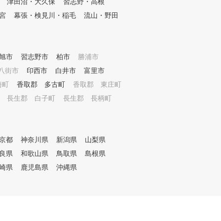
津田沼・大久保
習志野・高根
たレッスンをより強化
宮
幕張・検見川・稲毛
流山・野田
に、レッスンごとにあ
カルテをつけています
レッスン時には、わか
オリジナルテキストを
旭市
習志野市
柏市
勝浦市
そこにはあなたが取り
容が書き込まれていま
八街市
印西市
白井市
富里市
身で練習される際に、
崎町
香取郡 多古町
香取郡 東庄町
のポイントを見返しな
組めば、効果的な練習
長生郡 白子町
長生郡 長柄町
はずです。 ●コース実習レッス
ン付の全10回3か月1
コース実習は、練習場
スンをある程度重ねた
京都
神奈川県
新潟県
山梨県
から8回目に設定され
良県
和歌山県
鳥取県
島根県
。ぜひ、3か月に1回の
習でコースと練習場と
崎県
鹿児島県
沖縄県
プを感じてください。
練習場へ戻ってからの
、次の目標設定の場と
ス実習を活用していた
と思います。 ●タブレット端末