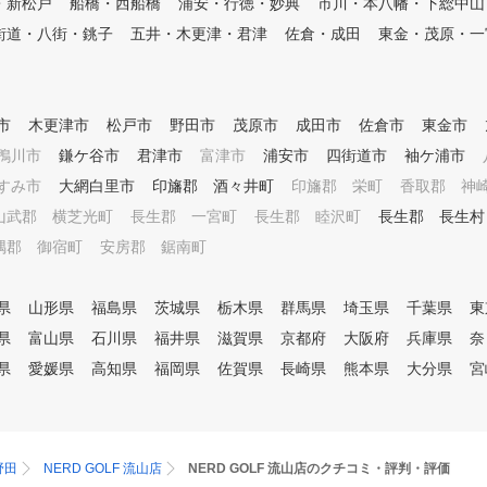
・新松戸
船橋・西船橋
浦安・行徳・妙典
市川・本八幡・下総中山
に、全打席に高性能カメラを完
備しご自身のスイングが瞬時に
街道・八街・銚子
五井・木更津・君津
佐倉・成田
東金・茂原・一
録画させスイングチェックも行
える事が可能となっております
。 そして、当店の最大の特
徴が、ゴルフレッスン以外にス
市
木更津市
松戸市
野田市
茂原市
成田市
佐倉市
東金市
トレッチや筋力アップまたヨガ
鴨川市
鎌ケ谷市
君津市
富津市
浦安市
四街道市
袖ケ浦市
やボディメンテナンス（整体や
リフレクソロジー）などといっ
すみ市
大網白里市
印旛郡 酒々井町
印旛郡 栄町
香取郡 神
た身体にアプローチをする指導
山武郡 横芝光町
長生郡 一宮町
長生郡 睦沢町
長生郡 長生村
も同時に行えるスタジオとなっ
ており、パーソナルトレーニン
隅郡 御宿町
安房郡 鋸南町
グやパーソナルストレッチとい
った普段プロゴルファーが受け
県
山形県
福島県
茨城県
栃木県
群馬県
埼玉県
千葉県
東
ている施術もご体験でき、心技
体すべてにアプローチするスタ
県
富山県
石川県
福井県
滋賀県
京都府
大阪府
兵庫県
奈
ジオになっております。
県
愛媛県
高知県
福岡県
佐賀県
長崎県
熊本県
大分県
宮
野田
NERD GOLF 流山店
NERD GOLF 流山店のクチコミ・評判・評価