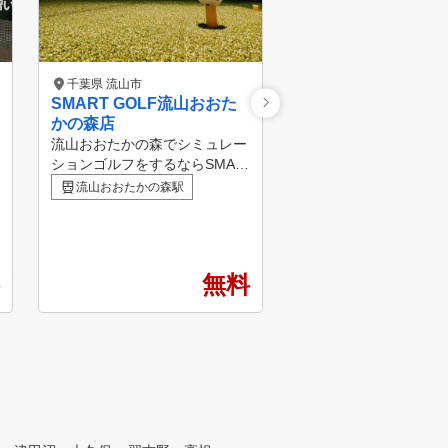
千葉県 流山市
千葉県 流山市
SMART GOLF流山おおた
YFC読売ゴルフ教
かの森店
校
流山おおたかの森でシミュレー
●レッスン継続率 9割超
ションゴルフをするならSMAR
ル終了後も91.3％(201
T GOLF。 完全個室2ルームの
実績)の方が、引き続き
流山おおたかの森駅
流山おおたかの森駅
洗練された施設で60分のパーソ
ンを受けていらっしゃ
ナルレッスンや 独自システム
レッスンを休むと、レ
のSMART GOLF LESSON MO
遅れてしまうのでは？
VIEを活用しながら個人練習に
いことがあったりする
無料
も役立ち、効率的な成長を期待
ていけなくなってしま
することができます。
？ そんな心配をする必
一切ありません！お休
、お休み前の続きから
ないことは解決してか
ばいいのです。インス
ーは、あなたの理解度
に合わせて、レッスン
いきます。一人ひとり