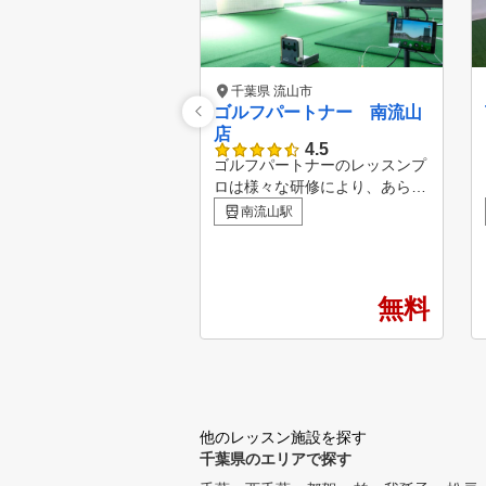
千葉県 流山市
ゴルフパートナー 南流山
店
4.5
ゴルフパートナーのレッスンプ
ロは様々な研修により、あらゆ
る方面から生徒様の上達をサポ
南流山駅
ートしています！ ビギナーか
らベテランまで、全てのゴルフ
ァーを支える独自のメソッド ■
POINT１ 診断・カルテ作成
無料
弾道測定器・シミュレーターを
用いて、現状把握を行う事で、
あなたに必要な練習方法を導き
出します。 ■POINT２ スイン
グレッスン 弊社のレッスンプ
ロは最新のスイング理論を元に
他のレッスン施設を探す
、お客様のスイングに合った最
千葉県のエリアで探す
適のスイング理論をご提案する