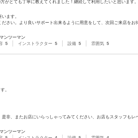
の方がとても丁寧に教えてくれました！継続して利用したいと思います
います。

ください。より良いサポート出来るように用意をして、次回ご来店をお
マンツーマン
容
5
インストラクター
5
設備
5
雰囲気
5
す。

。是非、またお店にいらっしゃってみてください、お店もスタッフもレベ
マンツーマン
容
5
インストラクター
4
設備
5
雰囲気
4