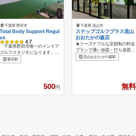
千葉県 野田市
千葉県 流山市
Total Body Support Regul
ステップゴルフプラス流山
us
おおたかの森店
4.7
★リーズナブルな定額制の料金
千葉県野田市唯一のインドア
プランで通い放題・打ち放題！
ゴルフスタジオになります。ま
★つくばエクスプレス/東武ア
流山おおたかの森駅
た近隣地域内でも圧倒的な低コ
愛宕駅
ーバンパークライン「流山おお
ストでご満足いただける施設に
たかの森駅」から徒歩4分 ★ク
なります。 スタッフは公益社
ラブ、シューズすべてレンタル
団法人プロゴルフ連盟所属のプ
無料！ ★上級者だけでなく、
ロゴルファーになっており、基
500
無料
初心者の方も多数在籍！ ★女
円
礎から応用までお客様のレベル
性も気軽に通えます！ ★コー
に応じたレッスンが実現可能に
スレッスンも毎月20回以上開催
なっております。 また、
中！ ★ステップゴルフ認定コ
全打席に高性能弾道測定器【ス
ーチによるレッスン ★インド
カイトラック】を完備しており
アゴルフスクールNo1の店舗数
、シミュレーションゴルフから
パッティング練習まですべて使
い放題になっております。さら