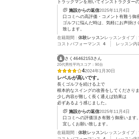
トラックマンを用いてインストラクター
施設からの返信
2025年11月4日
口コミへの高評価・コメント有難う御座
ゴルフに悩んだ時は、気軽にお声掛け
致します。
在籍期間 :
体験レッスン
レッスンタイプ :
コストパフォーマンス
4
レッスン内
さく46462153さん
20代
男性
平均スコア：90台
4
2024年1月30日
レベルが高いです。
長くゴルフを続ける上で

根本的なスイングの改善をしてくださりま
少し内容が難しく長く通えば効果は

必ずあるよう感じました。
施設からの返信
2025年11月4日
口コミへの評価頂き有難う御座います
宜しくお願い致します。
在籍期間 :
体験レッスン
レッスンタイプ :
コストパフォーマンス
4
レッスン内