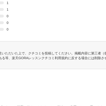
1
1
0
0
0
意いただいた上で、クチコミを投稿してください。掲載内容に第三者（
ある等、楽天GORAレッスンクチコミ利用規約に反する場合には削除さ