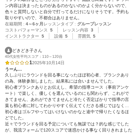
ン内容は決まったものがあるのかないのかよく分からないので、
色々と質問しないと自分で打ってるだけになりそうです。予約も
取りやすいので、不都合はありません。
在籍期間 :
4～6ヶ月
レッスンタイプ :
グループレッスン
コストパフォーマンス
5
レッスン内容
3
インストラクター
5
設備
5
雰囲気
5
どきどき子さん
40代
女性
平均スコア：110～120台
1
2025年10月14日
うーん…
久しぶりにラウンドを回る事になったほぼ初心者、ブランクあり
の為、体験参加しました。結果私には合いませんでした。

初心者ブランクありとお伝えし、希望の指導コース（事前アンケ
ート）で楽しく、優しくを選んでいるのにも関わらず、これがで
きてません、あれができてませんと冷たく否定ばかりで指導の言
葉も初心者に対してわかりやすく伝えてくださる感じではなく…
初心者はゴルフやってはいけないのかなと途中で帰りたくなるほ
どでした。

近々でラウンドを回る予定についても無謀では？的な感じでした
が、我流フォームで120スコアで迷惑かける事なく回りきれました
。
