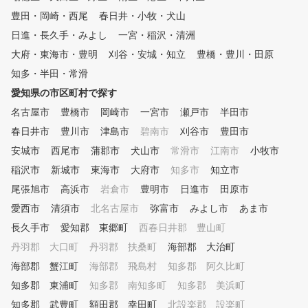
バランス感覚を養うフィジカル
豊田・岡崎・西尾
春日井・小牧・犬山
トレーニングまで行い、ゴルフ
日進・長久手・みよし
一宮・稲沢・清洲
の上達だけではなくトータル的
な身体の健康維持に至るまで幅
大府・東海市・豊明
刈谷・安城・知立
豊橋・豊川・田原
広くサポートできるのが、私た
知多・半田・常滑
ちの強みです。 ■4,000人以上
愛知県の市区町村で探す
の生徒のレッスンを担当。経験
豊富なコーチが、あなたの上達
名古屋市
豊橋市
岡崎市
一宮市
瀬戸市
半田市
をサポート PRゴルフスタジオ
春日井市
豊川市
津島市
碧南市
刈谷市
豊田市
代表兼、ゴルフコーチの新本達
也です。 ゴルフレッスンを20
安城市
西尾市
蒲郡市
犬山市
常滑市
江南市
小牧市
年やらせてもらう中で、延べ4,
稲沢市
新城市
東海市
大府市
知多市
知立市
000人以上の方に出会いました
尾張旭市
が、レッスンを受ける目的、モ
高浜市
岩倉市
豊明市
日進市
田原市
チベーションは人それぞれです
愛西市
清須市
北名古屋市
弥富市
みよし市
あま市
。 「上手になりたい」 「楽し
長久手市
愛知郡 東郷町
西春日井郡 豊山町
く上達したい」 「健康の為」
「永くゴルフを続けたい」 皆
丹羽郡 大口町
丹羽郡 扶桑町
海部郡 大治町
さんのご要望にお応えできるア
海部郡 蟹江町
海部郡 飛島村
知多郡 阿久比町
ドバイス、サポートが出来れば
知多郡 東浦町
と考えております。 気軽にPR
知多郡 南知多町
知多郡 美浜町
ゴルフスタジオに遊びに来て下
知多郡 武豊町
額田郡 幸田町
北設楽郡 設楽町