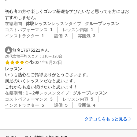
初心者の方や楽しくゴルフ基礎を学びたいなと思ってる方にはお
すすめしません。
在籍期間 :
体験レッスン
レッスンタイプ :
グループレッスン
コストパフォーマンス
1
レッスン内容
1
インストラクター
1
設備
3
雰囲気
3
無名17675221さん
20代
女性
平均スコア：110～120台
4
2024年6月22日
レッスン
いつも熱心なご指導ありがとうございます。

満足のいくレッスンだなと思います。

これからも通い続けたいと思います！
在籍期間 :
1～2年
レッスンタイプ :
グループレッスン
コストパフォーマンス
3
レッスン内容
5
インストラクター
5
設備
5
雰囲気
4
クチコミをもっと見る