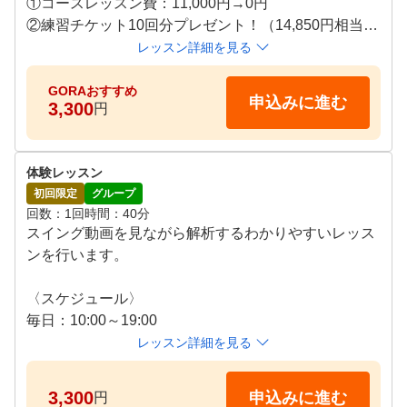
①コースレッスン費：11,000円→0円

②練習チケット10回分プレゼント！（14,850円相当）

③当日入会で体験レッスン料3,300円→0円

レッスン詳細を見る
※入会後6ヶ月継続される方へ上記①②③の特典（総
額29,150円分）をご案内！

GORAおすすめ
申込みに進む
3,300
円
※ラウンド未経験の初心者限定

スイング動画を見ながら解析するわかりやすいレッス
体験レッスン
ンを行います。

初回限定
グループ
回数
1回
時間
40分
〈スケジュール〉

スイング動画を見ながら解析するわかりやすいレッス
毎日：10:00～19:00
ンを行います。

〈スケジュール〉

毎日：10:00～19:00
レッスン詳細を見る
3,300
申込みに進む
円