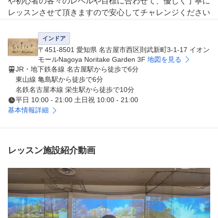
や初心者の各々のレベルや目標に合わせて、優しく丁寧に
レッスンさせて頂きますので安心してチャレンジください
！

インドア
②楽しみながら上達できる！

〒451-8501 愛知県 名古屋市西区則武新町3-1-17 イオン
会員様のゴルフライフがより楽しく充実したものなるよう
モールNagoya Noritake Garden 3F
地図を見る
JR・地下鉄各線 名古屋駅から徒歩で6分
、お客様の目標やうまくならないお悩みに寄り添い全力で
東山線 亀島駅から徒歩で6分
サポート致します！

名鉄名古屋本線 栄生駅から徒歩で10分
平日 10:00 - 21:00 土日祝 10:00 - 21:00
③女性会員が多くて安心、会員同士で一緒になって楽しく
基本情報詳細
レッスン！

当スクールは女性会員が約４割を占め、他のゴルフスクー
ルと比べて女性比率が非常に高いので、会員様同士のコミ
レッスン施設紹介動画
ニケーションが良く、楽しくレッスンを受けていただく事
ができます。

④コンペやコースレッスンでさらに楽しく！

定期的にコンペやコースレッスンも行っております。楽し
みながら日頃のレッスンの成果を確認できると、大変ご好