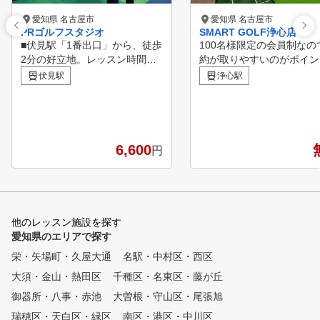
愛知県 名古屋市
愛知県 名古屋市
PRゴルフスタジオ
SMART GOLF浄心店
■伏見駅「1番出口」から、徒歩
100名様限定の会員制なの
2分の好立地。レッスン時間も
約が取りやすいのがポイン
選べて、通いやすい。 PRゴル
す。 西区でシミュレーシ
伏見駅
浄心駅
フスタジオは、伏見駅から徒歩
ゴルフをするならSMART 
2分の好立地にあり、仕事終わ
F。 浄心店は2ルームの完全個
りや、買い物ついでに通うには
室空間で集中してゴルフ練
最適の場所です。 また、レッ
していただけます。 SMAR
スンの時間も、昼と夜の時間帯
OLF独自のレッスン動画
6,600
円
から選ぶことができ自分のライ
しながら個々に合わせた練
フスタイルに合わせて通うこと
することが可能です。 更に
ができます。 ■初心者から上級
時間営業で好きな時間に使
者まで、あなただけの「オーダ
とができ、60分間のパー
ーメイドレッスン」 ゴルフの
レッスンも行っています。
他のレッスン施設を探す
上達には、個人差があります。
々のお悩み解決やスキルア
愛知県のエリアで探す
PRゴルフスタジオでは、ご入
をしていただける環境をご
栄・矢場町・久屋大通
名駅・中村区・西区
会いただいた際に、一人一人カ
しています。
ウンセリングシートをご記入い
大須・金山・熱田区
千種区・名東区・藤が丘
ただきます。 クラブの持ち方
御器所・八事・赤池
大曽根・守山区・尾張旭
、構え方、スイング姿勢等のゴ
瑞穂区・天白区・緑区
ルフスキルはもちろん、筋肉や
南区・港区・中川区