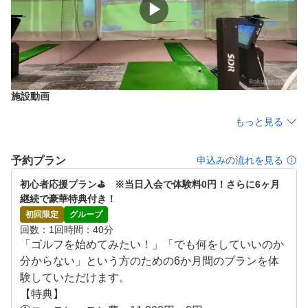
▶
評を頂いております。

⑤自分のスイング動画を見ながら簡単レッスン！

高性能シミュレーターでスイング再生できるため、自分の
スイングの癖や軌道が分かり易く再現でき、早期の上達を
目指すことができます。我流のスイングを修正し基本を一
施設動画
から学び直す事で、正しい効率的なスイングを身に付ける
事が出来ます。

もっと見る
⑥レッスンのついでにお買い物！続けて通いやすくてとて
予約プラン
申込みの流れを見る
も便利！

初心者応援プラン⛳️　※当日入会で体験料0円！さらに6ヶ月
当スクールは他のゴルフスクールと違って「イオンショッ
継続で豪華特典付き！
ピングセンター」内にあるため、年中無休で夜遅くまで営
初回限定
グループ
業。お買い物やお食事のついでにレッスンに通えるため、
回数
1回
時間
40分
便利で続けやすいと大変ご好評を頂いております。
「ゴルフを始めてみたい！」「でも何をしていいのか
分からない」という方のための6か月間のプランを体
験していただけます。

【特典】
