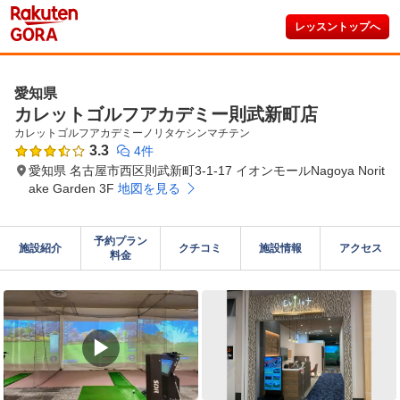
レッスントップへ
愛知県
カレットゴルフアカデミー則武新町店
カレットゴルフアカデミーノリタケシンマチテン
3.3
4件
愛知県 名古屋市西区則武新町3-1-17 イオンモールNagoya Norit
ake Garden 3F
地図を見る
予約プラン

施設紹介
クチコミ
施設情報
アクセス
料金
▶