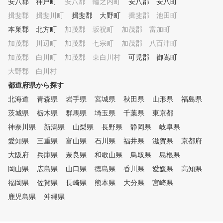
安八郡 神戸町
安八郡 輪之内町
安八郡 安八町
宅でも簡単にできるトレーニン
グメニューも合わせて提案しま
揖斐郡 揖斐川町
揖斐郡 大野町
揖斐郡 池田町
す。 ■POINT５ コースマネジ
本巣郡 北方町
加茂郡 坂祝町
加茂郡 富加町
メント ほとんどのゴルファー
加茂郡 川辺町
がこの部分でスコアをロスして
加茂郡 七宗町
加茂郡 八百津町
います。スコアアップに重要な
加茂郡 白川町
加茂郡 東白川村
可児郡 御嵩町
コースマネジメントやメンタル
大野郡 白川村
トレーニング含めてレッスンい
たします。
都道府県から探す
北海道
青森県
岩手県
宮城県
秋田県
山形県
福島県
茨城県
栃木県
群馬県
埼玉県
千葉県
東京都
神奈川県
新潟県
山梨県
長野県
静岡県
岐阜県
愛知県
三重県
富山県
石川県
福井県
滋賀県
京都府
大阪府
兵庫県
奈良県
和歌山県
鳥取県
島根県
岡山県
広島県
山口県
徳島県
香川県
愛媛県
高知県
福岡県
佐賀県
長崎県
熊本県
大分県
宮崎県
鹿児島県
沖縄県