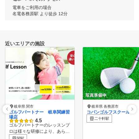
電車をご利用の場合

名電各務原駅 より徒歩 12分
近いエリアの施設
岐阜県 関市
岐阜県 各務原市
ゴルフパートナー 岐阜関練習
コパンゴルフスクール
場店
二十軒駅
4.5
ゴルフパートナーのレッスンプ
ロは様々な研修により、あらゆ
る方面から生徒様の上達をサポ
関駅