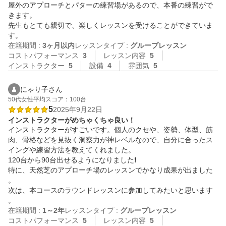
屋外のアプローチとパターの練習場があるので、本番の練習がで
きます。

先生もとても親切で、楽しくレッスンを受けることができていま
在籍期間 :
3ヶ月以内
レッスンタイプ :
グループレッスン
コストパフォーマンス
3
レッスン内容
5
インストラクター
5
設備
4
雰囲気
5
にゃり子さん
50代
女性
平均スコア：100台
5
2025年9月22日
インストラクターがめちゃくちゃ良い！
インストラクターがすごいです。個人のクセや、姿勢、体型、筋
肉、骨格などを見抜く洞察力が神レベルなので、自分に合ったス
イングや練習方法を教えてくれました。

120台から90台出せるようになりました❗️

特に、天然芝のアプローチ場のレッスンでかなり成果が出ました
。

次は、本コースのラウンドレッスンに参加してみたいと思います
。
在籍期間 :
1～2年
レッスンタイプ :
グループレッスン
コストパフォーマンス
5
レッスン内容
5