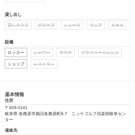
貸し出し
貸しクラブ
グローブ
シューズ
ウェア
タオル
設備
ロッカー
シャワー
サウナ
プライベートレンジ
ショップ
レストラン
基本情報
住所
〒509-0141
岐阜県 各務原市鵜沼各務原町8-7　ニッケゴルフ倶楽部岐阜セン
ター
連絡先