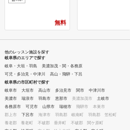
ートしています！ ビギナーか
らベテランまで、全てのゴルフ
ァーを支える独自のメソッド ■
POINT１ 診断・カルテ作成
無料
弾道測定器・シミュレーターを
用いて、現状把握を行う事で、
あなたに必要な練習方法を導き
出します。 ■POINT２ スイン
グレッスン 弊社のレッスンプ
他のレッスン施設を探す
ロは最新のスイング理論を元に
岐阜県のエリアで探す
、お客様のスイングに合った最
岐阜・大垣・羽島
美濃加茂・関・各務原
適のスイング理論をご提案する
可児・多治見・中津川
ことで上達をサポートします。
高山・飛騨・下呂
■POINT３ クラブフィッティ
岐阜県の市区町村で探す
ング 現在のクラブが合ってい
岐阜市
大垣市
高山市
多治見市
関市
中津川市
るか、レッスンプロがチェック
いたします。また、次のステッ
美濃市
瑞浪市
羽島市
恵那市
美濃加茂市
土岐市
プに向けて使うべきクラブも合
各務原市
可児市
山県市
瑞穂市
飛騨市
本巣市
わせてご提案いたします。 ■P
郡上市
OINT４ 筋力・柔軟性 ゴルフ
下呂市
海津市
羽島郡 岐南町
羽島郡 笠松町
に必要な筋力は他のスポーツと
養老郡 養老町
不破郡 垂井町
不破郡 関ケ原町
異なって限られています。ご自