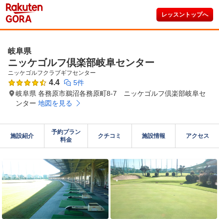
レッスントップへ
岐阜県
ニッケゴルフ倶楽部岐阜センター
ニッケゴルフクラブギフセンター
4.4
5件
岐阜県 各務原市鵜沼各務原町8-7 ニッケゴルフ倶楽部岐阜セ
ンター
地図を見る
予約プラン

施設紹介
クチコミ
施設情報
アクセス
料金