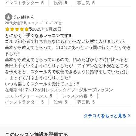
インストラクター
5
設備
5
雰囲気
5
てぃakiさん
20代
女性
平均スコア：110～120台
5
2025年5月28日
とにかく上手くなるレッスンです‼️
ゴルフ初心者で打ち方もなにもわからない状態で入りましたが、
基本から教えてもらって、110台にあっという間に行くことができ
ました‼️

基本から教えてもらっているので、始めたばかりの時に比べると
全部上手くいくようになりましたが、アイアンなど不安なところ
を伝えると、スクール内で改善できるように指導をしていただけ
、まっすぐ飛ぶようになりました‼️

いつも楽しくスクールを受けています‼️
在籍期間 :
7～12ヶ月
レッスンタイプ :
グループレッスン
コストパフォーマンス
5
レッスン内容
5
インストラクター
5
設備
5
雰囲気
5
クチコミをもっと見る
このレッスン施設を評価する