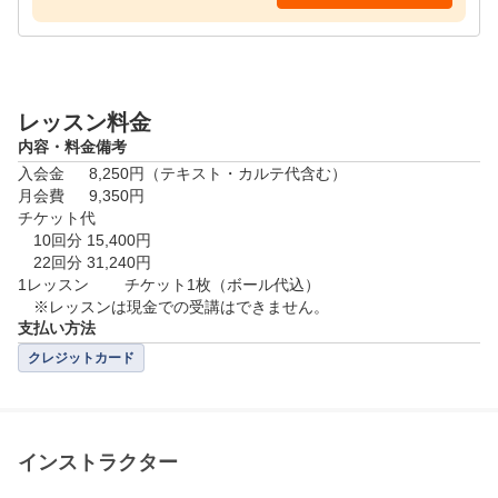
プロセス1：初回カウンセリング＆スイングチェック

まずは、いまのあなたの状態を把握するところからは
じめます。

経験者の場合は、インストラクターがあなたのスイン
レッスン料金
グをチェックして

内容・料金備考
カルテに記入します。クラブを握るのがはじめての場
入会金	8,250円（テキスト・カルテ代含む）

合は、スポーツ経験や

月会費	9,350円

コースデビューしたい時期などをお伺いして、方針を
チケット代

決めていきます。

　10回分 15,400円

　22回分 31,240円

プロセス2：ビデオ撮影・スイング解析※

1レッスン	チケット1枚（ボール代込）

科学の目であなたのスイングを捉えます。

支払い方法
あなたのスイングをビデオで撮影し、その映像を見て

クレジットカード
自分では把握しにくいクセや改善点を確認します。

自分の体の動きを見ることで、初心者の方も、理解し
やすくなります。

さぁ、きれいなスイングを目指しましょう。

インストラクター
※施設によって撮影環境は異なります。
