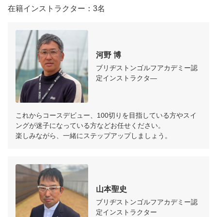
在籍インストラクター：3名
プロセス3：課題の確認・目標設定

目標があれば練習の効率も上がります。

つまり、それだけあなたの上達も速くなります。

インストラクターとじっくり話し合って10回分のレッ
河野 博
スンの目標を決めていきます。

ブリヂストンゴルフアカデミー認
定インストラクタ―
プロセス4：個別メニュー作成

あなたの目標を達成するために最適な10回分の

レッスン内容をインストラクターが親身になって作成
します。

これからコースデビュー、100切りを目指している方やスイ
ングが迷子になっている方などお任せください。

楽しみながら、一緒にステップアップしましょう。
プロセス5：個別メニューの実践

後は実践あるのみです。

あなただけのメニューに従ってインストラクターと

繰り返しレッスン、体に大切な動きを覚えさせていき
ます。
山本聖史
ブリヂストンゴルフアカデミー認
定インストラクター