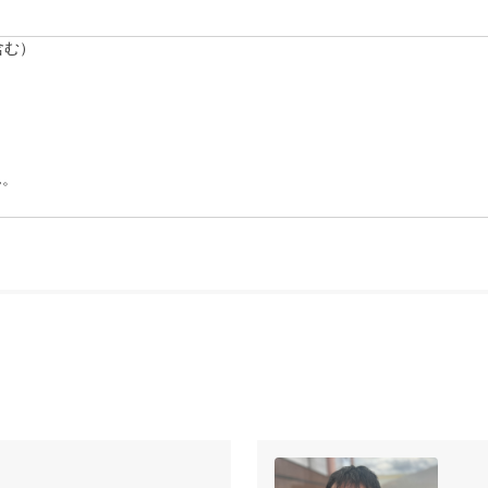
握するところからはじめます。

ーがあなたのスイングをチェックして

るのがはじめての場合は、スポーツ経験や

お伺いして、方針を決めていきます。

解析※

ます。

、その映像を見て

を確認します。

心者の方も、理解しやすくなります。

しょう。

す。



す。

くなります。

って10回分のレッスンの目標を決めていきます。
