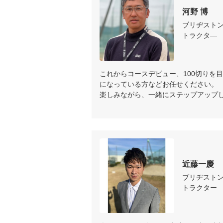
あなたの目標を達成するために最適
河野 博
レッスン内容をインストラクター
ブリヂスト
トラクタ―
プロセス5：個別メニューの実践

後は実践あるのみです。

あなただけのメニューに従ってイン
これからコースデビュー、100切りを
繰り返しレッスン、体に大切な動
になっている方などお任せください。

楽しみながら、一緒にステップアップ
近藤一慶
ブリヂスト
トラクター