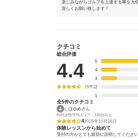
楽しみながらゴルフを上達する事を大切
宜しくお願い致します！
クチコミ
総合評価
5
4.4
4
3
(5件)
2
1
全5件のクチコミ
しほゆめさん
60代
女性
平均スコア：130台以上
4
2025年10月26日
体験レッスンから始めて
受付の方がとても親切に説明してください