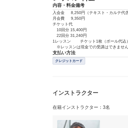
まずは、いまのあなたの状態を把
内容・料金備考
経験者の場合は、インストラクタ
入会金	8,250円（テキスト・カルテ代含む）

カルテに記入します。クラブを握
月会費	9,350円

コースデビューしたい時期などを
チケット代

　10回分 15,400円

プロセス2：ビデオ撮影・スイング
　22回分 31,240円

1レッスン	チケット1枚（ボール代込）

科学の目であなたのスイングを捉え
あなたのスイングをビデオで撮影し
支払い方法
自分では把握しにくいクセや改善点
クレジットカード
自分の体の動きを見ることで、初
さぁ、きれいなスイングを目指しま
※施設によって撮影環境は異なりま
プロセス3：課題の確認・目標設定
インストラクター
目標があれば練習の効率も上がりま
つまり、それだけあなたの上達も速
在籍インストラクター：3名
インストラクターとじっくり話し合
プロセス4：個別メニュー作成
