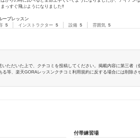
たばかりの時に比べると全部上手くいくようになりましたが、アイアン
っすぐ飛ぶようになりました‼️

ループレッスン
容
5
インストラクター
5
設備
5
雰囲気
5
意いただいた上で、クチコミを投稿してください。掲載内容に第三者（
ある等、楽天GORAレッスンクチコミ利用規約に反する場合には削除さ
付帯練習場