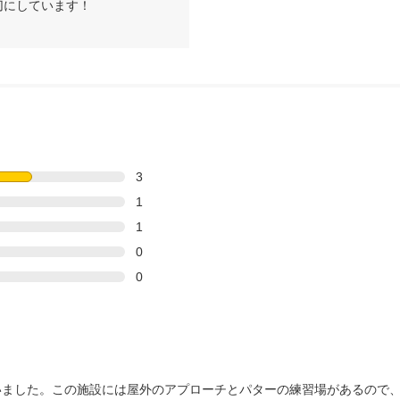
にしています！

3
1
1
0
0
ました。この施設には屋外のアプローチとパターの練習場があるので、