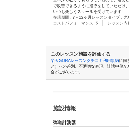
基本から教えてもらっているので、始め
で改善できるように指導をしていただけ、ま
いつも楽しくスクールを受けています‼️
在籍期間 :
7～12ヶ月
レッスンタイプ :
グ
コストパフォーマンス
5
レッスン内
このレッスン施設を評価する
楽天GORAレッスンクチコミ利用規約
に同
ど）への差別、不適切な表現、誹謗中傷が
合がございます。
施設情報
弾道計測器