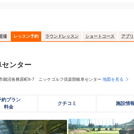
習場
レッスン予約
ラウンドレッスン
ショートコース
アプリ
阜センター
原市鵜沼各務原町8-7 ニッケゴルフ倶楽部岐阜センター
地図を見る
予約プラン

クチコミ
施設情
料金