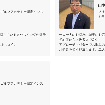
な10回分の

山
が親身になって作成します。

ンゴルフアカデミー認定インス
ブリ
トラ
ストラクターと

目指している方やスイングが迷子
一人一人のお悩みに誠実にお応
きを覚えさせていきます。
初心者から上級者までOK

しましょう。
アプローチ・パターでお悩みの
お悩みを必ず解決します。二人
ンゴルフアカデミー認定インス