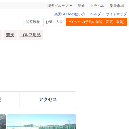
楽天グループ
証券
トラベル
楽天市場
楽天GORAの使い方
ヘルプ
サイトマップ
閲覧履歴
お気に入り
MYページ(予約の確認・変更・取消)
競技
ゴルフ用品
報
アクセス