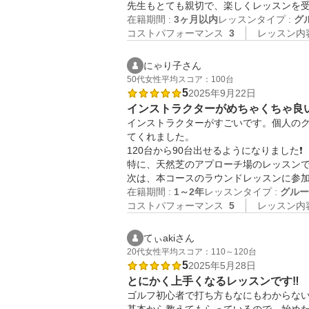
在籍期間 :
3ヶ月以内
レッスンタイプ :
グ
コストパフォーマンス
3
レッスン内
にゃり子さん
50代
女性
平均スコア：100台
5
2025年9月22日
インストラクターがめちゃくちゃ良
インストラクターがすごいです。個人の
てくれました。

120台から90台出せるようになりました❗️

特に、天然芝のアプローチ場のレッスンで
次は、本コースのラウンドレッスンに参
在籍期間 :
1～2年
レッスンタイプ :
グルー
コストパフォーマンス
5
レッスン内
てぃakiさん
20代
女性
平均スコア：110～120台
5
2025年5月28日
とにかく上手くなるレッスンです‼️
ゴルフ初心者で打ち方もなにもわからない状