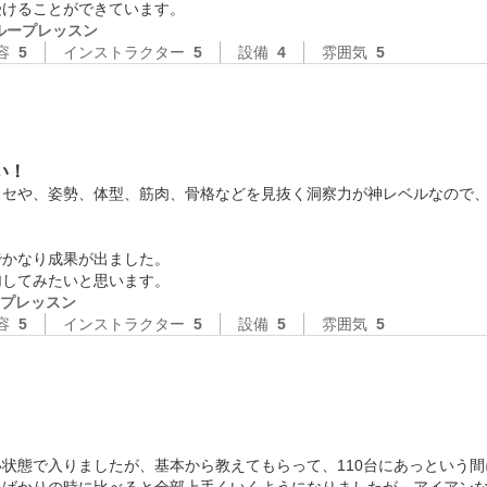
ループレッスン
容
5
インストラクター
5
設備
4
雰囲気
5
い！
クセや、姿勢、体型、筋肉、骨格などを見抜く洞察力が神レベルなので
かなり成果が出ました。

加してみたいと思います。
プレッスン
容
5
インストラクター
5
設備
5
雰囲気
5
態で入りましたが、基本から教えてもらって、110台にあっという間に