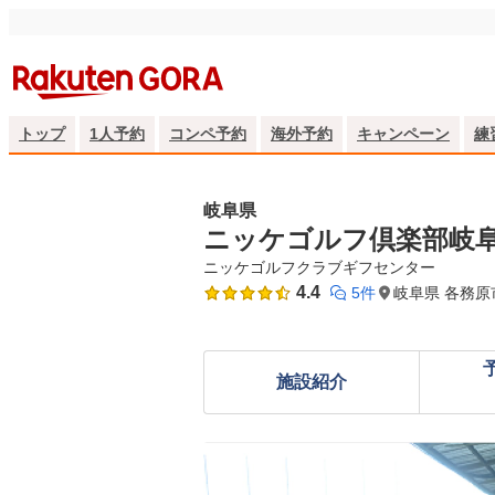
トップ
1人予約
コンペ予約
海外予約
キャンペーン
練
岐阜県
ニッケゴルフ倶楽部岐
ニッケゴルフクラブギフセンター
4.4
5件
岐阜県 各務
施設紹介