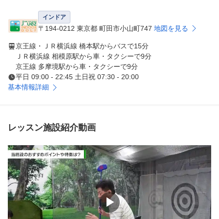
の行方と飛距離が１球ごとに確認できます。練習場モード
からコースモードにスイッチすれば、コースを擬似体験し
インドア
ながらの練習も可能です。

〒194-0212 東京都 町田市小山町747
地図を見る
京王線・ＪＲ横浜線 橋本駅からバスで15分
３．テーマに沿ったレッスンなので、最短でコースデビュ
ＪＲ横浜線 相模原駅から車・タクシーで9分
ー！

京王線 多摩境駅から車・タクシーで9分
スイング作りには欠かせないチェックポイントや、実戦に
平日 09:00 - 22:45 土日祝 07:30 - 20:00
役立つコースでのポイントを、手順よくマスターできるカ
基本情報詳細
リキュラムを用意してます。今の自分に直ぐ必要なテーマ
だけではなく、ゴルフに必要な知識も自然に身に付きます
。

レッスン施設紹介動画
４．米田 博史プロ率いる“チーム米田”が担当します！

誰でも、いつからでもはじめられるのがゴルフです。だか
らこそ性別や年齢には全く関係がなく、コースで遠くにま
っすぐに飛ばせる喜びや、ゴルフの楽しさを伝えるレッス
ンには自信があります。

▶
丁寧で分かりやすく、個性を活かしたスイング作りを大切
にしています。
