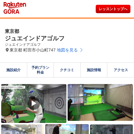
レッスントップへ
東京都
ジュエインドアゴルフ
ジュエインドアゴルフ
東京都 町田市小山町747
地図を見る
予約プラン

施設紹介
クチコミ
施設情報
アクセス
料金
▶