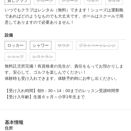
貸しクラブ
グローブ
シューズ
ウェア
タオル
いつでもクラブはレンタル（無料）できます！シューズは運動靴
であればどのようなものでも大丈夫です。ボールはスクールで用
意してありますので必要ありません！
設備
ロッカー
シャワー
サウナ
プライベートレンジ
ショップ
レストラン
無料託児所完備！有資格者の先生が、責任をもってお預かりしま
す。安心して、ゴルフを楽しんでください！

体験時も受け入れできます。体験予約時にお申し出ください。

【受け入れ時間】朝9：30～14：00までのレッスン受講時間帯

【受け入年齢】生後６ヶ月～小学1年生まで
基本情報
住所