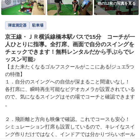
他の12枚の写真を見る
弾道測定器
駐車場
京王線・ＪＲ横浜線橋本駅バスで15分 コーチが一
人ひとりに指導。全打席、画面で自分のスイングを
チェックできます！無料レンタルだから手ぶらでレ
ッスン可能♪
【また来たくなるゴルフスクールがここにある!ジュエ5つ
の特徴】

１．自分のスイングへの自信が深まること間違いなし！

各打席に、瞬時再生可能なビデオカメラが設置されている
ので、気になるスイングはその場でコーチと確認できます
。

２．飛距離と方向も映像で確認。これでコースも安心！

シミュレーション打席も設置しているので、キレイなスイ
ング作りだけではなく、インドアでは分かりづらいボール