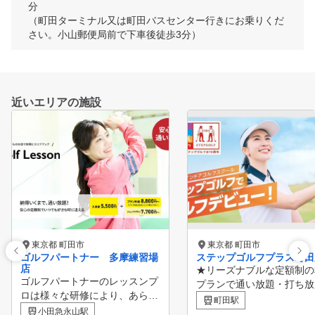
分

（町田ターミナル又は町田バスセンター行きにお乗りくだ
さい。小山郵便局前で下車後徒歩3分）
近いエリアの施設
東京都 町田市
東京都 町田市
ゴルフパートナー 多摩練習場
ステップゴルフプラス町田
店
★リーズナブルな定額制の
ゴルフパートナーのレッスンプ
プランで通い放題・打ち放
ロは様々な研修により、あらゆ
★小田急線「町田駅」東口
町田駅
る方面から生徒様の上達をサポ
小田急永山駅
2分 JR横浜線「町田駅」