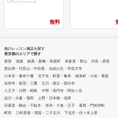
ートしています！ ビギナーか
徒歩5分 ★クラブ、シュー
らベテランまで、全てのゴルフ
べてレンタル無料！ ★上
ァーを支える独自のメソッド ■
だけでなく、初心者の方も
POINT１ 診断・カルテ作成
在籍！ ★女性も気軽に通
無料
弾道測定器・シミュレーターを
す！ ★コースレッスンも毎
用いて、現状把握を行う事で、
0回以上開催中！ ★ステッ
あなたに必要な練習方法を導き
ルフ認定コーチによるレッ
出します。 ■POINT２ スイン
★インドアゴルフスクールN
グレッスン 弊社のレッスンプ
の店舗数
他のレッスン施設を探す
ロは最新のスイング理論を元に
東京都のエリアで探す
、お客様のスイングに合った最
新宿
適のスイング理論をご提案する
池袋
銀座・新橋・有楽町
表参道・青山
渋谷・原宿
ことで上達をサポートします。
恵比寿・代官山・中目黒
自由が丘・学芸大学
■POINT３ クラブフィッティ
六本木・麻布十番
北千住・町屋・亀有
錦糸町・小岩・青砥
ング 現在のクラブが合ってい
るか、レッスンプロがチェック
吉祥寺・荻窪・三鷹
立川・国立・国分寺
いたします。また、次のステッ
八王子・日野・昭島
中野・高円寺・阿佐ヶ谷
プに向けて使うべきクラブも合
品川・大森・蒲田
わせてご提案いたします。 ■P
上野・日本橋・浅草
OINT４ 筋力・柔軟性 ゴルフ
日暮里・駒込・千駄木
赤羽・十条・王子
葛西・門前仲町
に必要な筋力は他のスポーツと
町田
三軒茶屋・用賀・二子玉川
下北沢・代々木上原
異なって限られています。ご自