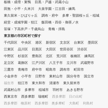
宅でも簡単にできるトレーニン
板橋・成増・巣鴨
目黒・戸越・武蔵小山
グメニューも合わせて提案しま
田無・小平・久米川
大泉学園・江古田・練馬
す。 ■POINT５ コースマネジ
東久留米・ひばりヶ丘
メント ほとんどのゴルファー
調布・府中
多摩・聖蹟桜ヶ丘・稲城
がこの部分でスコアをロスして
経堂・成城学園・狛江
飯田橋・四谷・御茶ノ水
います。スコアアップに重要な
笹塚・下高井戸・千歳烏山
青梅・拝島
コースマネジメントやメンタル
トレーニング含めてレッスンい
東京都の市区町村で探す
たします。
千代田区
中央区
港区
新宿区
文京区
台東区
墨田区
江東区
品川区
目黒区
大田区
世田谷区
渋谷区
中野区
杉並区
豊島区
北区
荒川区
板橋区
練馬区
足立区
葛飾区
江戸川区
八王子市
立川市
武蔵野市
三鷹市
青梅市
府中市
昭島市
調布市
町田市
小金井市
小平市
日野市
東村山市
国分寺市
国立市
福生市
狛江市
東大和市
清瀬市
東久留米市
武蔵村山市
多摩市
稲城市
羽村市
あきる野市
西東京市
西多摩郡 瑞穂町
西多摩郡 日の出町
西多摩郡 檜原村
西多摩郡 奥多摩町
大島町
利島村