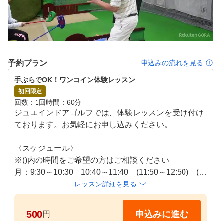
５．無料レンタルだから、手ぶらでレッスン可能！

クラブは無料レンタル、ボールはスクールで用意済み！動
きやすい服装とタオルさえご持参いただければＯＫ！ほと
んど手ぶらで楽しくゴルフレッスンが受けられます！
予約プラン
申込みの流れを見る
手ぶらでOK！ワンコイン体験レッスン
初回限定
回数
1回
時間
60分
ジュエインドアゴルフでは、体験レッスンを受け付け
ております。お気軽にお申し込みください。

〈スケジュール〉

※()内の時間をご希望の方はご相談ください

月：9:30～10:30　10:40～11:40　(11:50～12:50)　(1
3:00～14:00)　19:50～20:50　(21：00～22:00)

レッスン詳細を見る
火：9:30～10:30　19:50～20:50

木：10:40～11:40　(11:50～12:50)　(13:00～14:00)　
500
申込みに進む
円
14:10～15:10　15:20～16:20
