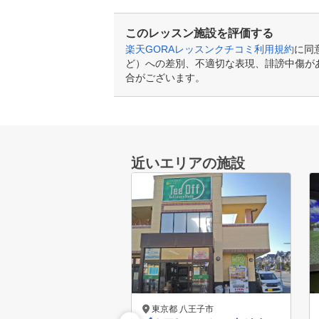
このレッスン施設を評価する
楽天GORAレッスンクチコミ利用規約
に同
ど）への差別、不適切な表現、誹謗中傷が
合がございます。
近いエリアの施設
東京都 八王子市