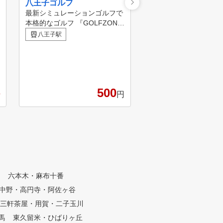
八王子ゴルフ
ZENGOLF RANG
レストモール南大沢
最新シミュレーションゴルフで
本格的なゴルフ 『GOLFZON』
ZENGOLFは、関東に
の最高機種、ラウンドに特化し
上展開中！全打席に高
八王子駅
たゴルフシミュレーター。ボー
ュレーターを完備した
南大沢駅
ルの落下地点に合わせて、可動
受け放題・レンジ使い
式の『スイングプレート』が足
額制インドアゴルフス
元に傾斜をつけ、ラフやバンカ
練習場です。 専属プロ
ーショットも再現します。 様
フレッスンが、毎日い
500
々なメーカーの貸しクラブをご
度でも受けられて、短
円
用意 今まで使用したことのな
スコアアップを目指す
いメーカーのクラブも試し撃ち
きます。 ①全打席に高性能シ
！本当に自分に合ったクラブが
ミュレーター設置 高精
見つかるかも？また、シューズ
ュレーターにより、フ
も準備していますので、ゴルフ
ドローなどの球筋を忠
のご準備がなくてもご利用いた
。ショット改善に必要
だけます！ QRコードでの非接
数値化され、ゴルフの
入館 WEB予約・セルフチェッ
題が「見える化」され
六本木・麻布十番
クイン機能により、非接触でゴ
た、毎回自動的に2方
中野・高円寺・阿佐ヶ谷
ルフブースをご利用いただけま
イング撮影しており、
す。専用アプリのQRコード入
生や一時停止などで自
三軒茶屋・用賀・二子玉川
管なのでセキュリティ対策も万
ームを客観的かつ詳細
馬
東久留米・ひばりヶ丘
全。いつでも安心してご利用い
ることができます。 ②シミュ