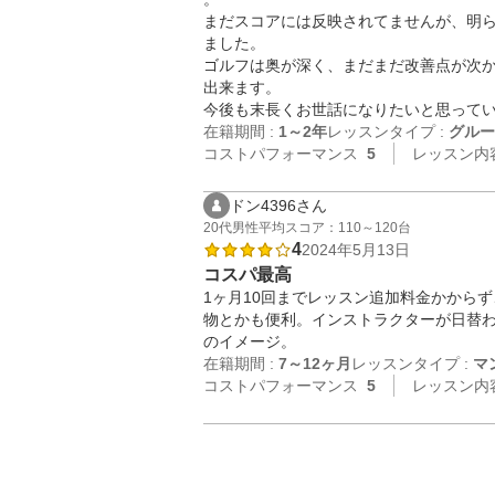
まだスコアには反映されてませんが、明
ました。

ゴルフは奥が深く、まだまだ改善点が次
出来ます。

今後も末長くお世話になりたいと思って
在籍期間 :
1～2年
レッスンタイプ :
グルー
コストパフォーマンス
5
レッスン内
ドン4396さん
20代
男性
平均スコア：110～120台
4
2024年5月13日
コスパ最高
1ヶ月10回までレッスン追加料金かから
物とかも便利。インストラクターが日替
のイメージ。
在籍期間 :
7～12ヶ月
レッスンタイプ :
マ
コストパフォーマンス
5
レッスン内