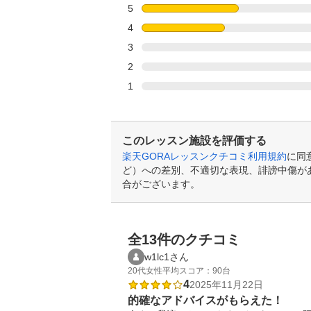
5
4
3
2
1
このレッスン施設を評価する
楽天GORAレッスンクチコミ利用規約
に同
ど）への差別、不適切な表現、誹謗中傷が
合がございます。
全13件のクチコミ
w1lc1さん
20代
女性
平均スコア：90台
4
2025年11月22日
的確なアドバイスがもらえた！