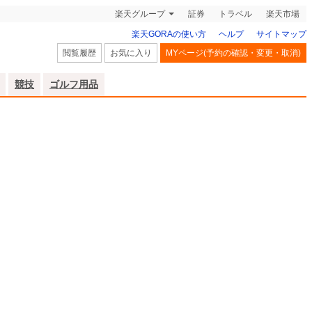
楽天グループ
証券
トラベル
楽天市場
楽天GORAの使い方
ヘルプ
サイトマップ
閲覧履歴
お気に入り
MYページ(予約の確認・変更・取消)
競技
ゴルフ用品