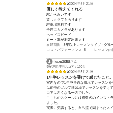
5
2024年5月21日
優しく教えてくれる
駅から近いです

貸しクラブもあります

駐車場無料です

全席にカメラがあります

ヘッドスピード

在籍期間 :
3年以上
レッスンタイプ :
グル
コストパフォーマンス
5
レッスン内
hkazu3058さん
50代
男性
平均スコア：100台
5
2024年5月21日
1年半レッスンを受けて感じたこと
室内なので1年中快適な環境でレッスンを
以前他のゴルフ練習場でレッスンを受け
コアは悪くなる一方でした。

こちらのスクールには複数名のインスト
ました。

実際に受講すると、自己流で固まったス
。
