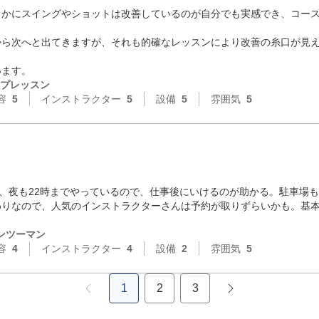
らかにスイングやショットは改善しているのが自分でも実感でき、コー
から次へと出てきますが、それも的確なレッスンにより改善の糸口が見
います。
プレッスン
容
5
インストラクター
5
設備
5
雰囲気
5
ず、夜も22時までやっているので、仕事後にいけるのが助かる。駐車場も
わりなので、人気のインストラクターさんは予約が取りずらいかも。基
ンツーマン
容
4
インストラクター
4
設備
2
雰囲気
5
1
2
3