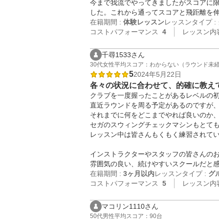
今まで我流でやってきましたがスコアに
した。これから通ってスコアと飛距離を
在籍期間 :
体験レッスン
レッスンタイプ :
コストパフォーマンス
4
レッスン内
千尋1533さん
30代
女性
平均スコア：わからない（ラウンド未
5
2024年5月22日
各々の状況に合わせて、的確に教え
クラブを一度握ったことがあるレベルの初
直近ラウンドを周る予定があるのですが、
それまでに何をどこまでやれば良いのか、
セガのスウィングチェックマシンもとても
レッスン中は皆さんもくもく練習されてい
インストラクターやスタッフの皆さんのお
雰囲気の良い、続けやすいスクールだと
在籍期間 :
3ヶ月以内
レッスンタイプ :
グ
コストパフォーマンス
5
レッスン内
マコリン1110さん
50代
男性
平均スコア：90台