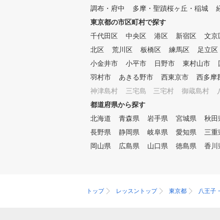
調布・府中
多摩・聖蹟桜ヶ丘・稲城
東京都の市区町村で探す
千代田区
中央区
港区
新宿区
文京
北区
荒川区
板橋区
練馬区
足立区
小金井市
小平市
日野市
東村山市
羽村市
あきる野市
西東京市
西多摩
神津島村
三宅島 三宅村
御蔵島村
都道府県から探す
北海道
青森県
岩手県
宮城県
秋田
長野県
静岡県
岐阜県
愛知県
三重
岡山県
広島県
山口県
徳島県
香川
トップ
レッスントップ
東京都
八王子