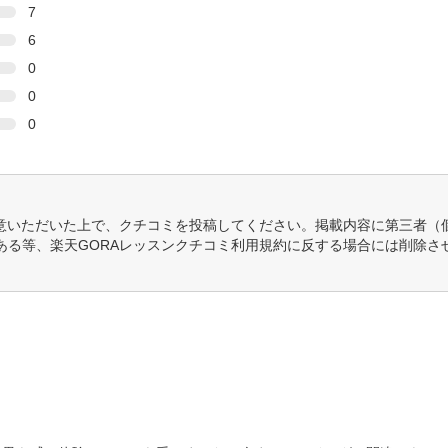
7
6
0
0
0
意いただいた上で、クチコミを投稿してください。掲載内容に第三者（
ある等、楽天GORAレッスンクチコミ利用規約に反する場合には削除さ