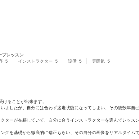
ープレッスン
容
5
インストラクター
5
設備
5
雰囲気
5
。
受けることが出来ます。

ていましたが、自分には合わず迷走状態になってしまい、その後数年自
ラクターが在籍していて、自分に合うインストラクターを選んでレッス
イングを基礎から徹底的に矯正もらい、その自分の画像をリアルタイム