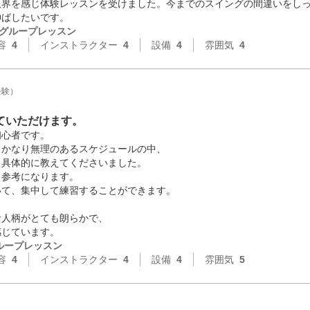
限界を感じ体験レッスンを受けました。今までのスイングの間違いをし
伸ばしたいです。
グループレッスン
容
4
インストラクター
4
設備
4
雰囲気
4
経験）
ていただけます。
心者です。

かなり無理のあるスケジュールの中、

具体的に教えてくださいました。

参考になります。

て、集中して練習することができます。

人柄がとても朗らかで、

感じています。
ループレッスン
容
4
インストラクター
4
設備
4
雰囲気
5