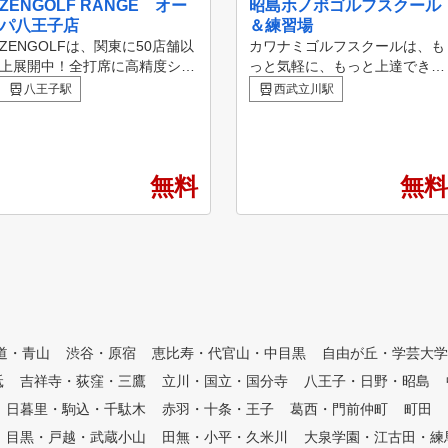
ZENGOLF RANGE オー
昭島ホノボゴルフスクール
パ八王子店
＆練習場
ZENGOLFは、関東に50店舗以
カワナミゴルフスクールは、も
上展開中！全打席に高精度シミ
っと気軽に、もっと上達できる
ュレーターを完備したレッスン
環境づくりをテーマとしたゴル
八王子駅
西武立川駅
受け放題・レンジ使い放題の定
フスクールです。 ゴルフ指導
額制インドアゴルフスクール・
のプロフェッショナルとして、
練習場です。 専属プロのゴル
創業50年以上のパイオニアスク
フレッスンが、毎日いつでも何
ールとして、 お客様⼀⼈ひと
無料
無料
度でも受けられて、短期間での
りのゴルフライフを⽣涯サポー
スコアアップを目指すことがで
トいたします。
きます。 ①全打席に高性能シ
ミュレーター設置 高精度シミ
ュレーターにより、フェードや
ドローなどの球筋を忠実に再現
。ショット改善に必要な項目が
数値化され、ゴルフの現状と課
題が「見える化」されます。ま
道・青山
渋谷・原宿
恵比寿・代官山・中目黒
自由が丘・学芸大学
た、毎回自動的に2方向からス
砥
吉祥寺・荻窪・三鷹
立川・国立・国分寺
八王子・日野・昭島
イング撮影しており、スロー再
生や一時停止などで自分のフォ
日暮里・駒込・千駄木
赤羽・十条・王子
葛西・門前仲町
町田
ームを客観的かつ詳細に確認す
目黒・戸越・武蔵小山
田無・小平・久米川
大泉学園・江古田・練
ることができます。 ②シミュ