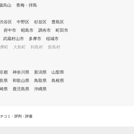
歳烏山
青梅・拝島
ただけます。 半個室の3打席、
レーターを活用した専
完全個室2打席 ゴルフが好きで
よるレッスン シミュレ
効率よく上達したいという人が
により「見える化」さ
渋谷区
中野区
杉並区
豊島区
人目を気にせず集中して練習を
タをもとに、外部資格
行うことができます。 ★お客
専属プロがレッスンを
府中市
昭島市
調布市
町田市
様のライフスタイルに合わせた
ます。会員様に目標を
武蔵村山市
多摩市
稲城市
レッスンプランを２種類【ライ
、シミュレーターの映
摩町
大島町
利島村
新島村
ト】【フルショット】【フルシ
データを確認しながら
ョットPlus】をご用意しており
にわかりやすくレッス
ます！ ★法人プランもござい
。会員様一人一人のレ
ますので、ご興味のある方はス
容をカルテで共有して
タッフまでお申し出ください。
回の復習や今後の課題
京都
神奈川県
新潟県
山梨県
続してレッスンを受け
良県
和歌山県
鳥取県
島根県
けます。 ③レッスン受け放題
崎県
鹿児島県
沖縄県
、レンジ使い放題のサ
デル 外部資格を有する
ロのレッスンを、毎日
も受けられます。また
い放題なので、一人で
チコミ・評判・評価
い時にはシミュレーシ
って、効率よく練習で
お客様のご予定にあわ