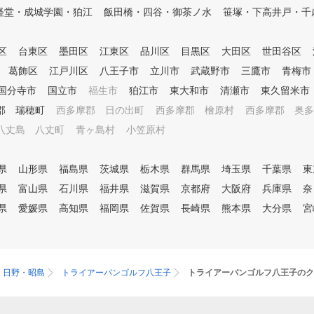
経堂・成城学園・狛江
飯田橋・四谷・御茶ノ水
笹塚・下高井戸・千
レーターを活用した専属プロに
よるレッスン シミュレーター
により「見える化」されたデー
区
台東区
墨田区
江東区
品川区
目黒区
大田区
世田谷区
タをもとに、外部資格を有する
専属プロがレッスンをおこない
葛飾区
江戸川区
八王子市
立川市
武蔵野市
三鷹市
青梅市
ます。会員様に目標をお聞きし
国分寺市
国立市
福生市
狛江市
東大和市
清瀬市
東久留米市
、シミュレーターの映像や数値
郡 瑞穂町
西多摩郡 日の出町
西多摩郡 檜原村
西多摩郡 奥多
データを確認しながら、会員様
にわかりやすくレッスンします
八丈島 八丈町
青ヶ島村
小笠原村
。会員様一人一人のレッスン内
容をカルテで共有しており、前
回の復習や今後の課題など、継
県
山形県
福島県
茨城県
栃木県
群馬県
埼玉県
千葉県
東
続してレッスンを受けていただ
県
富山県
石川県
福井県
滋賀県
京都府
大阪府
兵庫県
奈
けます。 ③レッスン受け放題
県
愛媛県
高知県
福岡県
佐賀県
長崎県
熊本県
大分県
宮
、レンジ使い放題のサブスクモ
デル 外部資格を有する専属プ
ロのレッスンを、毎日、何度で
も受けられます。また打席も使
い放題なので、一人で練習した
・日野・昭島
トライアーバンゴルフ八王子
トライアーバンゴルフ八王子のク
い時にはシミュレーションを使
って、効率よく練習できます。
お客様のご予定にあわせて、ご