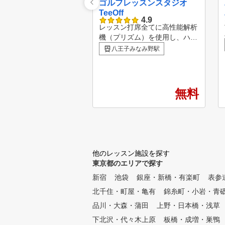
ゴルフレッスンスタジオ
TeeOff
4.9
レッスン打席全てに高性能解析
機（プリズム）を使用し、ハイ
スピードカメラで打点も明確に
八王子みなみ野駅
わかります。 また、場内には
パターグリーン（自動リターン
式）や男・女ロッカーも完備し
ております。 駐車場も最大12
無料
台停められる（無料）スペース
があります。
他のレッスン施設を探す
東京都のエリアで探す
新宿
池袋
銀座・新橋・有楽町
表参
北千住・町屋・亀有
錦糸町・小岩・青
品川・大森・蒲田
上野・日本橋・浅草
下北沢・代々木上原
板橋・成増・巣鴨