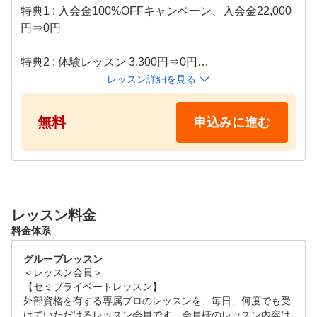
受けられます。また打席も使い放題なので、一人で練習し
特典1 : 入会金100%OFFキャンペーン、入会金22,000
たい時にはシミュレーションを使って、効率よく練習でき
円⇒0円

ます。お客様のご予定にあわせて、ご利用ください。

特典2 : 体験レッスン 3,300円⇒0円

④ゴルフ初心者から上級者まで楽しめる練習モード

レッスン詳細を見る
同じシチュエーションで繰り返しショット練習したり、ゲ
特典3 : 月会費 1ヶ月分⇒0円

ーム感覚でティーショットやアプローチの練習を楽しんだ
無料
申込みに進む
り、実際のコースをリアルに再現したコースでラウンドし
※上記特典は、体験レッスン当日の入会や6か月以上
たり、数多くの練習モードがありますので、そのときの気
継続された場合にのみ適応などの条件があります。

分にあわせて、飽きずに練習していただけます。
※キャンペーン適応条件は各店舗へお問い合わせくだ
さい。

レッスン料金
料金体系
外部資格を有する専属プロのレッスンを初回限定で無
料で体験することができます！

グループレッスン
事前のアンケートを元にお悩みや目標をヒアリングし
＜レッスン会員＞

、高精度シミュレーターを使いながら分かりやすく、
【セミプライベートレッスン】

丁寧に指導いたします。

外部資格を有する専属プロのレッスンを、毎日、何度でも受
けていただけるレッスン会員です。会員様のレッスン内容は