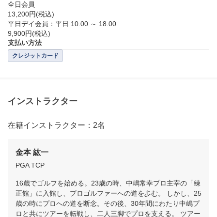
は他店舗で過去にレッスンご受講済みの場合、リクエ
全日会員

13,200円(税込)

ストはお受けできかねますのでご了承ください。

平日デイ会員：平日 10:00 ～ 18:00

※右打ち打席のみとなります。

※安全に施設をご利用いただくため、対象年齢を高校
支払い方法
生以上のお客様とさせていただいております。
クレジットカード
インストラクター
在籍インストラクター：2名
金本 紘一
PGA TCP
16歳でゴルフを始める。23歳の時、中嶋常幸プロ主宰の「練
正館」に入館し、プロゴルファーへの道を歩む。 しかし、25
歳の時にプロへの道を断念。その後、30年間にわたり中嶋プ
ロと共にツアーを転戦し、二人三脚でプロを支える。 ツアー