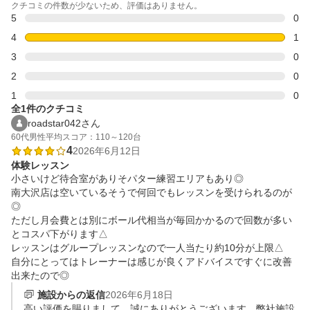
クチコミの件数が少ないため、評価はありません。
5
0
4
1
3
0
2
0
1
0
全1件のクチコミ
roadstar042さん
60代
男性
平均スコア：110～120台
4
2026年6月12日
体験レッスン
小さいけど待合室がありそパター練習エリアもあり◎

南大沢店は空いているそうで何回でもレッスンを受けられるのが
◎

ただし月会費とは別にボール代相当が毎回かかるので回数が多い
とコスパ下がります△

レッスンはグループレッスンなので一人当たり約10分が上限△

自分にとってはトレーナーは感じが良くアドバイスですぐに改善
出来たので◎
施設からの返信
2026年6月18日
高い評価を賜りまして、誠にありがとうございます。弊社施設