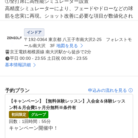
①全打席に高性能シミュレーター設置

高精度シミュレーターにより、フェードやドローなどの球
筋を忠実に再現。ショット改善に必要な項目が数値化され
、ゴルフの現状と課題が「見える化」されます。また、毎
回自動的に2方向からスイング撮影しており、スロー再生
インドア
や一時停止などで自分のフォームを客観的かつ詳細に確認
〒192-0364 東京都 八王子市南大沢2-25 フォレストモ
することができます。

ール南大沢 3F
地図を見る
京王電鉄相模原線 南大沢駅から徒歩で2分
平日 00:00 - 23:55 土日祝 00:00 - 23:55
②シミュレーターを活用した専属プロによるレッスン

基本情報詳細
シミュレーターにより「見える化」されたデータをもとに
、外部資格を有する専属プロがレッスンをおこないます。
会員様に目標をお聞きし、シミュレーターの映像や数値デ
ータを確認しながら、会員様にわかりやすくレッスンしま
予約プラン
申込みの流れを見る
す。会員様一人一人のレッスン内容をカルテで共有してお
【キャンペーン】【無料体験レッスン】入会金＆体験レッス
り、前回の復習や今後の課題など、継続してレッスンを受
ン料＆月会費1ヶ月分無料※条件有
けていただけます。

初回限定
グループ
回数
1回
時間
55分
③レッスン受け放題、レンジ使い放題のサブスクモデル

キャンペーン開催中！

外部資格を有する専属プロのレッスンを、毎日、何度でも