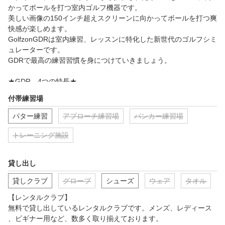
分クーポン（最低購入金額条件なし）

かってボールを打つ室内ゴルフ機器です。

■キャンペーンページ：https://gora.golf.rakuten.co.jp/doc/lesson/z
美しい画像の150インチ超えスクリーンに向かってボールを打つ爽
快感が楽しめます。

GolfzonGDRは室内練習、レッスンに特化した新世代のゴルフシミ
ュレーターです。

GDRで最高の練習習慣を身につけていきましょう。

★GDR　4つの特長★

①多彩な練習モード

付帯練習場
いつもの環境で練習したり、基礎の再確認や苦手シチュエーショ
ンでの特訓など目的に合わせて色々なモードを選んで練習するこ
パター練習
アプローチ練習場
バンカー練習場
とができます。

ゲーム感覚で楽しみながら上達できるモードもあり、退屈だと思
トレーニング施設
われがちな「練習」を習慣付けることが期待できます。

貸し出し
②マイモ動画でスイングチェック

正面後方のスイング動画を録画、再生、スロー再生、コマ送りす
貸しクラブ
グローブ
シューズ
ウェア
タオル
ることができ専用アプリにスイングを保存することもできます。

また、線を引いてスイングのズレや動きを確認できたり、8つのポ
【レンタルクラブ】

ジションをプロと比較してチェックすることができます。

無料で貸し出しているレンタルクラブです。メンズ、レディース
、ビギナー用など、数多く取り揃えております。
