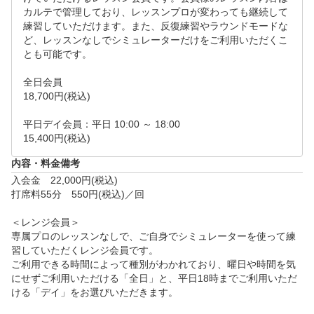
カルテで管理しており、レッスンプロが変わっても継続して
●レッスンタイムスケジュール

練習していただけます。また、反復練習やラウンドモードな
火曜～金曜

ど、レッスンなしでシミュレーターだけをご利用いただくこ
①10:00～10:55　②11:00～11:55　③13:00～13:55　
とも可能です。

④14:00～14:55　⑤15:00～15:55　⑥16:00～16:55　
全日会員

⑦18:30～19:25　⑧19:30～20:25　⑨20:30～21:25

18,700円(税込)

土日祝

①9:00～9:55　②10:00～10:55　③11:00～11:55　④
平日デイ会員：平日 10:00 ～ 18:00

13:00～13:55　⑤14:00～14:55　⑥15:00～15:55　⑦
16:00～16:55　⑧17:30～18:25　⑨18:30～19:25

内容・料金備考
ご希望の日時をリクエスト画面よりご提示ください。
入会金　22,000円(税込)

追ってご連絡差し上げます。

打席料55分　550円(税込)／回

※お二人以上で同一のお時間にレッスンの受講をご希
＜レンジ会員＞

望される場合はお一人ずつリクエストをお願いいたし
専属プロのレッスンなしで、ご自身でシミュレーターを使って練
習していただくレンジ会員です。

ます。

ご利用できる時間によって種別がわかれており、曜日や時間を気
また、リクエスト画面の「悩み・質問など」の項目に
にせずご利用いただける「全日」と、平日18時までご利用いただ
、その旨のご記入をお願いいたします。

ける「デイ」をお選びいただきます。

※こちらのプランは【初回限定】です。当店、もしく