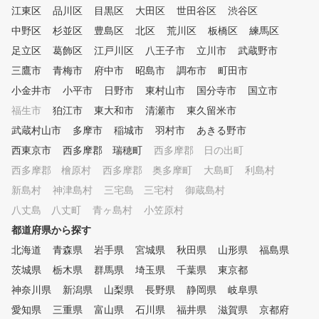
江東区
品川区
目黒区
大田区
世田谷区
渋谷区
中野区
杉並区
豊島区
北区
荒川区
板橋区
練馬区
足立区
葛飾区
江戸川区
八王子市
立川市
武蔵野市
三鷹市
青梅市
府中市
昭島市
調布市
町田市
小金井市
小平市
日野市
東村山市
国分寺市
国立市
福生市
狛江市
東大和市
清瀬市
東久留米市
武蔵村山市
多摩市
稲城市
羽村市
あきる野市
西東京市
西多摩郡 瑞穂町
西多摩郡 日の出町
西多摩郡 檜原村
西多摩郡 奥多摩町
大島町
利島村
新島村
神津島村
三宅島 三宅村
御蔵島村
八丈島 八丈町
青ヶ島村
小笠原村
都道府県から探す
北海道
青森県
岩手県
宮城県
秋田県
山形県
福島県
茨城県
栃木県
群馬県
埼玉県
千葉県
東京都
神奈川県
新潟県
山梨県
長野県
静岡県
岐阜県
愛知県
三重県
富山県
石川県
福井県
滋賀県
京都府