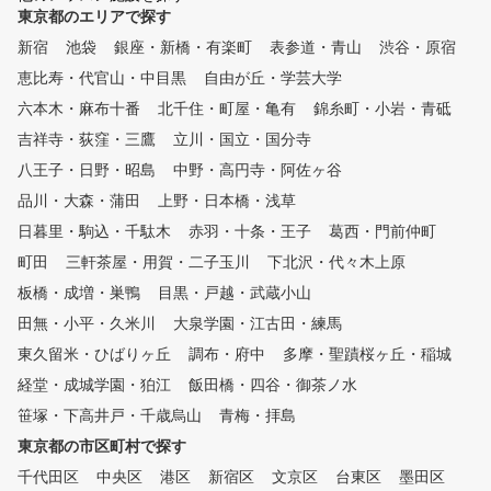
東京都のエリアで探す
クしてしまう、どうしよ
・さらなるレベルアップを
新宿
池袋
銀座・新橋・有楽町
表参道・青山
渋谷・原宿
したい・・・ 体験レッスンは
恵比寿・代官山・中目黒
自由が丘・学芸大学
随時開催しております！お
にご参加下さい。
六本木・麻布十番
北千住・町屋・亀有
錦糸町・小岩・青砥
吉祥寺・荻窪・三鷹
立川・国立・国分寺
八王子・日野・昭島
中野・高円寺・阿佐ヶ谷
品川・大森・蒲田
上野・日本橋・浅草
日暮里・駒込・千駄木
赤羽・十条・王子
葛西・門前仲町
町田
三軒茶屋・用賀・二子玉川
下北沢・代々木上原
板橋・成増・巣鴨
目黒・戸越・武蔵小山
田無・小平・久米川
大泉学園・江古田・練馬
東久留米・ひばりヶ丘
調布・府中
多摩・聖蹟桜ヶ丘・稲城
経堂・成城学園・狛江
飯田橋・四谷・御茶ノ水
笹塚・下高井戸・千歳烏山
青梅・拝島
東京都の市区町村で探す
千代田区
中央区
港区
新宿区
文京区
台東区
墨田区