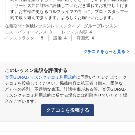
、サービス共に詳細に評価していただき重ねてお礼申し上げま
す。お客様の更なるゴルフライフの向上に、プロ・スタッフ一
同で取り組んで参ります。よろしくお願いいたします。
在籍期間 :
体験レッスン
レッスンタイプ :
グループレッスン
コストパフォーマンス
3
レッスン内容
4
インストラクター
5
設備
4
雰囲気
4
クチコミをもっと見る
このレッスン施設を評価する
楽天GORAレッスンクチコミ利用規約
に同意いただいた上で、ク
チコミを投稿してください。掲載内容に第三者（個人、団体な
ど）への差別、不適切な表現、誹謗中傷がある等、楽天GORAレ
ッスンクチコミ利用規約に反する場合には削除させていただく場
合がございます。
クチコミを投稿する