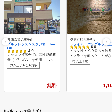
東京都 八王子市
東京都 八王子市
ゴルフレッスンスタジオ Tee
トライアーバンゴルフ八王
4.6
Off
＜＜女性・初心者の方歓迎
4.9
レッスン打席全てに高性能解析
・クラブを触ったことが
機（プリズム）を使用し、ハイ
・クラブを持っていない 
八王子駅
スピードカメラで打点も明確に
八王子みなみ野駅
事帰りに通いたい ・習っ
わかります。 また、場内には
コースデビューできるかし
パターグリーン（自動リターン
・料金が気になる。ゴルフ
式）や男・女ロッカーも完備し
金がかかると聞くけど・・
ております。 駐車場も最大12
無料
1,1
＜＜基本からやり直したい
台停められる（無料）スペース
＞ ・最近、飛距離が落ち
があります。
た。どうしたらいいのか
・我流スイングを直したい
練習場ではうまくうてるの
他のレッスン施設を探す
ースでは・・・ ・突然シ