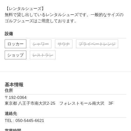
③ショット分析

ハイスピードカメラを使用した弾道解析は正確なボールの軌道を
【レンタルシューズ】

再現し、ターゲットに対するショットの精度が確認できます。

無料で貸し出しているレンタルシューズです。一般的なサイズの
また、クラブヘッドの軌道に対してインパクト時のフェイス向き
ゴルフシューズはご用意しております。
軌道、専用センサーによるボールとクラブの数値を精密に確認で
きます。

設備
そして、データを比較して最適なクラブを見つけることができる
ロッカー
シャワー
サウナ
プライベートレンジ
フィッティングモードもおすすめです。

ショップ
レストラン
④専用アプリでいつでも確認

お持ちのスマホでスイング動画やショットデータの確認が可能で
す。毎日の練習前にチェックして効率の良い練習をすることがで
きます。
基本情報
住所
〒192-0364
東京都 八王子市南大沢2-25　フォレストモール南大沢　3F
連絡先
TEL : 050-5445-6621
営業時間