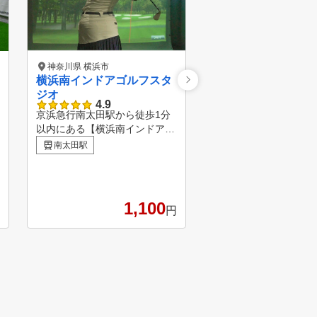
神奈川県 横浜市
神奈川県 横浜市
横浜南インドアゴルフスタ
ZUUUM GOLF RA
ジオ
内馬車道店
4.9
100切り専門ゴルフ練
京浜急行南太田駅から徒歩1分
全会員制の月額定額です
以内にある【横浜南インドアゴ
時間、毎日でも通って
関内駅
ルフスタジオ】です。インドア
南太田駅
ことが出来ます。 初心
だから季節や天候に左右されず
ラウンドデビューでき
、いつでも快適にゴルフにお取
基本プログラム。100
り組みいただけます。 ・24時
、スイング作りとラウ
間365日いつでもご利用いただ
1,100
1
ージメントプログラム。
円
けます。 ・駅チカで便利なう
なら、アプローチとパ
え、至近に格安コインパーキン
グを合わせたプログラ
グも多数あります。 ・個人練
習（24時間）はもちろん、スタ
ッフやPGAティーチングプロの
レッスンもご提供いたします（
一部有料、ご提供時間に制限あ
ります）。 ・弾道、インパク