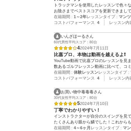
トラックマンを使用したレッスンで色々な
お陰さまでベストスコアを更新できまして
在籍期間 :
1～2年
レッスンタイプ :
マンツ
コストパフォーマンス
4
レッスン内
いんざほーるさん
60代
男性
平均スコア：80台
4
2024年7月11日
比嘉プロ、本物は動画を越えるよ❗
YouTube動画で比嘉プロのレッスンを見ま
数あるゴルフレッスン動画に比べて、コミ
在籍期間 :
体験レッスン
レッスンタイプ :
コストパフォーマンス
4
レッスン内
お買い物中毒毒毒さん
30代
女性
平均スコア：80台
5
2024年7月10日
丁寧でわかりやすい！
インストラクターが自分のスイングを見
たくさんあり眼から鱗でした！これからも
在籍期間 :
4～6ヶ月
レッスンタイプ :
マン