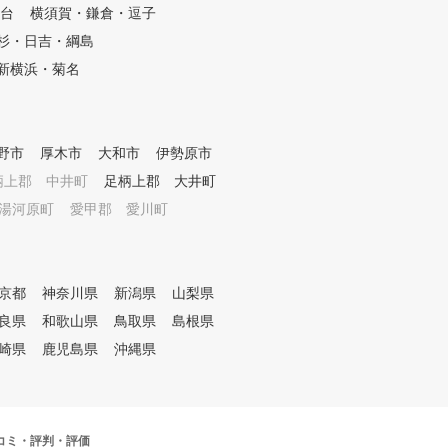
台
横須賀・鎌倉・逗子
ト時の映像、クラブスピードや
スピン量などの分析数値、フォ
杉・日吉・綱島
ーム映像などご覧いただける、
新横浜・菊名
秀逸な分析機器を各打席に配置
しています。 レッスンで明確
になった課題をこの機器を使用
して自己練習～レッスン受講～
野市
厚木市
大和市
伊勢原市
自己練習、を繰り返すことで飛
躍的な上達が期待できます。
柄上郡 中井町
足柄上郡 大井町
・池越えやドッグレッグなど、
湯河原町
愛甲郡 愛川町
バーチャルコース上で実戦的な
練習も可能です。 シミュレー
ションパッティング、傾斜グリ
ーンを使ってパター練習も思う
京都
神奈川県
新潟県
山梨県
存分していただけます（パター
は会員無料）。
良県
和歌山県
鳥取県
島根県
崎県
鹿児島県
沖縄県
クチコミ・評判・評価