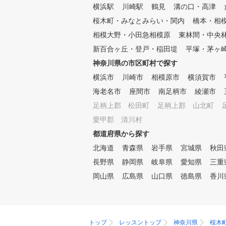
横浜駅
川崎駅
鶴見
溝の口・高津
スンプロも加わり、さらに楽し
く上達できるレッスン環境も整
桜木町・みなとみらい・関内
橋本・相
っています。
相模大野・小田急相模原
東林間・中央
新百合ヶ丘・登戸・稲田堤
平塚・茅ヶ
神奈川県の市区町村で探す
横浜市
川崎市
相模原市
横須賀市
海老名市
座間市
南足柄市
綾瀬市
足柄上郡 松田町
足柄上郡 山北町
愛甲郡 清川村
都道府県から探す
北海道
青森県
岩手県
宮城県
秋田
長野県
静岡県
岐阜県
愛知県
三重
岡山県
広島県
山口県
徳島県
香川
トップ
レッスントップ
神奈川県
桜木