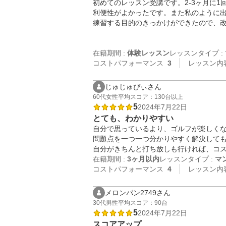
初めてのレッスン受講です。2-3ヶ月に1
利便性がよかったです。また私のように出
練習する目的のきっかけができたので、改
在籍期間 :
体験レッスン
レッスンタイプ :
コストパフォーマンス
3
レッスン内
じゅじゅぴぃさん
60代
女性
平均スコア：130台以上
5
2024年7月22日
とても、わかりやすい
自分で思っているより、ゴルフが楽しくな
問題点を一つ一つ分かりやすく解決しても
自分がきちんと打ち放しも行ければ、コ
在籍期間 :
3ヶ月以内
レッスンタイプ :
マ
コストパフォーマンス
4
レッスン内
メロンパン2749さん
30代
男性
平均スコア：90台
5
2024年7月22日
スコアアップ