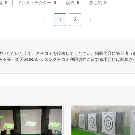
容
5
インストラクター
5
設備
5
雰囲気
5
1
2
意いただいた上で、クチコミを投稿してください。掲載内容に第三者（
ある等、楽天GORAレッスンクチコミ利用規約に反する場合には削除さ