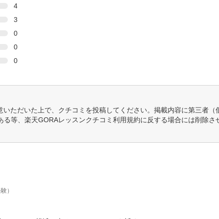
4
3
0
0
0
意いただいた上で、クチコミを投稿してください。掲載内容に第三者（
ある等、楽天GORAレッスンクチコミ利用規約に反する場合には削除さ
経験）