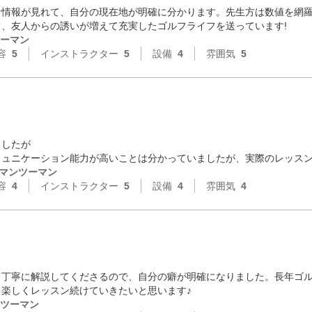
情報が見れて、自分の現在地が明確に分かります。先生方は数値を網羅
、友人からの誘いが増えて充実したゴルフライフを送っています!
ーマン
容
5
インストラクター
5
設備
4
雰囲気
5
したが

ュニケーション能力が高いことは分かっていましたが、実際のレッスンの満
マンツーマン
容
4
インストラクター
5
設備
4
雰囲気
4
て丁寧に解説してくださるので、自分の癖が明確になりました。長年ゴ
楽しくレッスン続けていきたいと思います♪
ツーマン