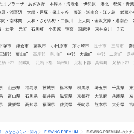
出来るようになります。 また
たまプラーザ・あざみ野
本厚木・海老名・伊勢原
港北・都筑・青葉
、ショットのデータとして飛距
模原・淵野辺
大船・戸塚・保土ヶ谷
藤沢・湘南台・江ノ島
武蔵小
離・ミート率・スピン量などが
表示されます。 ショットデー
林間・南林間
大和・さがみ野・二俣川
上大岡・金沢文庫・港南台
タやスイング動画で質の高い練
崎・辻堂
元町・石川町
小田原・鴨宮・国府津
東神奈川・子安
習からスキルアップが目指せま
す！ VIRGOLFはレッスンと練
習の出来るハイブリット型のゴ
平塚市
鎌倉市
藤沢市
小田原市
茅ヶ崎市
逗子市
三浦市
秦
ルフスクールです。
三浦郡 葉山町
高座郡 寒川町
中郡 大磯町
中郡 二宮町
足
足柄上郡 開成町
足柄下郡 箱根町
足柄下郡 真鶴町
足柄下郡 
県
山形県
福島県
茨城県
栃木県
群馬県
埼玉県
千葉県
東
県
富山県
石川県
福井県
滋賀県
京都府
大阪府
兵庫県
奈
県
愛媛県
高知県
福岡県
佐賀県
長崎県
熊本県
大分県
宮
町・みなとみらい・関内
E-SWING‐PREMIUM‐
E-SWING‐PREMIUM‐の