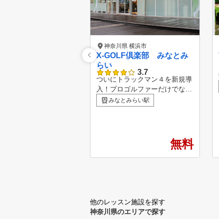
神奈川県 横浜市
X-GOLF倶楽部 みなとみ
らい
3.7
ついにトラックマン４を新規導
入！プロゴルファーだけでなく
メジャーリーガーも使用すると
みなとみらい駅
いう弾道測定器「トラックマン
４」は、今まででは測定できな
かったミート状態や入射角、さ
らにはクラブの動きまで読み取
無料
り、打球がなぜこうなったのか
を数値で解析してくれます。さ
らには、約500の名門コースの
バーチャルゴルフができるため
、上級者はもちろんのこと、友
人やご夫婦でワイワイ楽しくバ
他のレッスン施設を探す
ーチャルラウンドをすることも
神奈川県のエリアで探す
できます。 また、新たなレッ