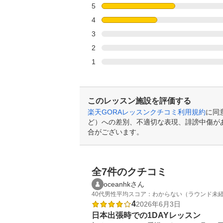
5
4
3
2
1
このレッスン施設を評価する
楽天GORAレッスンクチコミ利用規約
に同
ど）への差別、不適切な表現、誹謗中傷が
合がございます。
全7件のクチコミ
oceanhkさん
40代
男性
平均スコア：わからない（ラウンド未
4
2026年6月3日
日本出張時での1DAYレッスン