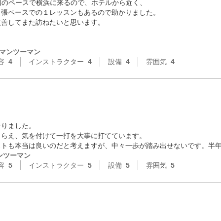
回のペースで横浜に来るので、ホテルから近く、

張ペースでの１レッスンもあるので助かりました。

善してまた訪ねたいと思います。

マンツーマン
容
4
インストラクター
4
設備
4
雰囲気
4
りました。

らえ、気を付けて一打を大事に打てています。

ストも本当は良いのだと考えますが、中々一歩が踏み出せないです。半
ンツーマン
容
5
インストラクター
5
設備
5
雰囲気
5