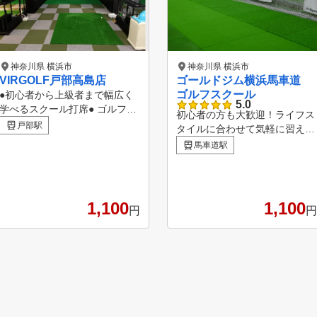
神奈川県 横浜市
神奈川県 横浜市
VIRGOLF戸部高島店
ゴールドジム横浜馬車道
ゴルフスクール
●初心者から上級者まで幅広く
5.0
学べるスクール打席● ゴルフの
初心者の方も大歓迎！ライフス
知識を知れば出来なかったこと
戸部駅
タイルに合わせて気軽に習える
が出来るようになります。 ゴ
！ 1レッスン85分の充実指導‼
馬車道駅
ルフスクールの活用方法は、上
通いやすい４つのポイント！
手くなることを任せるのではな
①インドアだから１年中快適
く、知らないことを自ら学び考
②駅近 ③少人数制で安心 ④ゴ
えることです。 自ら考えて得
ルフクラブ無料レンタル完備
1,100
1,100
たものは一生ものです。わたし
円
円
達と一緒に考えて上達していき
ましょう。 ●高性能シミュレー
ターを利用して質の高い練習が
出来るレンジ打席● 自分のスイ
ングが毎ショット録画されます
ので、スイングを分析し修正す
ることで 安定したショットが