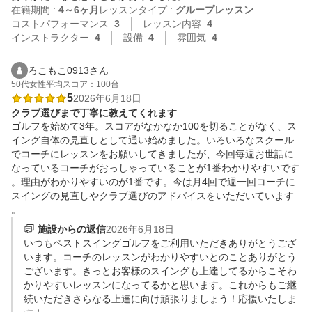
在籍期間 :
4～6ヶ月
レッスンタイプ :
グループレッスン
コストパフォーマンス
3
レッスン内容
4
インストラクター
4
設備
4
雰囲気
4
ろこもこ0913さん
50代
女性
平均スコア：100台
5
2026年6月18日
クラブ選びまで丁寧に教えてくれます
ゴルフを始めて3年。スコアがなかなか100を切ることがなく、ス
イング自体の見直しとして通い始めました。いろいろなスクール
でコーチにレッスンをお願いしてきましたが、今回毎週お世話に
なっているコーチがおっしゃっていることが1番わかりやすいです
。理由がわかりやすいのが1番です。今は月4回で週一回コーチに
スイングの見直しやクラブ選びのアドバイスをいただいています
。
施設からの返信
2026年6月18日
いつもベストスイングゴルフをご利用いただきありがとうござ
います。コーチのレッスンがわかりやすいとのことありがとう
ございます。きっとお客様のスイングも上達してるからこそわ
かりやすいレッスンになってるかと思います。これからもご継
続いただきさらなる上達に向け頑張りましょう！応援いたしま