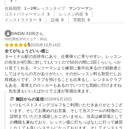
す！
在籍期間 :
1～2年
レッスンタイプ :
マンツーマン
コストパフォーマンス
3
レッスン内容
5
インストラクター
5
設備
5
雰囲気
5
DAIDAI.X100さん
50代
男性
平均スコア：90台
5
2025年10月14日
全てがちょうどいい感じ
ターミナル駅の吉祥寺にあり、仕事帰りに寄りやすい。レッスン
の先生が4打席に対して1人つくので50分の間に2回くらいしっか
り見てくれる。マンツーマンより練習に集中出来るので経験者と
してはそちらの方がありがたい。その分レッスン料も割安だしお
得感ありです。クラブを預けることも出来るし、レンタルクラブ
もある。着替えのロッカーもあるのでいつでも気軽に行けますね
。先生達もいい人ばかりで上達が実感出来ます。
施設からの返信
2026年6月18日
いつもベストスイングゴルフをご利用いただきありがとうござ
います。そしてお褒めのお言葉、そして当スクールの特徴のご
説明までいただき感謝しかございません。当店は練習場として
の機能も兼ねており、レッスン後に打ちっぱなしに行って練習
しなくても良いシステムになっております。そしてインストラ