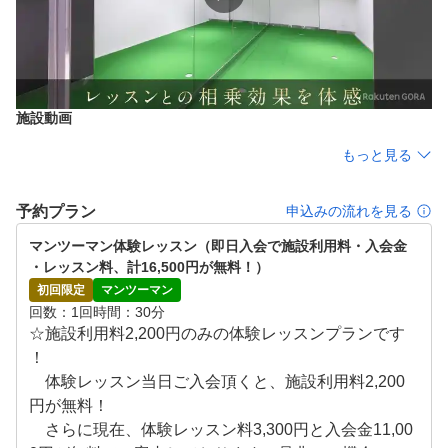
うになってきます。

■パッティング練習場で思い存分パッティング練習

“プロや上級者になるほどパターに力を注ぐ”と言われるほ
ど、スコアメイクに重要な役割を果たすパッティング。

施設動画
地道な動作の精度を高めることこそ、スコアアップの鍵と
なってきます。「ショートパットが入らない」「ロングパ
もっと見る
ットの距離が合わない」など課題をレッスンを受けながら
技術向上させていきましょう。
予約プラン
申込みの流れを見る
マンツーマン体験レッスン（即日入会で施設利用料・入会金
・レッスン料、計16,500円が無料！）
初回限定
マンツーマン
回数
1回
時間
30分
☆施設利用料2,200円のみの体験レッスンプランです
！

　体験レッスン当日ご入会頂くと、施設利用料2,200
円が無料！

　さらに現在、体験レッスン料3,300円と入会金11,00