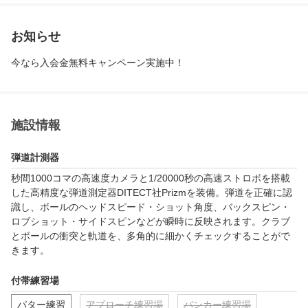
お知らせ
今なら入会金無料キャンペーン実施中！
施設情報
弾道計測器
秒間1000コマの高速度カメラと1/20000秒の高速ストロボを搭載
した高精度な弾道測定器DITECT社Prizmを装備。弾道を正確に認
識し、ボールのヘッドスピード・ショット角度、バックスピン・
ロブショット・サイドスピンなどが瞬時に反映されます。クラブ
とボールの衝突と軌道を、多角的に細かくチェックすることがで
きます。
付帯練習場
パター練習
アプローチ練習場
バンカー練習場