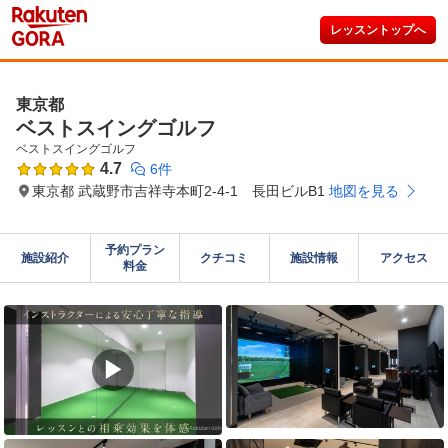
レッスントップへ
東京都
ベストスイングゴルフ
ベストスイングゴルフ
4.7
6件
東京都 武蔵野市吉祥寺本町2-4-1 長田ビルB1
地図を見る
予約プラン

施設紹介
クチコミ
施設情報
アクセス
料金
▶