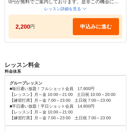
0円が無料でご案内しております。是非この機会にご
利用ください！

レッスン詳細を見る
☆体験レッスンはマンツーマンで行わせていただきま
2,200
申込みに進む
円
す！是非お悩みなど直接インストラクターへご相談く
ださい！

　通常マンツーマンですが、お友達二人で同時も可能
です！その場合は、２名様それぞれでリクエスト予約
をお願い致します。

レッスン料金
　その際、同時間でリクエスト頂き、『悩み・質問な
料金体系
ど』の欄にお友達同士である旨を記載お願いします。
グループレッスン
■毎日通い放題！フルショット会員　17,800円

【レッスン】月～金 10:00～21:00　土日祝 10:00～20:00

【練習打席】月～金 7:00～23:00　土日祝 7:00～23:00

■平日通い放題！平日ショット会員　14,800円

【レッスン】月～金 10:00～21:00
