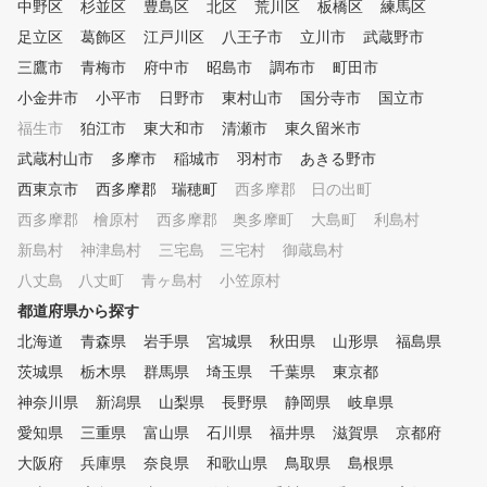
ロのレッスンを、毎日、何
中野区
杉並区
豊島区
北区
荒川区
板橋区
練馬区
も受けられます。また打席
足立区
葛飾区
江戸川区
八王子市
立川市
武蔵野市
い放題なので、一人で練習
三鷹市
青梅市
府中市
昭島市
調布市
い時にはシミュレーション
町田市
って、効率よく練習できま
小金井市
小平市
日野市
東村山市
国分寺市
国立市
お客様のご予定にあわせて
福生市
狛江市
東大和市
清瀬市
東久留米市
利用ください。 ④ゴルフ初心
者から上級者まで楽しめる
武蔵村山市
多摩市
稲城市
羽村市
あきる野市
モード 同じシチュエーシ
西東京市
西多摩郡 瑞穂町
西多摩郡 日の出町
で繰り返しショット練習し
西多摩郡 檜原村
西多摩郡 奥多摩町
、ゲーム感覚でティーショ
大島町
利島村
やアプローチの練習を楽し
新島村
神津島村
三宅島 三宅村
御蔵島村
り、実際のコースをリアル
八丈島 八丈町
青ヶ島村
小笠原村
現したコースでラウンドし
、数多くの練習モードがあ
都道府県から探す
すので、そのときの気分に
北海道
青森県
岩手県
宮城県
秋田県
山形県
福島県
せて、飽きずに練習してい
茨城県
栃木県
群馬県
埼玉県
千葉県
けます。
東京都
神奈川県
新潟県
山梨県
長野県
静岡県
岐阜県
愛知県
三重県
富山県
石川県
福井県
滋賀県
京都府
大阪府
兵庫県
奈良県
和歌山県
鳥取県
島根県