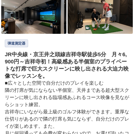
弾道測定器
JR中央線・京王井之頭線吉祥寺駅徒歩5分 月々6,
900円～吉祥寺初！高級感ある半個室のプライベー
トな打席で巨大スクリーンに映し出される大迫力映
像でレッスンを。
■広々とした空間で自分だけのプレイを楽しむ

隣の打席が気にならない半個室、天井まである超大型スク
リーンに映し出される臨場感あふれるコース映像を見なが
らショット練習。

吉祥寺にいながら最上級のゴルフ体験ができます。重厚な
仕切りがあるので隣の打席も気にならず、自分だけのプレ
イが楽しめます。また、

月に何回通っても会費が変わらないので、お選び頂いたコ