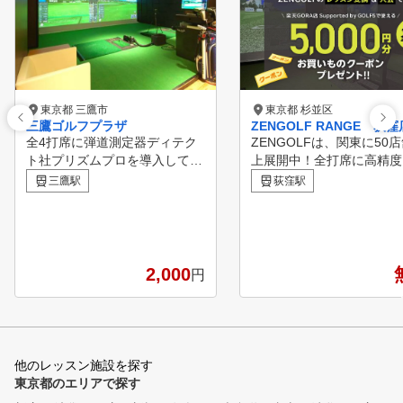
東京都 三鷹市
東京都 杉並区
三鷹ゴルフプラザ
ZENGOLF RANGE 荻窪
全4打席に弾道測定器ディテク
ZENGOLFは、関東に50
ト社プリズムプロを導入してい
上展開中！全打席に高精度
ます。 1秒1500コマでインパク
ュレーターを完備したレッ
三鷹駅
荻窪駅
トを捉える高速カメラと前方後
受け放題・レンジ使い放題
方の2カメラでクラブの動きと
額制インドアゴルフスクー
身体の動きが一目瞭然です。
練習場です。 専属プロの
元ツアープロ前田雄大ヘッドコ
フレッスンが、毎日いつで
ーチに加えベテランコーチ、女
度でも受けられて、短期間
2,000
円
性コーチも在籍、あなたにぴっ
スコアアップを目指すこと
たりのコーチが見つかります。
きます。 ①全打席に高性能シ
三鷹駅前から送迎付きのラウン
ミュレーター設置 高精度
ドレッスンも毎週開催、結果が
ュレーターにより、フェー
出るレッスンをお約束します。
ドローなどの球筋を忠実に
他のレッスン施設を探す
動的ストレッチマシン「ホグレ
。ショット改善に必要な項
東京都のエリアで探す
ル」も導入しスイングにおける
数値化され、ゴルフの現状