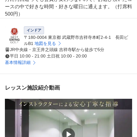
ースの中で好きな時間・好きな曜日に通えます。（打席料
500円）

■設備の充実

インドア
女性に嬉しい大きなロッカールーム、専用トイレや洗面台
〒180-0004 東京都 武蔵野市吉祥寺本町2-4-1 長田ビ
、お着替えルームも完備。おしぼりの提供やフリードリン
ルB1
地図を見る
JR中央線・京王井之頭線 吉祥寺駅から徒歩で5分
クもあります！

平日 10:00 - 21:00 土日祝 10:00 - 20:00
基本情報詳細
＜レッスンを受けながら自分のゴルフを客観的に捉える　
”飛距離を伸ばしながら正確なアプローチの練習”でスコア
アップ＞

レッスン施設紹介動画
■レッスンとシュミレーションの相乗効果を体感

インストラクターにスイングを教わりながら、弾道を正確
に測定することができる高精度シュミレーターを用いた練
習を積み重ねることで、自分のゴルフの癖や特徴を知るこ
とができ、レベルアップすることができます。

飛距離が伸び、スコアが安定してくることを実感できるよ
▶