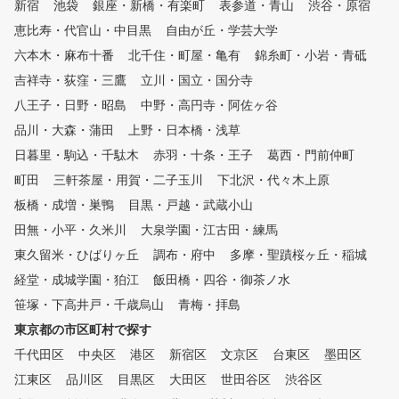
新宿
池袋
銀座・新橋・有楽町
表参道・青山
渋谷・原宿
代償動作を防ぎケガを予防しま
題が「見える化」されます
す。 ※現在左利き打席のご用
た、毎回自動的に2方向か
恵比寿・代官山・中目黒
自由が丘・学芸大学
意ができなくなっておりますの
イング撮影しており、スロ
六本木・麻布十番
北千住・町屋・亀有
錦糸町・小岩・青砥
で、その旨ご承知おきください
生や一時停止などで自分の
吉祥寺・荻窪・三鷹
。
立川・国立・国分寺
ームを客観的かつ詳細に確
ることができます。 ②シミュ
八王子・日野・昭島
中野・高円寺・阿佐ヶ谷
レーターを活用した専属プ
品川・大森・蒲田
上野・日本橋・浅草
よるレッスン シミュレー
により「見える化」された
日暮里・駒込・千駄木
赤羽・十条・王子
葛西・門前仲町
タをもとに、外部資格を有
町田
三軒茶屋・用賀・二子玉川
下北沢・代々木上原
専属プロがレッスンをおこ
板橋・成増・巣鴨
目黒・戸越・武蔵小山
ます。会員様に目標をお聞
、シミュレーターの映像や
田無・小平・久米川
大泉学園・江古田・練馬
データを確認しながら、会
東久留米・ひばりヶ丘
調布・府中
多摩・聖蹟桜ヶ丘・稲城
にわかりやすくレッスンし
。会員様一人一人のレッス
経堂・成城学園・狛江
飯田橋・四谷・御茶ノ水
容をカルテで共有しており
笹塚・下高井戸・千歳烏山
青梅・拝島
回の復習や今後の課題など
東京都の市区町村で探す
続してレッスンを受けてい
けます。 ③レッスン受け放題
千代田区
中央区
港区
新宿区
文京区
台東区
墨田区
、レンジ使い放題のサブス
江東区
品川区
目黒区
大田区
世田谷区
渋谷区
デル 外部資格を有する専