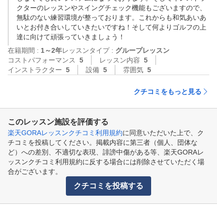
クターのレッスンやスイングチェック機能もございますので、
無駄のない練習環境が整っております。これからも和気あいあ
いとお付き合いしていきたいですね！そして何よりゴルフの上
達に向けて頑張っていきましょう！
在籍期間 :
1～2年
レッスンタイプ :
グループレッスン
コストパフォーマンス
5
レッスン内容
5
インストラクター
5
設備
5
雰囲気
5
クチコミをもっと見る
このレッスン施設を評価する
楽天GORAレッスンクチコミ利用規約
に同意いただいた上で、ク
チコミを投稿してください。掲載内容に第三者（個人、団体な
ど）への差別、不適切な表現、誹謗中傷がある等、楽天GORAレ
ッスンクチコミ利用規約に反する場合には削除させていただく場
合がございます。
クチコミを投稿する