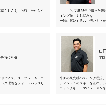
素晴らしさを、的確に分かりや
	ゴルフ歴25年で培った経験から、老若男女、その方々にあったス
イング作りやお悩みを、 

一緒に解決するお手伝いをさせ
山
ブ事情に精通
米国
アドバイス。クラブメーカーで
米国の最先端のスイング理論、
イング理論をフィードバックし
ジメント等のスキルを基に、シ
スイングをテーマにレッスンを