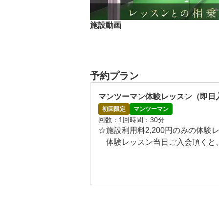
■パッティング練習場で思い存分パッティ
“プロや上級者になるほどパターに力を
施設動画
イクに重要な役割を果たすパッティング
地道な動作の精度を高めることこそ、ス
。「ショートパットが入らない」「ロン
ど課題をレッスンを受けながら技術向上
予約プラン
マンツーマン体験レッスン（即日入
初回限定
マンツーマン
回数
1回
時間
30分
☆施設利用料2,200円のみの体験
　体験レッスン当日ご入会頂くと、施
　さらに現在、体験レッスン料3,3
にご利用ください！

☆体験レッスンはマンツーマンで
談ください！

　通常マンツーマンですが、お友