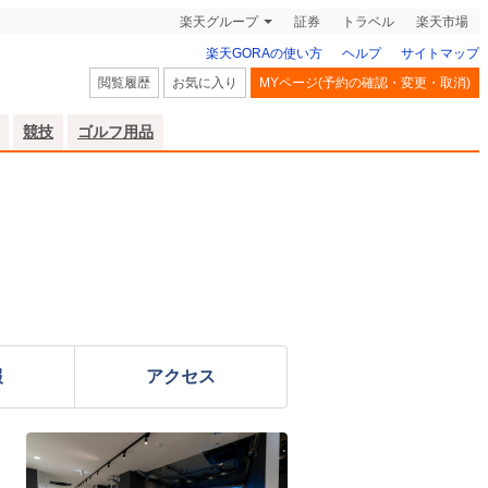
楽天グループ
証券
トラベル
楽天市場
楽天GORAの使い方
ヘルプ
サイトマップ
閲覧履歴
お気に入り
MYページ(予約の確認・変更・取消)
競技
ゴルフ用品
報
アクセス