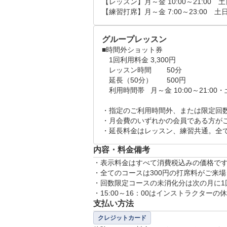
【レッスン】月～金 10:00～21:00　土日祝
【練習打席】月～金 7:00～23:00　土日祝
グループレッスン
■時間外ショット券

　1回利用料金	3,300円

　レッスン時間	50分

　延長（50分）	500円

　利用時間帯	月～金 10:00～21:00・土日祝 10:00～20:00

・指定のご利用時間外、または限定回数
・月会費のいずれかの会員である方がご
・延長料金はレッスン、練習共通。全
内容・料金備考
・表示料金はすべて消費税込みの価格です
・全てのコースは300円の打席料がご来場
・回数限定コースの未消化分は次の月に1
・15:00～16：00はインストラクタ
支払い方法
クレジットカード