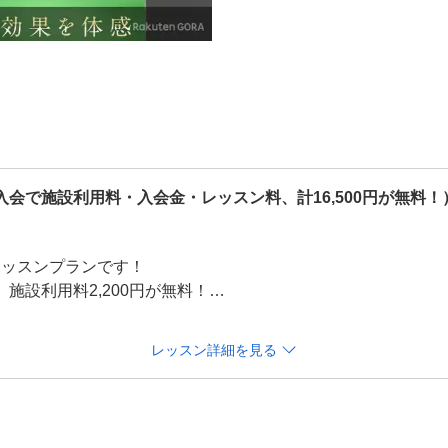
ング練習

注ぐ”と言われるほど、スコアメ
。

コアアップの鍵となってきます
グパットの距離が合わない」な
させていきましょう。
会で施設利用料・入会金・レッスン料、計16,500円が無料！
レッスンプランです！

設利用料2,200円が無料！

00円と入会金11,000円が無料でご案内しております。是非こ
レッスン詳細を見る
行わせていただきます！是非お悩みなど直接インストラクター
達二人で同時も可能です！その場合は、２名様それぞれでリク