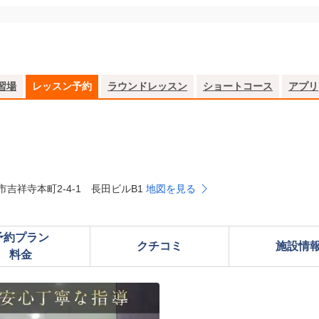
習場
レッスン予約
ラウンドレッスン
ショートコース
アプリ
市吉祥寺本町2-4-1 長田ビルB1
地図を見る
予約プラン

クチコミ
施設情
料金