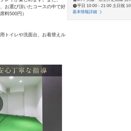
平日 10:00 - 21:00 土日祝 10:
、お選び頂いたコースの中で好
基本情報詳細
料500円）

用トイレや洗面台、お着替えル
リンクもあります！

客観的に捉える　”飛距離を伸ば
アアップ＞

を体感

がら、弾道を正確に測定するこ
た練習を積み重ねることで、自
、レベルアップすることができ
とを実感できるようになってき