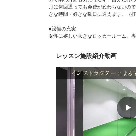
月に何回通っても会費が変わらないので
きな時間・好きな曜日に通えます。（打席
■設備の充実

女性に嬉しい大きなロッカールーム、専
ームも完備。おしぼりの提供やフリード
レッスン施設紹介動画
＜レッスンを受けながら自分のゴルフを
しながら正確なアプローチの練習”でスコ
■レッスンとシュミレーションの相乗効果
インストラクターにスイングを教わりな
とができる高精度シュミレーターを用い
分のゴルフの癖や特徴を知ることができ
▶
ます。

飛距離が伸び、スコアが安定してくるこ
ます。
