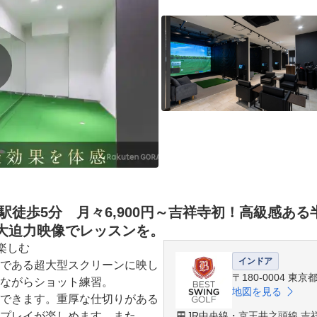
駅徒歩5分 月々6,900円～吉祥寺初！高級感あ
大迫力映像でレッスンを。
しむ

インドア
である超大型スクリーンに映し
〒180-0004 東
ながらショット練習。

地図を見る
できます。重厚な仕切りがある
プレイが楽しめます。また、

JR中央線・京王井之頭線 吉