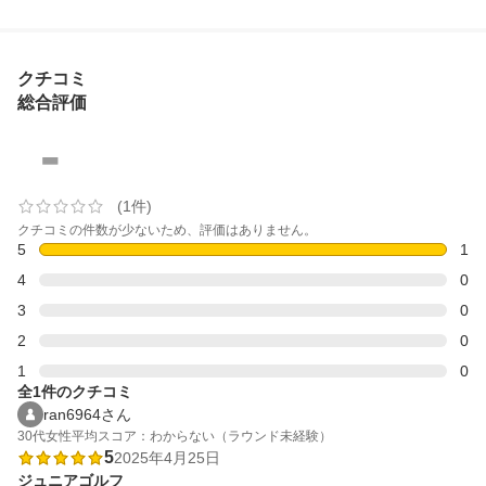
クチコミ
総合評価
-
(1件)
クチコミの件数が少ないため、評価はありません。
5
1
4
0
3
0
2
0
1
0
全1件のクチコミ
ran6964さん
30代
女性
平均スコア：わからない（ラウンド未経験）
5
2025年4月25日
ジュニアゴルフ