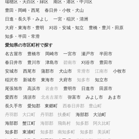
瑞穂区・天白区・緑区
南区・港区・中川区
切りや苦手な部分のサポー
フスクールも開催！ ～お客様
行い ゴルフ仲間を わっ！
豊田・岡崎・西尾
ひとり一人のお悩みにプロが対
春日井・小牧・犬山
かせる成果を出せるようお
応いたします～ ・来月のコン
日進・長久手・みよし
一宮・稲沢・清洲
いさせていただきます！ イン
ペまでになんとかしたい ・徹
ドアゴルフで天候を気にせ
大府・東海市・豊明
刈谷・安城・知立
豊橋・豊川・田原
底的にスコアアップを目指した
いつでも練習でき 最新の
い ・アプローチのコツだけち
知多・半田・常滑
ュレーションマシンで、実
ょっと教えてほしい など、目
愛知県の市区町村で探す
コースをまわるのに近い感
標を一緒に達成していきましょ
練習できるから、コースデ
名古屋市
う！ 高精度データ分析＆測定
豊橋市
岡崎市
一宮市
瀬戸市
半田市
ー対策も万全です。 周り
でスイングやショットを可視化
春日井市
豊川市
津島市
碧南市
刈谷市
豊田市
にせず自分のゴルフに集中
しながら､実績のあるプロが懇
る環境で上達できます。 パー
安城市
西尾市
蒲郡市
犬山市
常滑市
江南市
小牧市
切丁寧にサポートいたします。
ソナルレッスンで、フォー
稲沢市
新城市
東海市
大府市
知多市
知立市
しっかりチェックしながら
尾張旭市
高浜市
岩倉市
豊明市
日進市
させて頂きます。 課題や
田原市
み解決に向けて、無理なく
愛西市
清須市
北名古屋市
弥富市
みよし市
あま市
三脚で歩めるような指導を
長久手市
愛知郡 東郷町
西春日井郡 豊山町
けています。 道具やウェアの
無料貸し出しも行っていま
丹羽郡 大口町
丹羽郡 扶桑町
海部郡 大治町
で、休日だけでなくお仕事
海部郡 蟹江町
海部郡 飛島村
知多郡 阿久比町
にも安心して通うことがで
知多郡 東浦町
知多郡 南知多町
知多郡 美浜町
す。 コースデビューしなくて
も、チキンゴルフをあなた