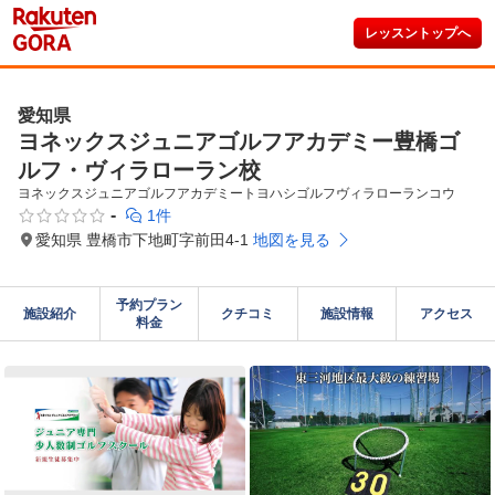
レッスントップへ
愛知県
ヨネックスジュニアゴルフアカデミー豊橋ゴ
ルフ・ヴィラローラン校
ヨネックスジュニアゴルフアカデミートヨハシゴルフヴィラローランコウ
-
1件
愛知県 豊橋市下地町字前田4-1
地図を見る
予約プラン

施設紹介
クチコミ
施設情報
アクセス
料金