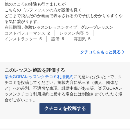
他のところの体験も行きましたが

こちらのゴルフレッスンの方が設備も良く

どこまで飛んだのか画面で表示されるので子供も分かりやすくや
る気に繋がります。
在籍期間 :
体験レッスン
レッスンタイプ :
グループレッスン
コストパフォーマンス
2
レッスン内容
5
インストラクター
5
設備
5
雰囲気
5
クチコミをもっと見る
このレッスン施設を評価する
楽天GORAレッスンクチコミ利用規約
に同意いただいた上で、ク
チコミを投稿してください。掲載内容に第三者（個人、団体な
ど）への差別、不適切な表現、誹謗中傷がある等、楽天GORAレ
ッスンクチコミ利用規約に反する場合には削除させていただく場
合がございます。
クチコミを投稿する