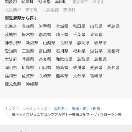
知多郡 武豊町
額田郡 幸田町
北設楽郡 設楽町
のゴルフラウンジにして頂
北設楽郡 東栄町
北設楽郡 豊根村
と嬉しいです！
都道府県から探す
北海道
青森県
岩手県
宮城県
秋田県
山形県
福島県
茨城県
栃木県
群馬県
埼玉県
千葉県
東京都
神奈川県
新潟県
山梨県
長野県
静岡県
岐阜県
愛知県
三重県
富山県
石川県
福井県
滋賀県
京都府
大阪府
兵庫県
奈良県
和歌山県
鳥取県
島根県
岡山県
広島県
山口県
徳島県
香川県
愛媛県
高知県
福岡県
佐賀県
長崎県
熊本県
大分県
宮崎県
鹿児島県
沖縄県
トップ
レッスントップ
愛知県
豊橋・豊川・田原
ヨネックスジュニアゴルフアカデミー豊橋ゴルフ・ヴィラローラン校