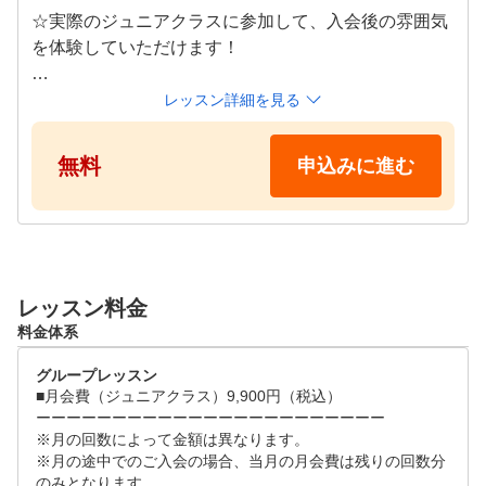
あったレベルで技術指導を行っていきます。

☆実際のジュニアクラスに参加して、入会後の雰囲気
を体験していただけます！

当アカデミーは、ジュニアゴルファー人口の拡大に向けス
タートさせました。「スイミングスクール、体操教室にす
☆レンタルクラブ（無料）でご用意しております。

レッスン詳細を見る
るか、それともゴルフスクールにするか？」と考えるほど
　手袋もお貸しすることも可能ですのでご安心くださ
に、ゴルフを身近なスポーツ、習い事にしていきたいと考
い。

無料
申込みに進む
えております。クラブを初めて握る子や、親御さんのゴル
フ経験が無い、という会員様が6割以上いますが、沢山練
☆入会のご案内は当日レター形式でお渡ししておりま
習を重ねコースデビューはもちろん、大会に出場するまで
して、後日インターネットからお手続き頂けます。

に成長しています。ジュニアクラブを無料貸出しているた
め、気軽にゴルフを体験できます。また、小学校入学前の
☆施設料（打席・ボール代）は生徒さん各自のご負担
お子さまも多く通われています。

レッスン料金
になります。1,000円〜2,000円程度ご用意ください。

料金体系
全国200校以上のジュニアスポーツスクール運営グループ
【対象年齢】4歳から

グループレッスン
だからこそ通いやすい仕組みを完備。欠席やお振替は会員
　危険が伴う場合、先生の判断でお断りさせて頂く場
■月会費（ジュニアクラス）9,900円（税込）

システムよりご自身で操作が出来るので都合が悪くなった
合が御座いますので予めご了承ください。

ーーーーーーーーーーーーーーーーーーーーーーー

時もいつでもどこでも変更可能。曜日・時間・他スクール
※月の回数によって金額は異なります。

へお振替が可能で、通っている期間中は無期限で振替もで
※月の途中でのご入会の場合、当月の月会費は残りの回数分
のみとなります。
きます。