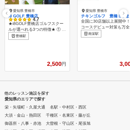
愛知県 豊橋市
愛知県 豊橋市
i8 GOLF 豊橋店
チキンゴルフ 豊橋ミラま
4.7
全国に30店舗以上展開中！
★i8GOLF豊橋店ゴルフスクー
コースデビュー対策も万全
ルが選べれる3つの特徴★ ① 少
新のシミュレーションマシ
南栄駅
人数制レッスン マンツーマン
豊橋駅
チキンゴルフにお通い頂い
または最大2名までの個別指導
る会員様の約半数は、クラ
。生徒一人ひとりの悩みに合わ
握ったことのない！といっ
せた丁寧なレッスンを提供致し
心者の状態でご来店くださ
ます！ ② 経験豊富なコーチが
おります。 お客様の目標
2,500
3,0
円
担当 経験豊富な3名のコーチに
悩みに合わせてクラブの握
よるレッスン。クラブ選びやコ
から正しいフォーム、コー
ースデビューなど、なんでもご
ビューに必要なラウンドマ
相談もください！女性コーチも
まで ご希望の内容でレッ
在籍しております。 ③ シミュ
を行い、楽しくゴルフを続
他のレッスン施設を探す
レーションゴルフによる測定と
れるサポートをさせていた
愛知県のエリアで探す
分析 毎回スイング動画を撮影
ます！ ゴルフ始めたての時こ
し、ショットの軌道やフォーム
栄・矢場町・久屋大通
名駅・中村区・西区
そ、ゴルフスクールで正し
を可視化。効果的かつ効率的な
ォームやマナーを学び、効
大須・金山・熱田区
千種区・名東区・藤が丘
練習が可能です！ ④ジュニア
く楽しく上達していきまし
ゴルフスクールあり 少人数性
御器所・八事・赤池
大曽根・守山区・尾張旭
！ もちろん経験者の方も、100
ジュニアゴルファー向けのゴル