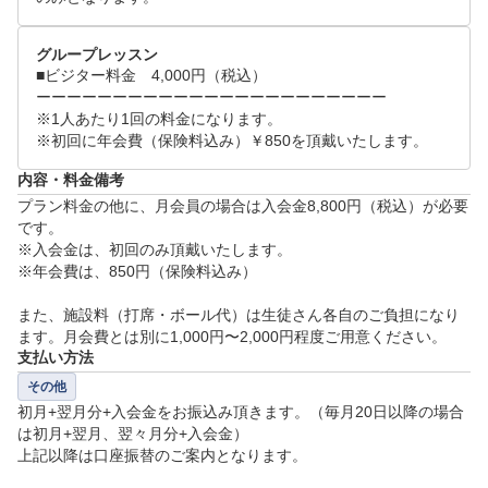
ーーーーーーーーーーーーーーーーーーーーーーーー
ーーーーーーーーーーーーーーーー

グループレッスン
■ビジター料金　4,000円（税込）

＜スケジュール＞

ーーーーーーーーーーーーーーーーーーーーーーー

※1人あたり1回の料金になります。

水曜日　16:30 - 17:30　17:30 - 18:30

※初回に年会費（保険料込み）￥850を頂戴いたします。
土曜日　13:30 - 14:30　14:40 - 15:40

内容・料金備考
プラン料金の他に、月会員の場合は入会金8,800円（税込）が必要
※リクエストされる際、時間指定無い場合は、水曜で
です。

したら16:30 -  18:30、土曜でしたら13:30 -15:40　と
※入会金は、初回のみ頂戴いたします。

設定してください。

※年会費は、850円（保険料込み）

※お申込み時、お子さまのお名前・フリガナ・生年月
また、施設料（打席・ボール代）は生徒さん各自のご負担になり
日をご記入いただけますようお願いいたします。　
ます。月会費とは別に1,000円〜2,000円程度ご用意ください。
支払い方法
その他
初月+翌月分+入会金をお振込み頂きます。（毎月20日以降の場合
は初月+翌月、翌々月分+入会金）

上記以降は口座振替のご案内となります。