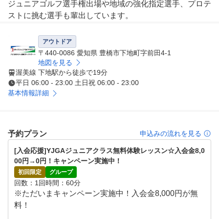
ジュニアゴルフ選手権出場や地域の強化指定選手、プロテ
ストに挑む選手も輩出しています。

YJGAの会員は、ヨネックスゴルフ商品がいつでも30％O
アウトドア
FFで購入可能。お子さまが会員でしたら、保護者様も同
〒440-0086 愛知県 豊橋市下地町字前田4-1
割引にて購入可能です。また、フィッティングや試打など
地図を見る
渥美線 下地駅から徒歩で19分
、ヨネックス施設にていつでも可能。成績次第ではヨネッ
平日 06:00 - 23:00 土日祝 06:00 - 23:00
クスとクラブ契約を結ぶ選手もいて、心強いサポートも受
基本情報詳細
けられます。

ゴルフは個人競技ですが、近年活躍している若いプロ選手
はみんなアカデミーや学校のゴルフ部など、集団での経験
予約プラン
申込みの流れを見る
を経てプロゴルファーになるケースが多くなっています。
[入会応援]YJGAジュニアクラス無料体験レッスン☆入会金8,0
『挨拶・ルール・礼儀作法』『ライバルや憧れの存在を見
00円→0円！キャンペーン実施中！
つけ闘争心、やる気の向上』『団体生活による人間関係や
初回限定
グループ
周囲との信頼関係を育む』。ヨネックスジュニアゴルフア
回数
1回
時間
60分
カデミーでは、ゴルフを通じて協調性・社会性を養うこと
※ただいまキャンペーン実施中！入会金8,000円が無
を重要なことと考えて、様々なプログラムを提供。勿論、
料！

技術指導に関しては成長により個人差があるため、個々に