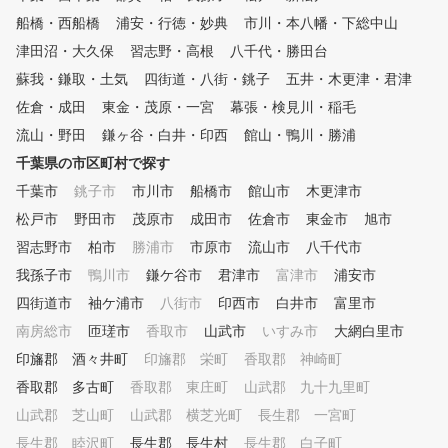
適のスイング理論をご提案する
船橋・西船橋
ことで上達をサポートします。
浦安・行徳・妙典
市川・本八幡・下総中山
■POINT３ クラブフィッティ
津田沼・大久保
習志野・高根
八千代・勝田台
ング 現在のクラブが合ってい
蘇我・鎌取・土気
四街道・八街・銚子
五井・木更津・君津
るか、レッスンプロがチェック
いたします。また、次のステッ
佐倉・成田
東金・茂原・一宮
幕張・検見川・稲毛
プに向けて使うべきクラブも合
流山・野田
鎌ヶ谷・白井・印西
館山・鴨川・勝浦
わせてご提案いたします。 ■P
千葉県の市区町村で探す
OINT４ 筋力・柔軟性 ゴルフ
に必要な筋力は他のスポーツと
千葉市
銚子市
市川市
船橋市
館山市
木更津市
異なって限られています。ご自
松戸市
野田市
茂原市
成田市
佐倉市
東金市
旭市
宅でも簡単にできるトレーニン
グメニューも合わせて提案しま
習志野市
柏市
勝浦市
市原市
流山市
八千代市
す。 ■POINT５ コースマネジ
我孫子市
鴨川市
鎌ケ谷市
君津市
富津市
浦安市
メント ほとんどのゴルファー
四街道市
がこの部分でスコアをロスして
袖ケ浦市
八街市
印西市
白井市
富里市
います。スコアアップに重要な
南房総市
匝瑳市
香取市
山武市
いすみ市
大網白里市
コースマネジメントやメンタル
印旛郡 酒々井町
印旛郡 栄町
香取郡 神崎町
トレーニング含めてレッスンい
たします。
香取郡 多古町
香取郡 東庄町
山武郡 九十九里町
山武郡 芝山町
山武郡 横芝光町
長生郡 一宮町
長生郡 睦沢町
長生郡 長生村
長生郡 白子町