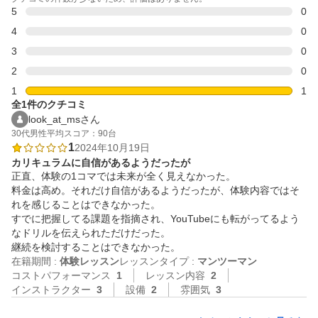
5
0
4
0
3
0
2
0
1
1
全1件のクチコミ
look_at_msさん
30代
男性
平均スコア：90台
1
2024年10月19日
カリキュラムに自信があるようだったが
正直、体験の1コマでは未来が全く見えなかった。

料金は高め。それだけ自信があるようだったが、体験内容ではそ
れを感じることはできなかった。

すでに把握してる課題を指摘され、YouTubeにも転がってるよう
なドリルを伝えられただけだった。

継続を検討することはできなかった。
在籍期間 :
体験レッスン
レッスンタイプ :
マンツーマン
コストパフォーマンス
1
レッスン内容
2
インストラクター
3
設備
2
雰囲気
3