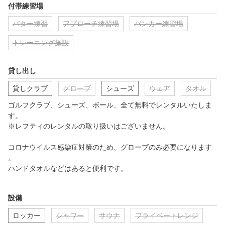
付帯練習場
パター練習
アプローチ練習場
バンカー練習場
トレーニング施設
貸し出し
貸しクラブ
グローブ
シューズ
ウェア
タオル
ゴルフクラブ、シューズ、ボール、全て無料でレンタルいたしま
す。

※レフティのレンタルの取り扱いはございません。

コロナウイルス感染症対策のため、グローブのみ必要になります
。

ハンドタオルなどはあると便利です。

もちろんご自分のゴルフクラブ、シューズをご持参いただければ

設備
いつもと同じ環境でゴルフレッスンを受けていただけます。
ロッカー
シャワー
サウナ
プライベートレンジ