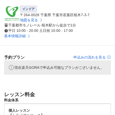
シミュレーションではなくコースでのスコアを実際に伸ば
すレッスン。そのための仕掛けがたくさん。

インドア
自分に本当に合うクラブフィッティング、独自のコーステ
〒264-0028 千葉県 千葉市若葉区桜木7-3-7
ィーチング、フィジカルケア、コース貸し切りのイベント
地図を見る
千葉都市モノレール 桜木駅から徒歩で1分
などあなたに寄り添ったゴルフレッスンを提供します。 

平日 10:00 - 20:00 土日祝 10:00 - 17:00
基本情報詳細
無料体験レッスン受付中。
予約プラン
申込みの流れを見る
現在楽天GORAで申込み可能なプランがございません。
レッスン料金
料金体系
個人レッスン