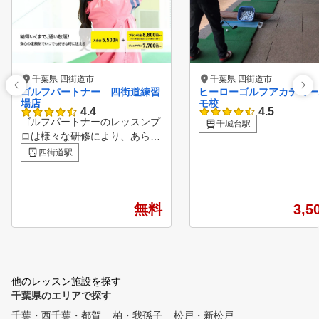
千葉県 四街道市
千葉県 四街道市
ゴルフパートナー 四街道練習
ヒーローゴルフアカデミー
場店
モ校
4.4
4.5
ゴルフパートナーのレッスンプ
千城台駅
ロは様々な研修により、あらゆ
る方面から生徒様の上達をサポ
四街道駅
ートしています！ ビギナーか
らベテランまで、全てのゴルフ
ァーを支える独自のメソッド ■
POINT１ 診断・カルテ作成
無料
3,5
弾道測定器・シミュレーターを
用いて、現状把握を行う事で、
あなたに必要な練習方法を導き
出します。 ■POINT２ スイン
グレッスン 弊社のレッスンプ
他のレッスン施設を探す
ロは最新のスイング理論を元に
千葉県のエリアで探す
、お客様のスイングに合った最
千葉・西千葉・都賀
柏・我孫子
松戸・新松戸