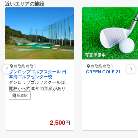
近いエリアの施設
鳥取県 鳥取市
鳥取県 鳥取市
ダンロップゴルフスクール 日
GREEN GOLF 21
本海ゴルフセンター校
ダンロップゴルフスクールは、
開校から約30年の実績があり、
現在、全国各地で約11,000名の
鳥取駅
方に通っていただけるなど、
多くのお客様に愛される日本最
大級のゴルフスクールです。
おひとりおひとりに合わせて、
2,500
円
初心者から経験者までニーズに
沿ってレッスンを行っています
。 スイングだけでなく、クラ