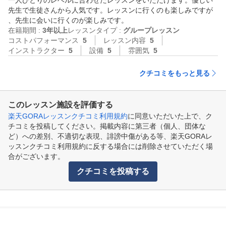
一人ひとりのレベルに合わせたレッスンをいただけます。優しい
先生で生徒さんから人気です。レッスンに行くのも楽しみですが
、先生に会いに行くのが楽しみです。
在籍期間 :
3年以上
レッスンタイプ :
グループレッスン
コストパフォーマンス
5
レッスン内容
5
インストラクター
5
設備
5
雰囲気
5
クチコミをもっと見る
このレッスン施設を評価する
楽天GORAレッスンクチコミ利用規約
に同意いただいた上で、ク
チコミを投稿してください。掲載内容に第三者（個人、団体な
ど）への差別、不適切な表現、誹謗中傷がある等、楽天GORAレ
ッスンクチコミ利用規約に反する場合には削除させていただく場
合がございます。
クチコミを投稿する