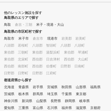
ブ選びなどのゴルフの悩みにつ
いてもご相談いただけます
他のレッスン施設を探す
鳥取県のエリアで探す
鳥取
倉吉・三朝
米子・境港・大山
鳥取県の市区町村で探す
鳥取市
米子市
倉吉市
境港市
岩美郡 岩美町
八頭郡 若桜町
八頭郡 智頭町
八頭郡 八頭町
東伯郡 三朝町
東伯郡 湯梨浜町
東伯郡 琴浦町
東伯郡 北栄町
西伯郡 日吉津村
西伯郡 大山町
西伯郡 南部町
西伯郡 伯耆町
日野郡 日南町
日野郡 日野町
日野郡 江府町
都道府県から探す
北海道
青森県
岩手県
宮城県
秋田県
山形県
福島県
茨城県
栃木県
群馬県
埼玉県
千葉県
東京都
神奈川県
新潟県
山梨県
長野県
静岡県
岐阜県
愛知県
三重県
富山県
石川県
福井県
滋賀県
京都府