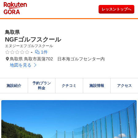
レッスントップへ
鳥取県
NGFゴルフスクール
エヌジーエフゴルフスクール
-
1件
鳥取県 鳥取市菖蒲702 日本海ゴルフセンター内
地図を見る
予約プラン

施設紹介
クチコミ
施設情報
アクセス
料金