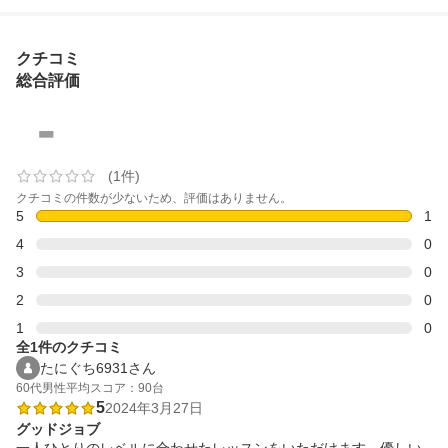
クチコミ
総合評価
-
(1件)
クチコミの件数が少ないため、評価はありません。
5
1
4
0
3
0
2
0
1
0
全1件のクチコミ
たにぐち6931さん
60代
男性
平均スコア：90台
5
2024年3月27日
グッドジョブ