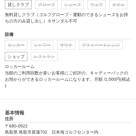
貸しクラブ
グローブ
シューズ
ウェア
タオル
無料貸しクラブ（ゴルフグローブ・運動のできるシューズをお持
ちの方のみ貸し出し）※サンダル不可
設備
ロッカー
シャワー
サウナ
プライベートレンジ
ショップ
レストラン
ロッカールーム

当館のご利用回数が多いお客様にご好評の、キャディーバックの
お預かりができるロッカールームになります。月額 /1,000円(税込
)
基本情報
住所
〒680-0922
鳥取県 鳥取市菖蒲702　日本海ゴルフセンター内