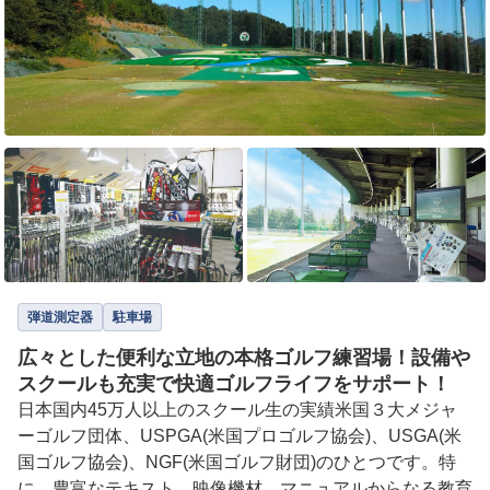
弾道測定器
駐車場
広々とした便利な立地の本格ゴルフ練習場！設備や
スクールも充実で快適ゴルフライフをサポート！
日本国内45万人以上のスクール生の実績米国３大メジャ
ーゴルフ団体、USPGA(米国プロゴルフ協会)、USGA(米
国ゴルフ協会)、NGF(米国ゴルフ財団)のひとつです。特
に、豊富なテキスト、映像機材、マニュアルからなる教育