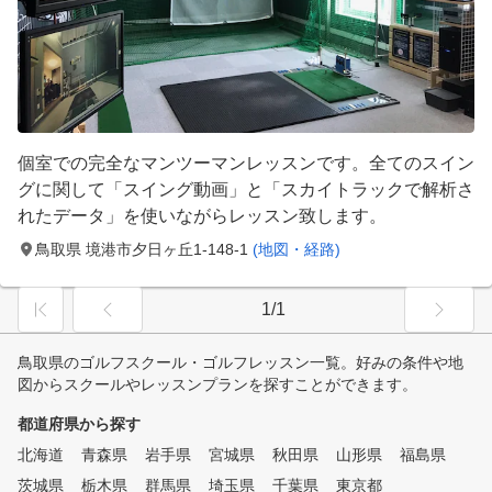
個室での完全なマンツーマンレッスンです。全てのスイン
グに関して「スイング動画」と「スカイトラックで解析さ
れたデータ」を使いながらレッスン致します。
鳥取県 境港市夕日ヶ丘1-148-1
(地図・経路)
1/1
鳥取県のゴルフスクール・ゴルフレッスン一覧。好みの条件や地
図からスクールやレッスンプランを探すことができます。
都道府県から探す
北海道
青森県
岩手県
宮城県
秋田県
山形県
福島県
茨城県
栃木県
群馬県
埼玉県
千葉県
東京都