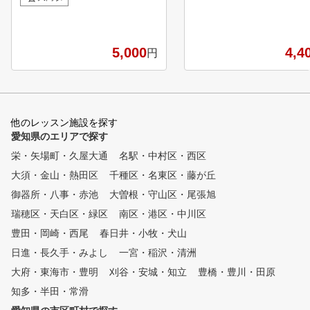
る、平日無料プレー券をプレゼ
まで安心して受講いただけ
ント♪ ※ご本人のみご利用可、
。また、専用アプリを使用
ゴルフ場利用税、飲食代等はお
レッスン動画撮影や課題な
客様負担となります。詳しくは
5,000
4,4
円
個人カルテを作りますので
店頭でご確認ください。 【ゴ
スクール全体でレッスン生
ルフアカデミーの特徴】 ①
ポートします。 週50クラスい
金谷多一郎プロ全監修レッスン
つでも受講OK！どの時間
入会者には、金谷プロ監
何回でも受講できます。 また
修レッスンテキストを無料配布
他のレッスン施設を探す
、体験レッスンもあります
！ ② ライフスタイルに合わ
愛知県のエリアで探す
気軽にお試しいただけます
せてお好きな時に通えます。
栄・矢場町・久屋大通
名駅・中村区・西区
曜日毎に様々な時間帯で
大須・金山・熱田区
レッスンを行っています。 ③
千種区・名東区・藤が丘
完全少人数体制のレッスン
御器所・八事・赤池
大曽根・守山区・尾張旭
各コース最大5名に対し
瑞穂区・天白区・緑区
南区・港区・中川区
て、プロインストラクター1名
がマンツーマン方式で指導しま
豊田・岡崎・西尾
春日井・小牧・犬山
す。 ④ いつでも快適室内レ
日進・長久手・みよし
一宮・稲沢・清洲
ッスン 夏は涼しく、冬
大府・東海市・豊明
は暖かい、紫外線も気にならな
刈谷・安城・知立
豊橋・豊川・田原
い。 ⑤ 初めての方から上級
知多・半田・常滑
者まで個別のカリキュラム（ジ