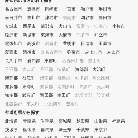
愛知県の市区町村で探す
ュニアは小学1年生から）
初心者から中上級者まで、個
名古屋市
豊橋市
岡崎市
一宮市
瀬戸市
半田市
別にカリキュラムを作成し、習
春日井市
豊川市
津島市
碧南市
刈谷市
豊田市
得度に合わせて指導します。
安城市
⑥ 練習器具を使ったドリルレ
西尾市
蒲郡市
犬山市
常滑市
江南市
小牧市
ッスン 150種類以上の練
稲沢市
新城市
東海市
大府市
知多市
知立市
習方法より、受講生に合った練
尾張旭市
高浜市
岩倉市
豊明市
日進市
田原市
習方法を提案します。 ⑦ ゴ
ルフシミュレータによる仮想ラ
愛西市
清須市
北名古屋市
弥富市
みよし市
あま市
ウンド コースデビュー
長久手市
愛知郡 東郷町
西春日井郡 豊山町
に備えて、模擬ラウンドを体験
丹羽郡 大口町
できます。 ⑧ ラウンドレッ
丹羽郡 扶桑町
海部郡 大治町
スン 初心者のコースデ
海部郡 蟹江町
海部郡 飛島村
知多郡 阿久比町
ビューから中上級者のベストス
知多郡 東浦町
知多郡 南知多町
知多郡 美浜町
コア更新までしっかりサポート
。 ～プランのご説明～ ※ワン
知多郡 武豊町
額田郡 幸田町
北設楽郡 設楽町
ポイントレッスン、曜日・時間
北設楽郡 東栄町
北設楽郡 豊根村
帯別・回数券（4回か8回）でプ
都道府県から探す
ランが分かれております。 ご
希望に合ったプランをお選びく
北海道
青森県
岩手県
宮城県
秋田県
山形県
福島県
ださい♪
茨城県
栃木県
群馬県
埼玉県
千葉県
東京都