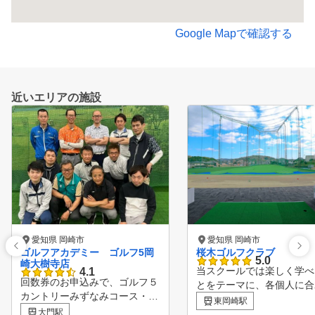
Google Mapで確認する
近いエリアの施設
愛知県 岡崎市
愛知県 岡崎市
ゴルフアカデミー ゴルフ5岡
桜木ゴルフクラブ
5.0
崎大樹寺店
当スクールでは楽しく学べ
4.1
回数券のお申込みで、ゴルフ５
とをテーマに、各個人に合
カントリーみずなみコース・四
たコーチング型レッスンを
東岡崎駅
日市コースにてご利用いただけ
大門駅
ますのでビギナーからベテ