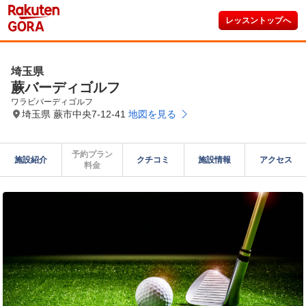
レッスントップへ
埼玉県
蕨バーディゴルフ
ワラビバーディゴルフ
埼玉県 蕨市中央7-12-41
地図を見る
予約プラン

施設紹介
クチコミ
施設情報
アクセス
料金