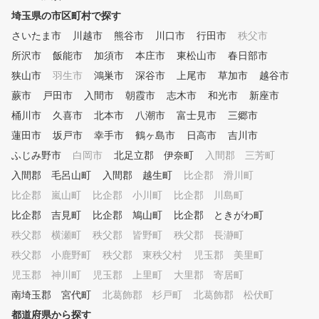
により「見える化」された
埼玉県の市区町村で探す
タをもとに、外部資格を有
さいたま市
川越市
熊谷市
川口市
行田市
秩父市
専属プロがレッスンをおこ
所沢市
飯能市
加須市
本庄市
東松山市
ます。会員様に目標をお聞
春日部市
、シミュレーターの映像や
狭山市
羽生市
鴻巣市
深谷市
上尾市
草加市
越谷市
データを確認しながら、会
蕨市
戸田市
入間市
朝霞市
志木市
和光市
新座市
にわかりやすくレッスンし
。会員様一人一人のレッス
桶川市
久喜市
北本市
八潮市
富士見市
三郷市
容をカルテで共有しており
蓮田市
坂戸市
幸手市
鶴ヶ島市
日高市
吉川市
回の復習や今後の課題など
ふじみ野市
白岡市
北足立郡 伊奈町
続してレッスンを受けてい
入間郡 三芳町
けます。 ③レッスン受け放題
入間郡 毛呂山町
入間郡 越生町
比企郡 滑川町
、レンジ使い放題のサブス
比企郡 嵐山町
比企郡 小川町
比企郡 川島町
デル 外部資格を有する専
ロのレッスンを、毎日、何
比企郡 吉見町
比企郡 鳩山町
比企郡 ときがわ町
も受けられます。また打席
秩父郡 横瀬町
秩父郡 皆野町
秩父郡 長瀞町
い放題なので、一人で練習
秩父郡 小鹿野町
秩父郡 東秩父村
児玉郡 美里町
い時にはシミュレーション
って、効率よく練習できま
児玉郡 神川町
児玉郡 上里町
大里郡 寄居町
お客様のご予定にあわせて
南埼玉郡 宮代町
北葛飾郡 杉戸町
北葛飾郡 松伏町
利用ください。 ④ゴルフ初心
者から上級者まで楽しめる
都道府県から探す