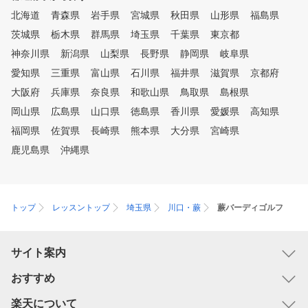
モード 同じシチュエーシ
北海道
青森県
岩手県
宮城県
秋田県
山形県
福島県
で繰り返しショット練習し
茨城県
栃木県
群馬県
埼玉県
千葉県
、ゲーム感覚でティーショ
東京都
やアプローチの練習を楽し
神奈川県
新潟県
山梨県
長野県
静岡県
岐阜県
り、実際のコースをリアル
愛知県
三重県
富山県
石川県
福井県
滋賀県
京都府
現したコースでラウンドし
、数多くの練習モードがあ
大阪府
兵庫県
奈良県
和歌山県
鳥取県
島根県
すので、そのときの気分に
岡山県
広島県
山口県
徳島県
香川県
愛媛県
高知県
せて、飽きずに練習してい
福岡県
佐賀県
長崎県
熊本県
大分県
けます。
宮崎県
鹿児島県
沖縄県
トップ
レッスントップ
埼玉県
川口・蕨
蕨バーディゴルフ
サイト案内
おすすめ
楽天について