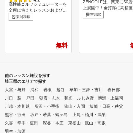
ZENGOLFは、関東に50
高性能ゴルフシミュレーターを
上展開中！全打席に高精度
全席に備えたレッスンおよび練
ュレーターを完備したレッ
吉川駅
習できるインドアゴルフ練習場
東浦和駅
受け放題・レンジ使い放題
です。 シミュレーターで、シ
額制インドアゴルフスクー
ョット改善に必要な項目を数値
練習場です。 専属プロの
化、スイング動画でフォームを
フレッスンが、毎日いつで
確認して、課題を「見える化」
度でも受けられて、短期間
無料
します。「見える化」したデー
スコアアップを目指すこと
タをもとに、ティーチングプロ
きます。 ①全打席に高性能シ
による効果的なレッスンで適切
ミュレーター設置 高精度
な練習が行えます。 グループ
ュレーターにより、フェー
レッスンは、最大でも3名の少
ドローなどの球筋を忠実に
他のレッスン施設を探す
人数制レッスンで、ティーチン
。ショット改善に必要な項
埼玉県のエリアで探す
グプロA級ライセンスを取得し
数値化され、ゴルフの現状
ているティーチングプロが、個
大宮・与野
浦和
岩槻
越谷
草加・三郷・吉川
春日部
題が「見える化」されます
人レッスンカルテを作成し、一
た、毎回自動的に2方向か
川口・蕨
戸田
朝霞・志木・和光
ふじみ野・鶴瀬・上福岡
人一人にきめ細かいレッスンを
イング撮影しており、スロ
行います。 初心者から上級者
川越・本川越
所沢・小手指
狭山・入間
飯能・日高・秩父
生や一時停止などで自分の
まで、経験豊富なプロがあなた
熊谷・行田
坂戸・若葉・鶴ヶ島
上尾・桶川・鴻巣
ームを客観的かつ詳細に確
の課題や改善点をやさしく丁寧
ることができます。 ②シミュ
久喜・幸手・蓮田
に解説します。
深谷・本庄
東松山・嵐山・高坂
レーターを活用した専属プ
羽生・加須
よるレッスン シミュレー