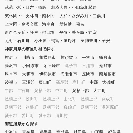
つでも通い放題、レッスンは回
武蔵小杉・日吉・綱島
相模大野・小田急相模原
数券（５回分、３か月の利用期
東林間・中央林間・南林間
限）でご利用いただけます。
大和・さがみ野・二俣川
上大岡・金沢文庫・港南台
新横浜・菊名
新百合ヶ丘・登戸・稲田堤
平塚・茅ヶ崎・辻堂
元町・石川町
小田原・鴨宮・国府津
東神奈川・子安
神奈川県の市区町村で探す
横浜市
川崎市
相模原市
横須賀市
平塚市
鎌倉市
藤沢市
小田原市
茅ヶ崎市
逗子市
三浦市
秦野市
厚木市
大和市
伊勢原市
海老名市
座間市
南足柄市
綾瀬市
三浦郡 葉山町
高座郡 寒川町
中郡 大磯町
中郡 二宮町
足柄上郡 中井町
足柄上郡 大井町
足柄上郡 松田町
足柄上郡 山北町
足柄上郡 開成町
足柄下郡 箱根町
足柄下郡 真鶴町
足柄下郡 湯河原町
愛甲郡 愛川町
愛甲郡 清川村
都道府県から探す
北海道
青森県
岩手県
宮城県
秋田県
山形県
福島県