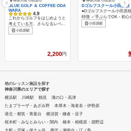
神奈川県 小田原市
神奈川県 小田原市
BLUE GOLF ＆ COFFEE ODA
Dゴルフスクール小田原校
WARA
●Dゴルフスクール小田原
4.9
特徴 ✓手ぶらでOK・初心
これからゴルフをはじめようと
歓迎 ✓振替自由制で便利
考えている方、さらなるレベル
小田原駅
心 ✓実績のあるインスト
アップを望まれている方、スイ
小田原駅
ターの確かな指導 ✓高性
ング・ショットにお悩みの方、
機材を導入
どなたでも是非ご利用ください
！ １５年間「YOKOTA GOLF
BASE」チーフインストラク
2,200
円
ターとしてたくさんのアマチュ
アゴルファーを指導、ツアープ
ロ横田真一のツアーキャディも
経験した、 日本プロゴルフ協
会公認のA級ティーチングプロ
他のレッスン施設を探す
がレッスンを担当いたします！
神奈川県のエリアで探す
！！ レッスンは満足度の高い3
横浜駅
川崎駅
鶴見
溝の口・高津
0分・50分のパーソナルレッス
たまプラーザ・あざみ野
ン、その後の練習も合わせてレ
本厚木・海老名・伊勢原
ベルアップできる仕組みです。
港北・都筑・青葉台
横須賀・鎌倉・逗子
日頃の運動不足・余暇の楽しみ
桜木町・みなとみらい・関内
橋本・相模原・淵野辺
としても室内の快適な環境でゴ
ルフを楽しめます！ 練習はい
大船・戸塚・保土ヶ谷
藤沢・湘南台・江ノ島