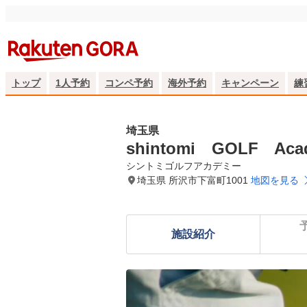
トップ
1人予約
コンペ予約
海外予約
キャンペーン
練
埼玉県
shintomi GOLF Aca
シントミゴルフアカデミー
埼玉県 所沢市下富町1001
地図を見る
施設紹介