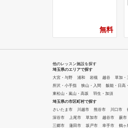
す。 カジュアルでお洒落な空
間と最新のシミュレーション機
器でゴルフをもっと身近に楽し
むことができます。 さらにア
プリ「マイゴル」で自分に合っ
無料
たティーチングプロを見つけ自
分の苦手な部分や伸ばしたい部
分をレッスンすることができま
す。 さぁ全ての揃った「MY G
OLF LANE」で最高のゴルフLif
eをお過ごしください。
他のレッスン施設を探す
埼玉県のエリアで探す
大宮・与野
浦和
岩槻
越谷
草加・
所沢・小手指
狭山・入間
飯能・日高
東松山・嵐山・高坂
羽生・加須
埼玉県の市区町村で探す
さいたま市
川越市
熊谷市
川口市
深谷市
上尾市
草加市
越谷市
蕨市
三郷市
蓮田市
坂戸市
幸手市
鶴ヶ