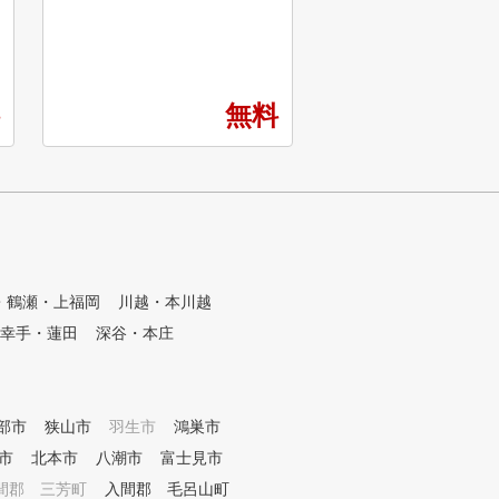
間でご利用が可能。ご家族やご
１分 ★クラブ、シュー
友人の同伴者は3名まで無料* *
てレンタル無料！ ★上
プランにより1名〜3名 02.駐車
けでなく、初心者の方
場完備×24時間営業全店舗で駐
籍！ ★女性も気軽に通
車場を完備。 マイクラブを持
！ ★コースレッスンも
無料
って、いつでも好きなタイミン
回以上開催中！ ★ステ
グで通える24時間営業 ※一部
ルフ認定コーチによる
店舗をのぞく 03.臨場感あふれ
★インドアゴルフスクー
る大型スクリーン 実際のゴル
の店舗数
フ場でプレイしているようなリ
アルな ラウンド体験を提供 04.
インストラクターによるマンツ
ーマンレッスン 一般的なグル
ープレッスンではなく、 個室
・鶴瀬・上福岡
川越・本川越
でマンツーマンレッスンを受け
幸手・蓮田
深谷・本庄
られます。 05.安心のセキュリ
ティ対策・入口、廊下、全個室
内に防犯カメラを設置 ・警備
員の駆けつけ体制・完全予約の
部市
狭山市
会員制。予約した会員のみ入館
羽生市
鴻巣市
可能 06.充実のサポート体制 ・
市
北本市
八潮市
富士見市
365日コールセンター稼働・わ
間郡 三芳町
入間郡 毛呂山町
かりやすいマニュアル完備・利