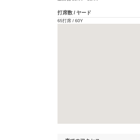
打席数 / ヤード
65打席 / 60Y