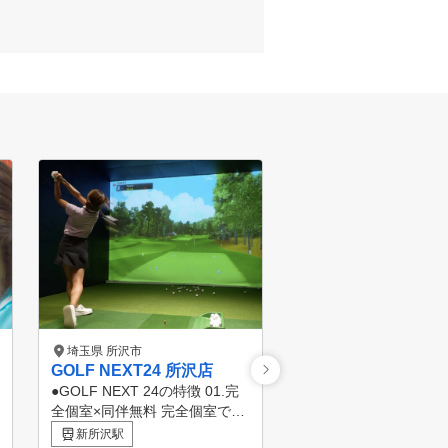
埼玉県 所沢市
埼玉県 所沢市
GOLF NEXT24 所沢店
ステップゴルフ西所
●GOLF NEXT 24の特徴 01.完
★リーズナブルな定額
全個室×同伴無料 完全個室で人
プランで通い放題・打
目も気にせずプライベートな空
★西武池袋線「西所沢
新所沢駅
西所沢駅