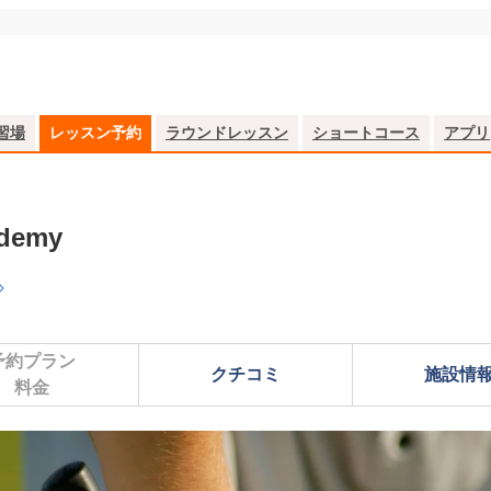
習場
レッスン予約
ラウンドレッスン
ショートコース
アプリ
demy
予約プラン

クチコミ
施設情
料金