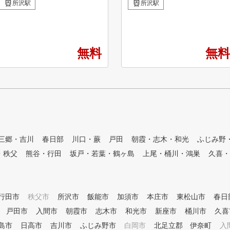
ュレーターを完備したレッスン
プリケーションレッスン
所沢駅
所沢駅
受け放題・レンジ使い放題の定
額制インドアゴルフスクール・
練習場です。 専属プロのゴル
フレッスンが、毎日いつでも何
無料
無料
度でも受けられて、短期間での
スコアアップを目指すことがで
きます。 ①全打席に高性能シ
ミュレーター設置 高精度シミ
ュレーターにより、フェードや
ドローなどの球筋を忠実に再現
。ショット改善に必要な項目が
数値化され、ゴルフの現状と課
題が「見える化」されます。ま
三郷・吉川
春日部
川口・蕨
戸田
朝霞・志木・和光
ふじみ野
た、毎回自動的に2方向からス
・秩父
熊谷・行田
坂戸・若葉・鶴ヶ島
上尾・桶川・鴻巣
久喜・
イング撮影しており、スロー再
生や一時停止などで自分のフォ
ームを客観的かつ詳細に確認す
ることができます。 ②シミュ
行田市
レーターを活用した専属プロに
秩父市
所沢市
飯能市
加須市
本庄市
東松山市
春日
よるレッスン シミュレーター
戸田市
入間市
朝霞市
志木市
和光市
新座市
桶川市
久喜
により「見える化」されたデー
島市
日高市
吉川市
ふじみ野市
白岡市
北足立郡 伊奈町
入
タをもとに、外部資格を有する