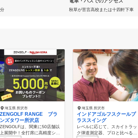
電車・バスでのアクセス
5分
秋草が苦言高校または十四軒下車
埼玉県 所沢市
埼玉県 所沢市
ZENGOLF RANGE ブラ
インドアゴルフスクールプ
ンズタワー所沢店
ラススイング
ZENGOLFは、関東に50店舗以
レベルに応じて、スカイトラッ
上展開中！全打席に高精度シミ
ク弾道測定器、プロと比べるア