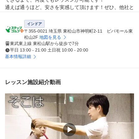
通えば通うほど、安さを実感して頂けます！ぜひ、他社と
比較してみてください。

インドア
②女性・初心者大歓迎

〒355-0021 埼玉県 東松山市神明町2-11 ビバモール東
会員さまのおよそ半数は未経験からのスタートですが、3
松山2F
地図を見る
東武東上線 東松山駅から徒歩で7分
ヶ月でコースデビューを可能とする「初心者専用カリキュ
平日 13:00 - 21:00 土日祝 10:00 - 20:00
ラム」をご用意。

基本情報詳細
まずは、コースデビューを目指しましょう！

③全店舗、駅近または駐車場完備

ライフスタイルに合わせて、オールシーズン快適な環境で
レッスン施設紹介動画
レッスン。

無料レンタルも充実しているので、手ぶらOK！買い物の
合間や、仕事帰りにも通いやすい！

④コースレッスン、コンペも充実

ステップゴルフならではのコースレッスンが充実。ゴルフ
▶
コースでの実戦形式の合同練習も可能です！
