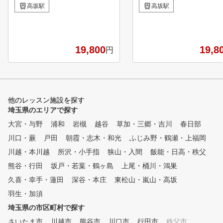
まで、「楽しく上達」を実感で
まで、「楽しく上達」を実
高坂駅
高坂駅
きる豊富なレッスンメニューか
きる豊富なレッスンメニュ
ら、あなたにピッタリのゴルフ
ら、あなたにピッタリのゴ
レッスンが選べます。 【アク
レッスンが選べます。 【アク
セスと練習環境に優れたゴルフ
セスと練習環境に優れたゴ
19,800
19,8
円
コース】 東京、千葉、埼玉、
コース】 東京、千葉、埼
名古屋、大阪近郊の24コースで
名古屋、大阪近郊の24コ
開催しています。 市街地から
開催しています。 市街地
のアクセスが良く、コースレイ
のアクセスが良く、コース
アウトに定評がある人気ゴルフ
アウトに定評がある人気ゴ
他のレッスン施設を探す
コースばかりです。 ドライビ
コースばかりです。 ドラ
埼玉県のエリアで探す
ングレンジやアプローチグリー
ングレンジやアプローチグ
大宮・与野
ンなどの練習環境も充実してい
浦和
岩槻
越谷
草加・三郷・吉川
ンなどの練習環境も充実し
春日部
ます。 【情熱と個性があふれ
ます。 【情熱と個性があふれ
川口・蕨
戸田
朝霞・志木・和光
ふじみ野・鶴瀬・上福岡
るコーチ】 コーチたちはみん
るコーチ】 コーチたちは
川越・本川越
所沢・小手指
狭山・入間
飯能・日高・秩父
な、あなたと共に考え、目標へ
な、あなたと共に考え、目
導き、それを達成するために全
導き、それを達成するため
熊谷・行田
坂戸・若葉・鶴ヶ島
上尾・桶川・鴻巣
力を尽くします。そんな情熱と
力を尽くします。そんな情
久喜・幸手・蓮田
深谷・本庄
東松山・嵐山・高坂
個性があふれるコーチたちに会
個性があふれるコーチたち
羽生・加須
いにきてください。 【メンバ
いにきてください。 【メンバ
ーとコーチが集うクラブハウス
ーとコーチが集うクラブハ
埼玉県の市区町村で探す
】 メンバー専用ページもござ
】 メンバー専用ページも
さいたま市
川越市
熊谷市
川口市
行田市
秩父市