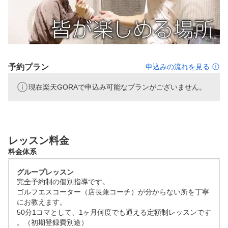
定期的にゴルフコンペも行っていますのでレベルアップの
ためにどんどんコースに出かけましょう！

⑤個人に合わせた上達プログラム

一人ひとりに合わせたオーダーメイドの個人カルテを作成
し、丁寧に認定コーチがティーチングいたします！

予約プラン
申込みの流れを見る
それぞれのレベル・目標に向かって楽しく、効率的に！	

現在楽天GORAで申込み可能なプランがございません。
⑥会員様の満足度高水準を実現

前述の5POINTを満たしたうえで、店長兼コーチが会員さ
レッスン料金
料金体系
グループレッスン
完全予約制の個別指導です。

ゴルフエスコーター（店長兼コーチ）が分からない所を丁寧
にお教えます。

50分1コマとして、1ヶ月何度でも通える定額制レッスンです
。（初期登録費別途）
