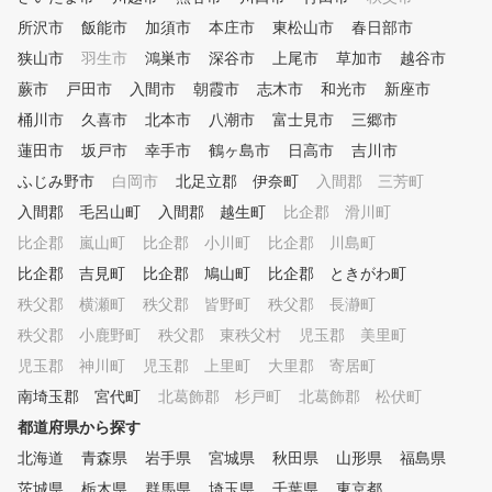
います。 メンバーの皆さま一
います。 メンバーの皆さ
人一人のロッカールームとレッ
人一人のロッカールームと
所沢市
飯能市
加須市
本庄市
東松山市
春日部市
スンやイベントの輪が広がるメ
スンやイベントの輪が広が
狭山市
羽生市
鴻巣市
深谷市
上尾市
草加市
越谷市
ンバーズラウンジを新設しまし
ンバーズラウンジを新設し
蕨市
た。 ゴルフ上達とステキなゴ
戸田市
入間市
朝霞市
志木市
た。 ゴルフ上達とステキ
和光市
新座市
ルフライフのために。クラブハ
ルフライフのために。クラ
桶川市
久喜市
北本市
八潮市
富士見市
三郷市
ウスが、あなたのMeet on the
ウスが、あなたのMeet on 
蓮田市
坂戸市
幸手市
鶴ヶ島市
日高市
吉川市
Green！をサポートします。
Green！をサポートします。
ンタルクラブとレンタルシ
ふじみ野市
白岡市
北足立郡 伊奈町
入間郡 三芳町
ズをご用意しております。
入間郡 毛呂山町
入間郡 越生町
比企郡 滑川町
のご予約をお願いします。
比企郡 嵐山町
比企郡 小川町
比企郡 川島町
スンをご予約の際、フォー
備考欄に「レンタル希望」
比企郡 吉見町
比企郡 鳩山町
比企郡 ときがわ町
力してください。 ※料金
秩父郡 横瀬町
秩父郡 皆野町
秩父郡 長瀞町
きましてはラウンドレッス
施コースにより異なります
秩父郡 小鹿野町
秩父郡 東秩父村
児玉郡 美里町
児玉郡 神川町
児玉郡 上里町
大里郡 寄居町
南埼玉郡 宮代町
北葛飾郡 杉戸町
北葛飾郡 松伏町
都道府県から探す
北海道
青森県
岩手県
宮城県
秋田県
山形県
福島県
茨城県
栃木県
群馬県
埼玉県
千葉県
東京都