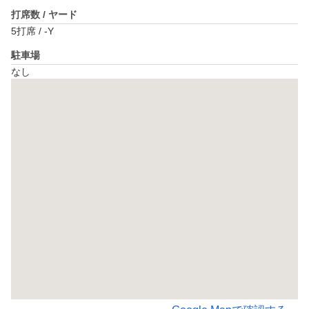
打席数 / ヤード
5打席 / -Y
駐車場
なし