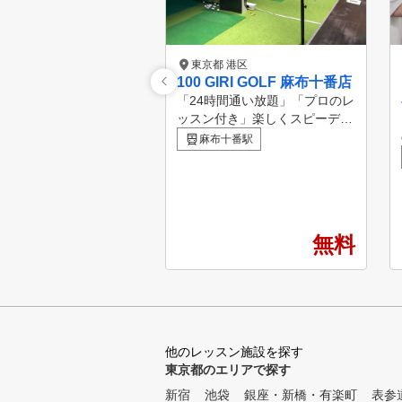
東京都 港区
100 GIRI GOLF 麻布十番店
「24時間通い放題」「プロのレ
ッスン付き」楽しくスピーディ
ーに100切りを実現できるゴル
麻布十番駅
フスタジオが麻布十番に誕生。
しかも、月額19,800円~は他社
に比べて、ぐーんとお得！ 今
なら港区在住者限定で無料体験
を実施中！
無料
他のレッスン施設を探す
東京都のエリアで探す
新宿
池袋
銀座・新橋・有楽町
表参