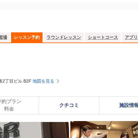
習場
レッスン予約
ラウンドレッスン
ショートコース
アプリ
坂2丁目ビル B2F
地図を見る
予約プラン

クチコミ
施設情
料金