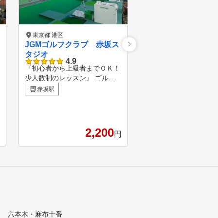
東京都 港区
東京都 港区
JGMゴルフクラブ 赤坂ス
RIZAP GOLF 三
タジオ
経験豊富な一流トレー
4.9
マンツーマンであなた
『初心者から上級者までＯＫ！
特別な指導をいたします
三田駅
少人数制のレッスン』 ゴルフ
人ひとりに合わせて徹
を始めたばかりの初心者から上
赤坂駅
り込まれた専用プログ
級者の方まで、みなさまに満足
って、レッスンごとに
いただける最大4名の少人数制
じ、満足行くレッスン
レッスンです。あなたのゴルフ
いたします。 ラウンド
歴やレベルに合わせて経験豊富
2,200
3
習時も徹底的に寄り添
円
なレッスンコーチが親切丁寧に
にコミットします。 ▶RIZAP
ゴルフレッスンを行います。
GOLF会員になると、
『駅チカで通いやすいシミュレ
コンビニジム「chocoZ
ーションゴルフスクール！』
コザップ)無料利用可能
赤坂駅徒歩1分でアクセスが抜
典付き ぜひゴルフに必
群なJGMゴルフクラブ赤坂スタ
づくりも行い、スコア
ジオ。機能が充実した最新のシ
ともに目指しましょう!
ミュレーションゴルフで、納得
六本木・麻布十番
いくまでゴルフの練習ができま