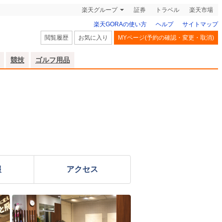
楽天グループ
証券
トラベル
楽天市場
楽天GORAの使い方
ヘルプ
サイトマップ
閲覧履歴
お気に入り
MYページ(予約の確認・変更・取消)
競技
ゴルフ用品
報
アクセス