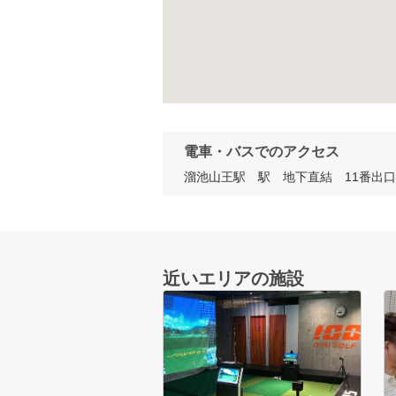
電車・バスでのアクセス
溜池山王駅　駅　地下直結　11番出口
近いエリアの施設