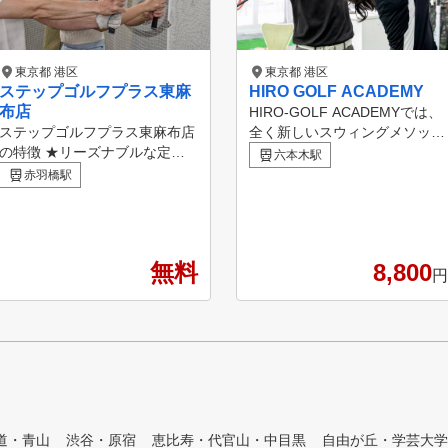
東京都 港区
東京都 港区
ステップゴルフプラス東麻
HIRO GOLF ACADEMY
布店
HIRO-GOLF ACADEMYでは、
ステップゴルフプラス東麻布店
全く新しいスウィングメソッド
の特徴 ★リーズナブルな定額
により、これまで多くの初心者
六本木駅
制の料金プランで通い放題・打
からプロゴルファーの方々に、
赤羽橋駅
ち放題！ ★都営地下鉄大江戸
最短で結果を出してきました。
線「赤羽橋駅」徒歩3分/都営地
あなたも、HIRO-GOLF ACAD
下鉄三田線「芝公園駅」徒歩8
EMYで、全く新しいゴルフ体験
分/東京メトロ日比谷線「神谷
してみませんか？
無料
8,800
町駅」徒歩8分/都営地下鉄大江
円
戸線・東京メトロ南北線「麻布
十番駅」徒歩9分 ★クラブ、シ
ューズすべてレンタル無料！
★上級者だけでなく、初心者の
方も多数在籍！ ★女性も気軽
に通えます！ ★コースレッス
ン多数開催中！ ★ステップゴ
ルフ認定コーチによる個別レッ
道・青山
渋谷・原宿
恵比寿・代官山・中目黒
自由が丘・学芸大学