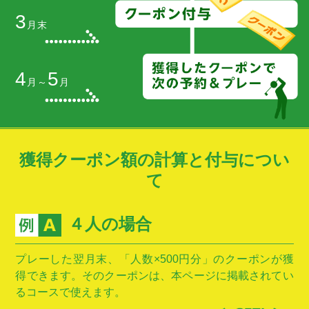
3
月末
4
5
月
～
月
獲得クーポン額の計算と付与につい
て
４人の場合
プレーした翌月末、「人数×500円分」のクーポンが獲
得できます。そのクーポンは、本ページに掲載されてい
るコースで使えます。