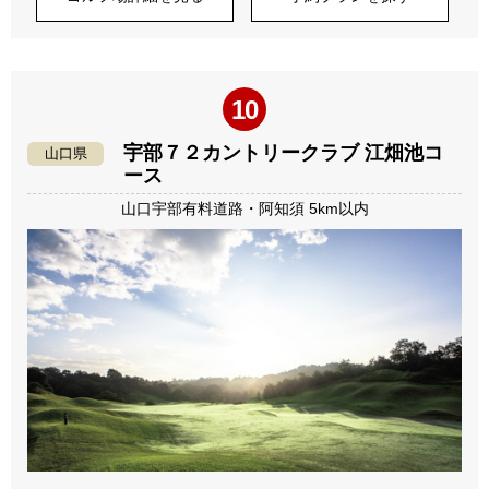
10
宇部７２カントリークラブ 江畑池コ
山口県
ース
山口宇部有料道路・阿知須 5km以内