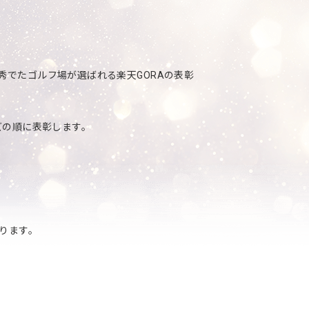
っとも秀でたゴルフ場が選ばれる楽天GORAの表彰
ズの順に表彰します。
ります。