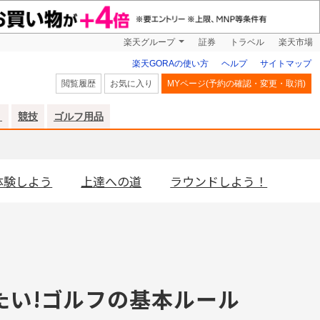
楽天グループ
証券
トラベル
楽天市場
楽天GORAの使い方
ヘルプ
サイトマップ
閲覧履歴
お気に入り
MYページ(予約の確認・変更・取消)
リ
競技
ゴルフ用品
体験しよう
上達への道
ラウンドしよう！
たい!ゴルフの基本ルール