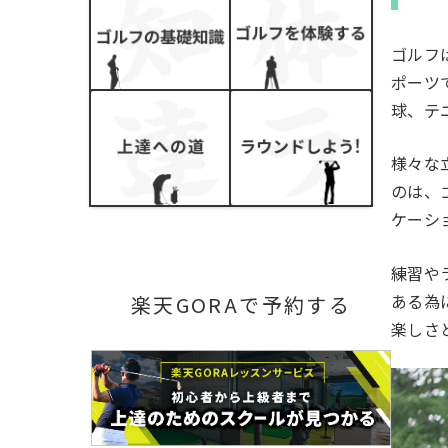
ゴルフ
ポーツ
球、テ
様々な
のは、
ケーシ
練習や
ある為
楽天GORAで予約する
楽しさ