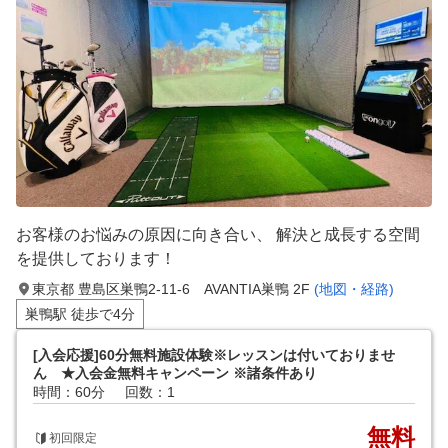
お客様のお悩みの原因に向き合い、 解決と成長する空間
を提供しております！
東京都 豊島区巣鴨2-11-6 AVANTIA巣鴨 2F
(地図・経路)
巣鴨駅 徒歩で4分
[入会応援]60分無料施設体験※レッスンは付いておりませ
ん ★入会金無料キャンペーン ※諸条件あり
時間：60分
回数：1
無料
初回限定