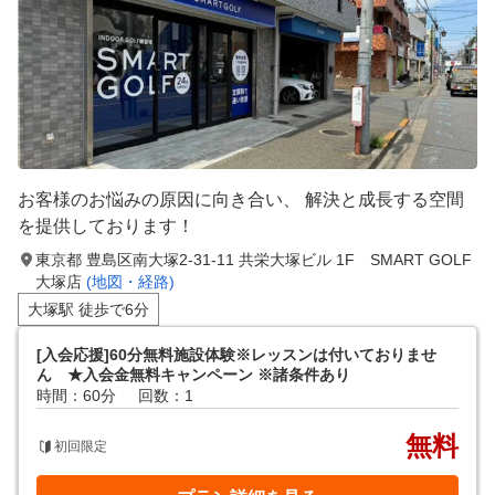
お客様のお悩みの原因に向き合い、 解決と成長する空間
を提供しております！
東京都 豊島区南大塚2-31-11 共栄大塚ビル 1F SMART GOLF
大塚店
(地図・経路)
大塚駅 徒歩で6分
[入会応援]60分無料施設体験※レッスンは付いておりませ
ん ★入会金無料キャンペーン ※諸条件あり
時間：60分
回数：1
無料
初回限定