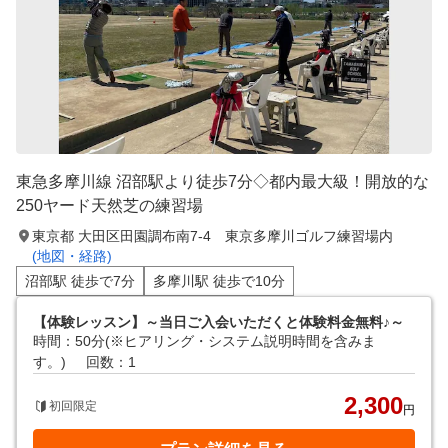
東急多摩川線 沼部駅より徒歩7分◇都内最大級！開放的な
250ヤード天然芝の練習場
東京都 大田区田園調布南7-4 東京多摩川ゴルフ練習場内
(地図・経路)
沼部駅 徒歩で7分
多摩川駅 徒歩で10分
【体験レッスン】～当日ご入会いただくと体験料金無料♪～
時間：50分(※ヒアリング・システム説明時間を含みま
す。)
回数：1
2,300
初回限定
円