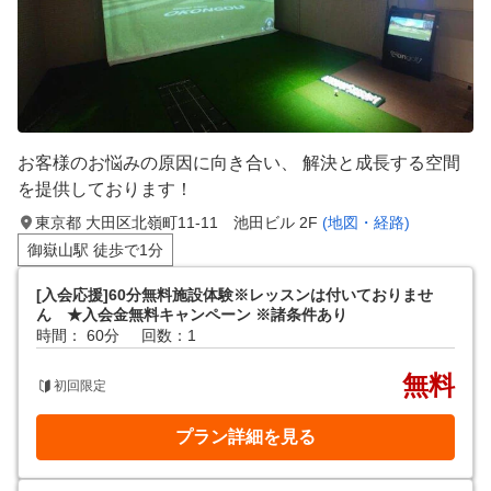
お客様のお悩みの原因に向き合い、 解決と成長する空間
を提供しております！
東京都 大田区北嶺町11-11 池田ビル 2F
(地図・経路)
御嶽山駅 徒歩で1分
[入会応援]60分無料施設体験※レッスンは付いておりませ
ん ★入会金無料キャンペーン ※諸条件あり
時間： 60分
回数：1
無料
初回限定
プラン詳細を見る