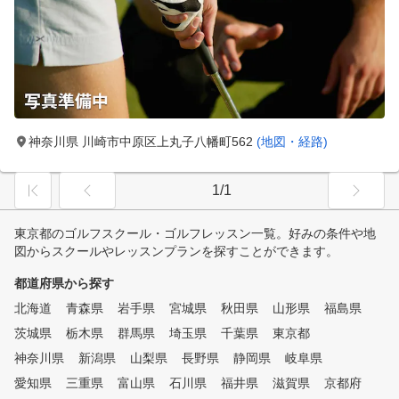
神奈川県 川崎市中原区上丸子八幡町562
(地図・経路)
1/1
東京都のゴルフスクール・ゴルフレッスン一覧。好みの条件や地
図からスクールやレッスンプランを探すことができます。
都道府県から探す
北海道
青森県
岩手県
宮城県
秋田県
山形県
福島県
茨城県
栃木県
群馬県
埼玉県
千葉県
東京都
神奈川県
新潟県
山梨県
長野県
静岡県
岐阜県
愛知県
三重県
富山県
石川県
福井県
滋賀県
京都府