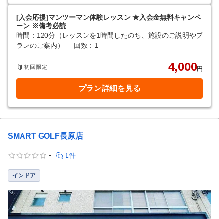
[入会応援]マンツーマン体験レッスン ★入会金無料キャンペ
ーン ※備考必読
時間：120分（レッスンを1時間したのち、施設のご説明やプ
ランのご案内）
回数：1
4,000
初回限定
円
プラン詳細を見る
SMART GOLF長原店
-
1件
インドア