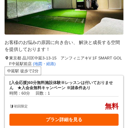
お客様のお悩みの原因に向き合い、 解決と成長する空間
を提供しております！
東京都 品川区中延3-13-15 アンフィニアキV 1F SMART GOL
F中延駅前店
(地図・経路)
中延駅 徒歩で2分
[入会応援]60分無料施設体験※レッスンは付いておりませ
ん ★入会金無料キャンペーン ※諸条件あり
時間：60分
回数：1
無料
初回限定
プラン詳細を見る