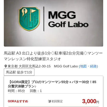
馬込駅 A3 出口より徒歩1分◇駐車場2台分完備◇マンツー
マンレッスン特化型練習スタジオ
東京都 大田区北馬込2-30-15 MGG Golf Labo
(地図・経路)
馬込駅 徒歩で1分
【GORA限定】プロのマンツーマン55分＋パター30分！85
分贅沢体験プラン♪
時間：85分
回数：1
3,000
GORAおすすめ
初回限定
円