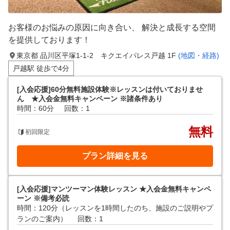
お客様のお悩みの原因に向き合い、 解決と成長する空間
を提供しております！
東京都 品川区平塚1-1-2 キクエイパレス戸越 1F
(地図・経路)
戸越駅 徒歩で4分
[入会応援]60分無料施設体験※レッスンは付いておりませ
ん ★入会金無料キャンペーン ※諸条件あり
時間：60分
回数：1
無料
初回限定
プラン詳細を見る
[入会応援]マンツーマン体験レッスン ★入会金無料キャンペ
ーン ※備考必読
時間：120分（レッスンを1時間したのち、施設のご説明やプ
ランのご案内）
回数：1