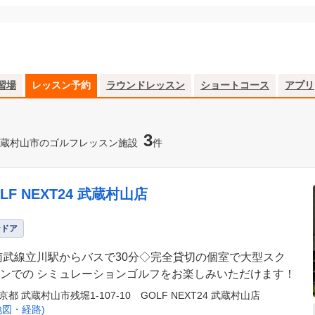
習場
レッスン予約
ラウンドレッスン
ショートコース
アプリ
3
蔵村山市のゴルフレッスン施設
件
LF NEXT24 武蔵村山店
ンドア
南武線立川駅からバスで30分◇完全貸切の個室で大型スク
ンでの シミュレーションゴルフをお楽しみいただけます！
京都 武蔵村山市残堀1-107-10 GOLF NEXT24 武蔵村山店
地図・経路)