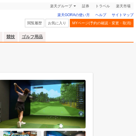
楽天グループ
証券
トラベル
楽天市場
楽天GORAの使い方
ヘルプ
サイトマップ
閲覧履歴
お気に入り
MYページ(予約の確認・変更・取消)
競技
ゴルフ用品