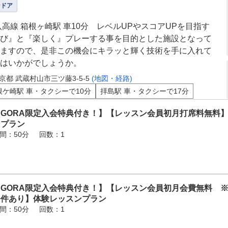
ンドア
八高線 箱根ヶ崎駅 車10分 レベルUPやスコアUPを目指す
び』と『楽しく』プレーする事を目的とした施設となって
ますので、是非この機会にキラッと輝く技術を手に入れて
はいかがでしょうか。
京都 武蔵村山市三ツ藤3-5-5
(地図・経路)
根ケ崎駅 車・タクシーで10分
拝島駅 車・タクシーで17分
【GORA限定入会特典付き！】【レッスン会員初月打席料無料
ンプラン
間：50分
回数：1
【GORA限定入会特典付き！】【レッスン会員初月会費無料 ※
条件あり】体験レッスンプラン
間：50分
回数：1