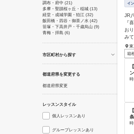
調布・府中
(21)
イ
多摩・聖蹟桜ヶ丘・稲城
(13)
経堂・成城学園・狛江
(32)
JR
飯田橋・四谷・御茶ノ水
(42)
『喜
笹塚・下高井戸・千歳烏山
(9)
おり
青梅・拝島
(6)
みて
東
箱
市区町村から探す
都道府県を変更する
時
都道府県変更
レッスンスタイル
個人レッスンあり
時
グループレッスンあり