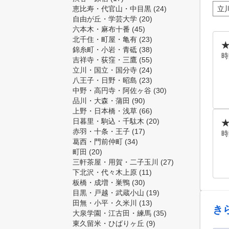
恵比寿・代官山・中目黒
(24)
立
自由が丘・学芸大学
(20)
六本木・麻布十番
(45)
北千住・町屋・亀有
(23)
錦糸町・小岩・青砥
(38)
時
吉祥寺・荻窪・三鷹
(55)
立川・国立・国分寺
(24)
八王子・日野・昭島
(23)
中野・高円寺・阿佐ヶ谷
(30)
品川・大森・蒲田
(90)
上野・日本橋・浅草
(66)
日暮里・駒込・千駄木
(20)
★
赤羽・十条・王子
(17)
時
葛西・門前仲町
(34)
町田
(20)
三軒茶屋・用賀・二子玉川
(27)
下北沢・代々木上原
(11)
板橋・成増・巣鴨
(30)
目黒・戸越・武蔵小山
(19)
田無・小平・久米川
(13)
き
大泉学園・江古田・練馬
(35)
東久留米・ひばりヶ丘
(9)