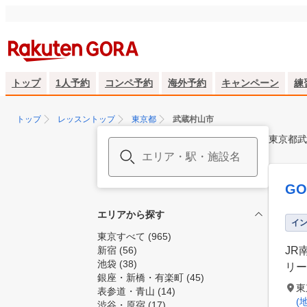
トップ
1人予約
コンペ予約
海外予約
キャンペーン
練
トップ
レッスントップ
東京都
武蔵村山市
東京都武
GO
エリアから探す
イ
東京すべて
(965)
新宿
(56)
JR
池袋
(38)
リー
銀座・新橋・有楽町
(45)
東
表参道・青山
(14)
(
渋谷・原宿
(17)