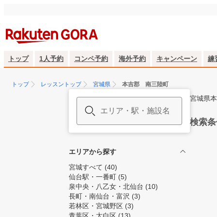
トップ
1人予約
コンペ予約
海外予約
キャンペーン
練
トップ
レッスントップ
宮城県
本吉郡 南三陸町
宮城県本
検索条
エリアから探す
宮城すべて
(40)
仙台駅・一番町
(5)
泉中央・八乙女・北仙台
(10)
長町・南仙台・富沢
(3)
若林区・宮城野区
(3)
青葉区・太白区
(13)