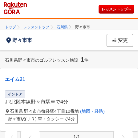
レッスントップへ
トップ
レッスントップ
石川県
野々市市
野々市市
変更
1
石川県野々市市のゴルフレッスン施設
件
エイム21
インドア
JR北陸本線野々市駅車で4分
石川県 野々市市御経塚4丁目10番地
(地図・経路)
野々市駅(ＪＲ) 車・タクシーで4分
1/1