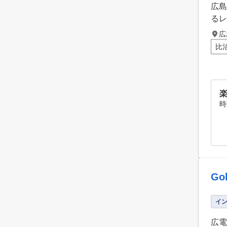
広島
るレ
広
比
時
Gol
イ
広電