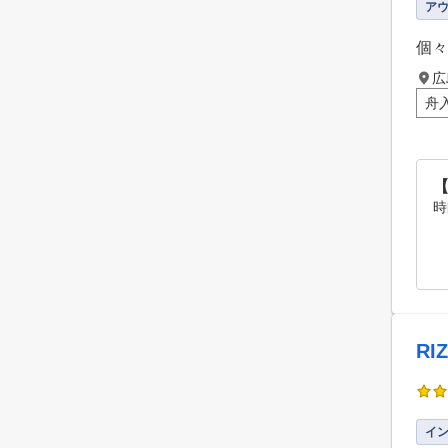
ア
個々
広
舟
時
RI
イ