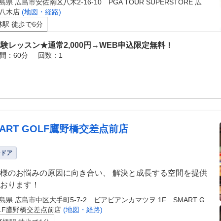
島県 広島市安佐南区八木2-16-10 PGA TOUR SUPERSTORE 広
八木店
(地図・経路)
林駅 徒歩で6分
験レッスン★通常2,000円→WEB申込限定無料！
間：60分
回数：1
MART GOLF鷹野橋交差点前店
ンドア
様のお悩みの原因に向き合い、 解決と成長する空間を提供
おります！
島県 広島市中区大手町5-7-2 ビアビアンカマツヲ 1F SMART G
LF鷹野橋交差点前店
(地図・経路)