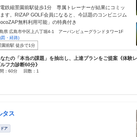
電鉄縮景園前駅徒歩1分 専属トレーナーが結果にコミッ
ます。RIZAP GOLF会員になると、今話題のコンビニジム
hocoZAP無料利用可能」の特典付き
島県 広島市中区上八丁堀4-1 アーバンビューグランドタワー1F
地図・経路)
景園前駅 徒歩で1分
あなたの「本当の課題」を抽出し、上達プランをご提案《体験
ルフ力診断60分》
間：60分
回数：1
ルタス
ンドア