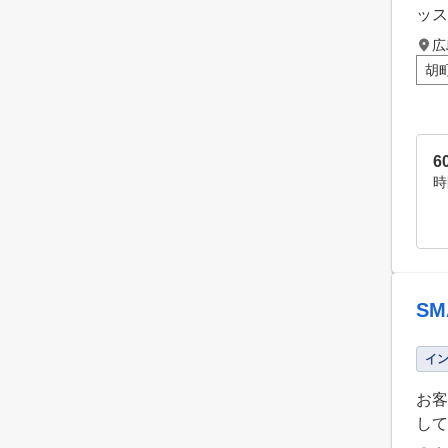
ッス
広
胡
6
時
S
イ
お客
して