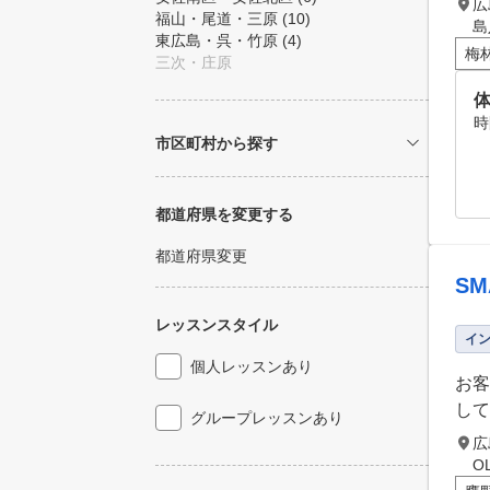
広
福山・尾道・三原
(10)
島
東広島・呉・竹原
(4)
梅
三次・庄原
体
時
市区町村から探す
都道府県を変更する
都道府県変更
S
レッスンスタイル
イ
個人レッスンあり
お客
して
グループレッスンあり
広
O