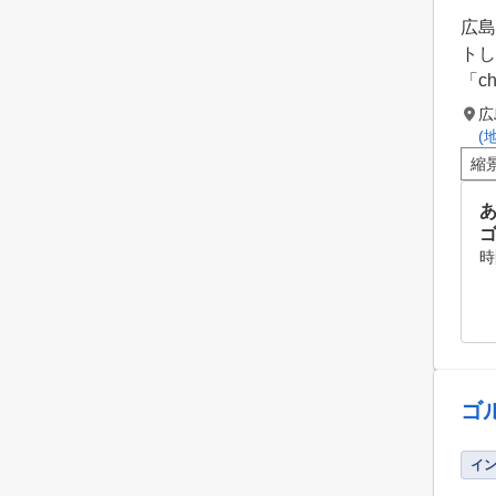
広島
トし
「c
広
(
縮
ゴ
時
ゴ
イ