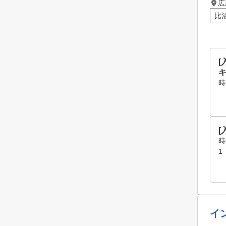
広
比
[
時
[
時
1
イ