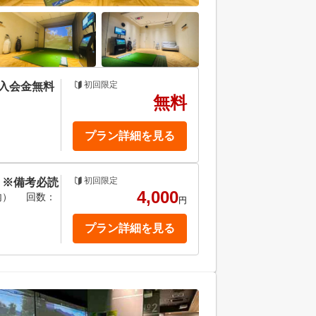
初回限定
★入会金無料
無料
プラン詳細を見る
初回限定
 ※備考必読
4,000
内）
回数：
円
プラン詳細を見る