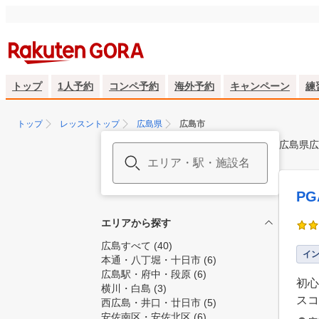
トップ
1人予約
コンペ予約
海外予約
キャンペーン
練
トップ
レッスントップ
広島県
広島市
広島県広
PG
エリアから探す
広島すべて
(40)
イ
本通・八丁堀・十日市
(6)
広島駅・府中・段原
(6)
初心
横川・白島
(3)
スコ
西広島・井口・廿日市
(5)
安佐南区・安佐北区
(6)