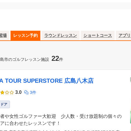
習場
レッスン予約
ラウンドレッスン
ショートコース
アプリ
22
島市のゴルフレッスン施設
件
A TOUR SUPERSTORE 広島八木店
3.0
3件
ンドア
者や女性ゴルファー大歓迎 少人数・受け放題制の個々の
アに合わせたレッスンです！