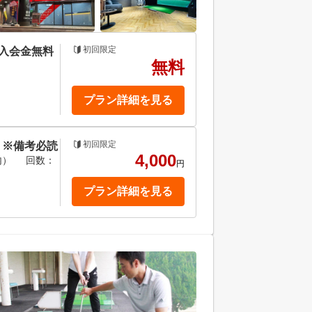
初回限定
★入会金無料
無料
プラン詳細を見る
初回限定
 ※備考必読
4,000
内）
回数：
円
プラン詳細を見る