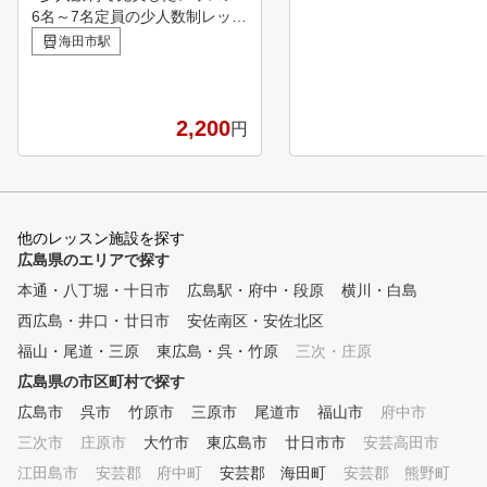
6名～7名定員の少人数制レッス
ンです。 レッスン時間は60分
海田市駅
～70分です。 ●スマホから24時
間ご予約可能 アプリをインス
トールしていただき電子カルテ
を使用してひとりひとりに「カ
2,200
円
ルテ」を作成、練習内容を記録
していきます。カルテはお客様
自身でも閲覧可能です。スマホ
から24時間予約可能ですので受
講する時間帯を選び、お仕事の
他のレッスン施設を探す
都合や、コンペ前の特訓など、
広島県のエリアで探す
自分のペースで受講してくださ
本通・八丁堀・十日市
広島駅・府中・段原
横川・白島
い。 ●電子カルテにスイング動
西広島・井口・廿日市
画を保存 電子カルテにレッス
安佐南区・安佐北区
ン時のスイング動画を保存した
福山・尾道・三原
東広島・呉・竹原
三次・庄原
りラウンド中や自主練習などの
広島県の市区町村で探す
スイング動画を保存して24時間
閲覧可能です。
広島市
呉市
竹原市
三原市
尾道市
福山市
府中市
三次市
庄原市
大竹市
東広島市
廿日市市
安芸高田市
江田島市
安芸郡 府中町
安芸郡 海田町
安芸郡 熊野町