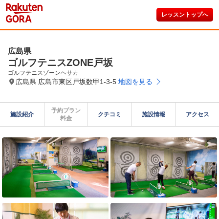
レッスントップへ
広島県
ゴルフテニスZONE戸坂
ゴルフテニスゾーンヘサカ
広島県 広島市東区戸坂数甲1-3-5
地図を見る
予約プラン

施設紹介
クチコミ
施設情報
アクセス
料金