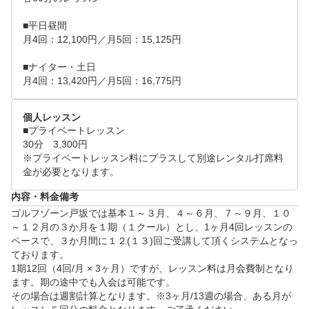
■平日昼間

月4回：12,100円／月5回：15,125円

■ナイター・土日

月4回：13,420円／月5回：16,775円
個人レッスン
■プライベートレッスン　

30分　3,300円

※プライベートレッスン料にプラスして別途レンタル打席料
金が必要となります。
内容・料金備考
ゴルフゾーン戸坂では基本１～３月、４～６月、７～９月、１０
～１２月の３か月を１期（１クール）とし、1ヶ月4回レッスンの
ペースで、３か月間に１２(１３)回ご受講して頂くシステムとなっ
ております。

1期12回（4回/月 × 3ヶ月）ですが、レッスン料は月会費制となり
ます。期の途中でも入会は可能です。

その場合は週割計算となります。※3ヶ月/13週の場合、ある月が