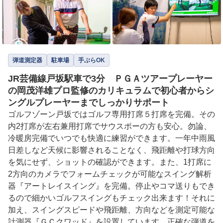
弾道測定器
駐車場
手ぶらOK
JR芸備線戸坂駅車で3分 ＰＧＡツアープレーヤー
の岡茂洋雄プロ監修のカリキュラムで初心者からシ
ングルプレーヤーまでしっかりサポート
ゴルフゾーン戸坂ではゴルフ専用打席５打席を完備。その
内2打席が左右兼用打席でサウスポーの方も安心。勿論、
冷暖房完備でいつでも快適に練習ができます。一年中雨風
日差しなど天候に影響されることなく、飛距離や打球方向
を気にせず、ショットの確認ができます。また、1打席に
2方向のカメラでフォームチェックが可能なスイング解析
器『アートレイスイング』を完備。停止やコマ送りもでき
るので細かいゴルフスイングもチェック出来ます！それに
加え、スイングスピードや飛距離、方向などを測定可能な
計測器『ＧＣクワッド』を設置しています。正確な弾道を