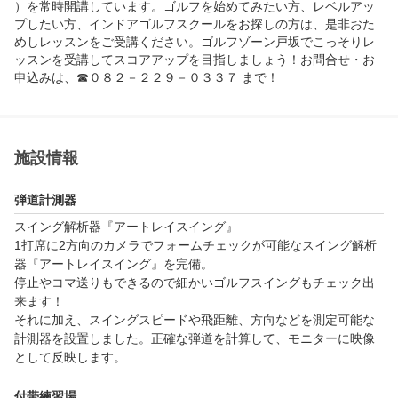
）を常時開講しています。ゴルフを始めてみたい方、レベルアッ
プしたい方、インドアゴルフスクールをお探しの方は、是非おた
めしレッスンをご受講ください。ゴルフゾーン戸坂でこっそりレ
ッスンを受講してスコアアップを目指しましょう！お問合せ・お
申込みは、☎０８２－２２９－０３３７ まで！
施設情報
弾道計測器
スイング解析器『アートレイスイング』

1打席に2方向のカメラでフォームチェックが可能なスイング解析
器『アートレイスイング』を完備。

停止やコマ送りもできるので細かいゴルフスイングもチェック出
来ます！

それに加え、スイングスピードや飛距離、方向などを測定可能な
計測器を設置しました。正確な弾道を計算して、モニターに映像
として反映します。
付帯練習場