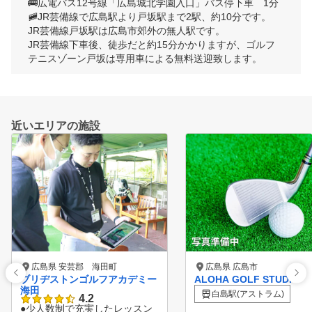
🚌広電バス12号線「広島城北学園入口」バス停下車　1分

🚞JR芸備線で広島駅より戸坂駅まで2駅、約10分です。

JR芸備線戸坂駅は広島市郊外の無人駅です。

JR芸備線下車後、徒歩だと約15分かかりますが、ゴルフ
テニスゾーン戸坂は専用車による無料送迎致します。
近いエリアの施設
広島県 安芸郡 海田町
広島県 広島市
ブリヂストンゴルフアカデミー
ALOHA GOLF STUDIO
海田
白島駅(アストラム)
4.2
●少人数制で充実したレッスン